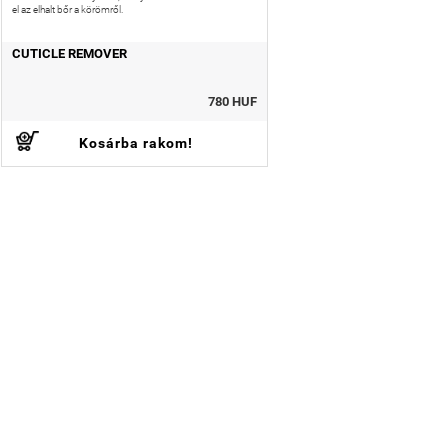
el az elhalt bőr a körömről.
CUTICLE REMOVER
780 HUF
Kosárba rakom!