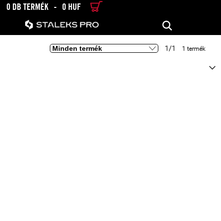
0 DB TERMÉK
-
0 HUF
RÉSZLETES KERESÉS
KERESÉS
1/1
1 termék