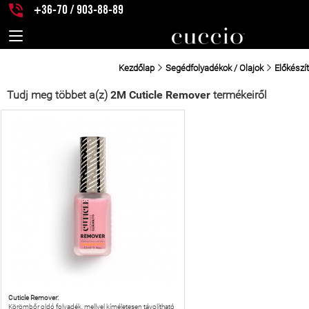
+36-70 / 903-88-89
Kezdőlap
Segédfolyadékok / Olajok
Előkészí
Tudj meg többet a(z)
2M Cuticle Remover
termékeiről
Cuticle Remover:
Körömbőr oldó folyadék, mellyel kíméletesen távolítható