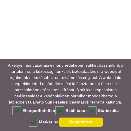
A kényelmes vásárlási élmény érdekében sütiket használunk a
tartalom és a közösségi funkciók biztosításához, a weboldal
forgalmunk elemzéséhez és reklámozás céljából. A weboldalon
megtekintheted az
Adatkezelési tájékoztatónkat
és a sütik
használatának részletes leírását. A sütikkel kapcsolatos
beállításaidat a későbbiekben bármikor módosíthatod a
láblécben található Süti kezelési beállítások feliratra kattintva.
Elengedhetetlen
Beállítások
Statisztika
Marketing
Megértettem