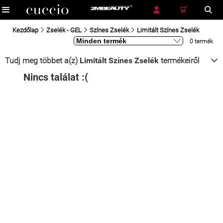
RÉSZLETES KERESÉS
KERESÉS
Kezdőlap
Zselék - GEL
Színes Zselék
Limitált Színes Zselék
0 termék
Tudj meg többet a(z)
Limitált Színes Zselék
termékeiről
Nincs találat :(