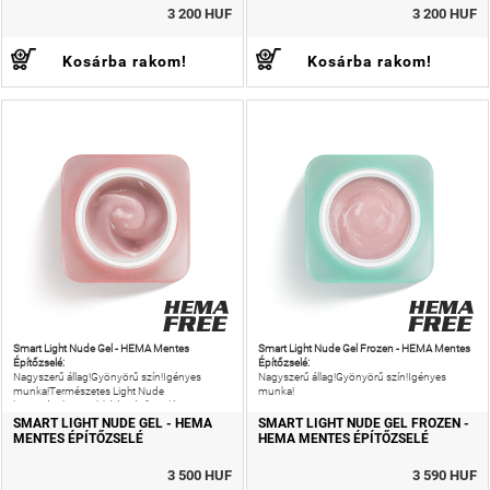
3 200 HUF
3 200 HUF
Kosárba rakom!
Kosárba rakom!
Smart Light Nude Gel - HEMA Mentes
Smart Light Nude Gel Frozen - HEMA Mentes
Építőzselé:
Építőzselé:
Nagyszerű állag!Gyönyörű szín!Igényes
Nagyszerű állag!Gyönyörű szín!Igényes
munka!Természetes Light Nude
munka!
körömágyhosszabbító színű zselé.
SMART LIGHT NUDE GEL - HEMA
SMART LIGHT NUDE GEL FROZEN -
MENTES ÉPÍTŐZSELÉ
HEMA MENTES ÉPÍTŐZSELÉ
3 500 HUF
3 590 HUF