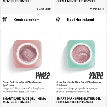
MENTES ÉPÍTŐZSELÉ
- HEMA MENTES ÉPÍTŐZSELÉ
2 490 HUF
2 390 HUF
Kosárba rakom!
Kosárba rakom!
Smart Dark Nude Gel - HEMA Mentes
Smart Dark Nude Glitter Gel - HEMA Mentes
Építőzselé:
Építőzselé:
Nagyszerű állag!Gyönyörű szín!Igényes
Nagyszerű állag!Gyönyörű szín!Igényes
munka!Természetes Dark Nude
munka!Természetes Dark Nude
körömágyhosszabbító színű zselé.
körömágyhosszabbító színű zselé AB
csillámmal.
SMART DARK NUDE GEL - HEMA
SMART DARK NUDE GLITTER GEL -
MENTES ÉPÍTŐZSELÉ
HEMA MENTES ÉPÍTŐZSELÉ