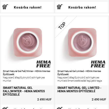
Kosárba rakom!
Kosárba rakom!
TOP
Smart Natural Gel Fall/Winter - HEMA Mentes
Smart Natural Gel Limited - HEMA Mentes
Építőzselé:
Építőzselé:
Nagyszerű állag!Gyönyörű szín!Igényes
Nagyszerű állag!Gyönyörű szín!Igényes
munka!
munka!A Smart zselécsalád legújabb tagja.
SMART NATURAL GEL
SMART NATURAL GEL LIMITED -
FALL/WINTER - HEMA MENTES
HEMA MENTES ÉPÍTŐZSELÉ
ÉPÍTŐZSELÉ
2 490 HUF
2 490 HUF