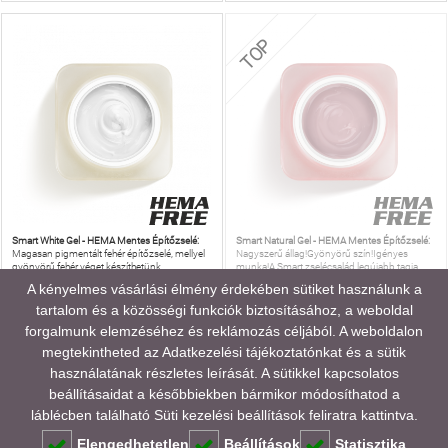
TOP
Smart White Gel - HEMA Mentes Építőzselé:
Smart Natural Gel - HEMA Mentes Építőzselé:
Magasan pigmentált fehér építőzselé, mellyel
Nagyszerű állag!Gyönyörű szín!Igényes
gyönyörű fehér véget készíthetünk.
munka!A Smart zselécsalád legújabb tagja.
A kényelmes vásárlási élmény érdekében sütiket használunk a
tartalom és a közösségi funkciók biztosításához, a weboldal
SMART WHITE GEL - HEMA
SMART NATURAL GEL - HEMA
MENTES ÉPÍTŐZSELÉ
MENTES ÉPÍTŐZSELÉ
forgalmunk elemzéséhez és reklámozás céljából. A weboldalon
megtekintheted az
Adatkezelési tájékoztatónkat
és a sütik
2 690 HUF
2 890 HUF
használatának részletes leírását. A sütikkel kapcsolatos
beállításaidat a későbbiekben bármikor módosíthatod a
Kosárba rakom!
Nincs raktáron!
láblécben található Süti kezelési beállítások feliratra kattintva.
Elengedhetetlen
Beállítások
Statisztika