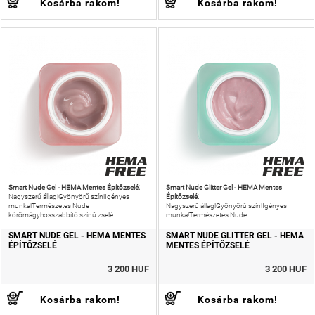
Kosárba rakom!
Kosárba rakom!
Smart Nude Gel - HEMA Mentes Építőzselé:
Smart Nude Glitter Gel - HEMA Mentes
Építőzselé:
Nagyszerű állag!Gyönyörű szín!Igényes
munka!Természetes Nude
Nagyszerű állag!Gyönyörű szín!Igényes
körömágyhosszabbító színű zselé.
munka!Természetes Nude
körömágyhosszabbító színű zselé, meleg
tónusú csillámmal.
SMART NUDE GEL - HEMA MENTES
SMART NUDE GLITTER GEL - HEMA
ÉPÍTŐZSELÉ
MENTES ÉPÍTŐZSELÉ
3 200 HUF
3 200 HUF
Kosárba rakom!
Kosárba rakom!