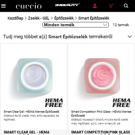
RÉSZLETES KERESÉS
KERESÉS
Kezdőlap
Zselék - GEL
Építőzselék
Smart Építőzselék
12 termék
Tudj meg többet a(z)
Smart Építőzselék
termékeiről
Smart Clear Gel - HEMA Mentes Építőzselé:
Smart Competition Pink Glass - HEMA Mentes
Építőzselé:
Átlátszó építő zselé, mely erős tapadású és
hajlítható.
Átlátszó rózsaszín többfunkciós építő zselé,
mely hajlítható, sűrű, nem önterülő, de
ugyanakkor nagyon könnyen formázható, az
ecset legapróbb mozdítására is jól
SMART CLEAR GEL - HEMA
SMART COMPETITION PINK GLASS