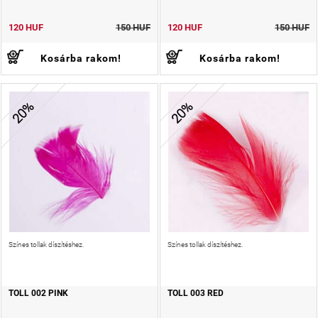
120 HUF
150 HUF
120 HUF
150 HUF
Kosárba rakom!
Kosárba rakom!
20%
20%
Színes tollak díszítéshez.
Színes tollak díszítéshez.
TOLL 002 PINK
TOLL 003 RED