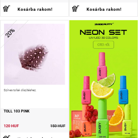
Kosárba rakom!
Kosárba rakom!
20%
Színes tollak díszítéshez.
TOLL 103 PINK
120 HUF
150 HUF