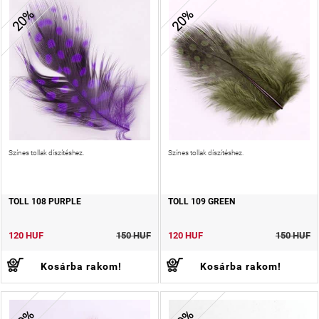
20%
20%
Színes tollak díszítéshez.
Színes tollak díszítéshez.
TOLL 108 PURPLE
TOLL 109 GREEN
120 HUF
150 HUF
120 HUF
150 HUF
Kosárba rakom!
Kosárba rakom!