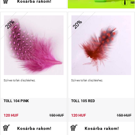
Kosárba rakom!
20%
20%
Színes tollak díszítéshez.
Színes tollak díszítéshez.
TOLL 104 PINK
TOLL 105 RED
120 HUF
150 HUF
120 HUF
150 HUF
Kosárba rakom!
Kosárba rakom!