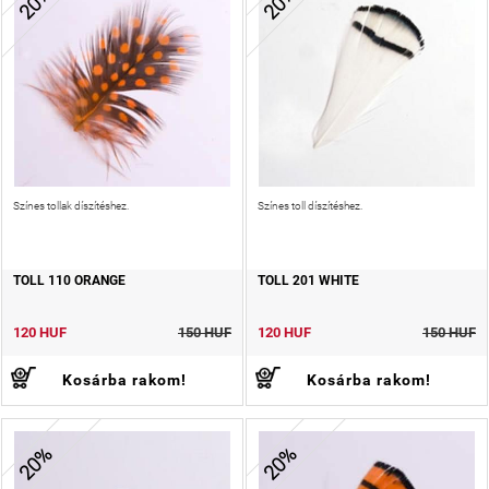
20%
20%
Színes tollak díszítéshez.
Színes toll díszítéshez.
TOLL 110 ORANGE
TOLL 201 WHITE
120 HUF
150 HUF
120 HUF
150 HUF
Kosárba rakom!
Kosárba rakom!
20%
20%