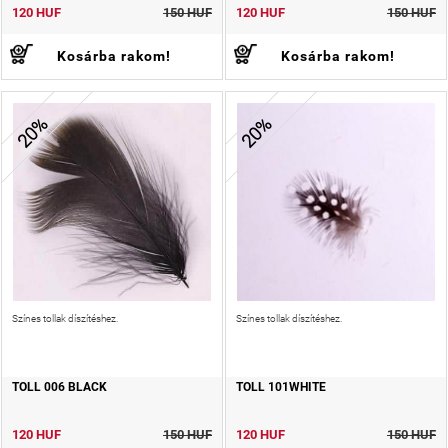
120 HUF
150 HUF
120 HUF
150 HUF
Kosárba rakom!
Kosárba rakom!
20%
20%
Színes tollak díszítéshez.
Színes tollak díszítéshez.
TOLL 006 BLACK
TOLL 101WHITE
120 HUF
150 HUF
120 HUF
150 HUF