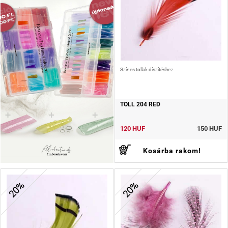
Színes tollak díszítéshez.
TOLL 204 RED
120 HUF
150 HUF
Kosárba rakom!
20%
20%