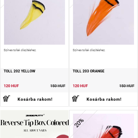
Színes tollak díszítéshez.
Színes tollak díszítéshez.
TOLL 202 YELLOW
TOLL 203 ORANGE
120 HUF
150 HUF
120 HUF
150 HUF
Kosárba rakom!
Kosárba rakom!
20%