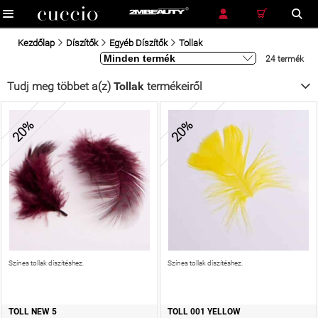
RÉSZLETES KERESÉS
KERESÉS
Kezdőlap
Díszítők
Egyéb Díszítők
Tollak
24 termék
Tudj meg többet a(z)
Tollak
termékeiről
20%
20%
Színes tollak díszítéshez.
Színes tollak díszítéshez.
TOLL NEW 5
TOLL 001 YELLOW