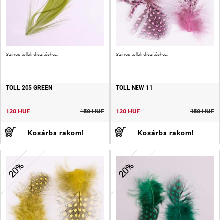
Színes tollak díszítéshez.
Színes tollak díszítéshez.
TOLL 205 GREEN
TOLL NEW 11
120 HUF
150 HUF
120 HUF
150 HUF
Kosárba rakom!
Kosárba rakom!
20%
20%