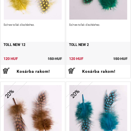
Színes tollak díszítéshez.
Színes tollak díszítéshez.
TOLL NEW 12
TOLL NEW 2
120 HUF
150 HUF
120 HUF
150 HUF
Kosárba rakom!
Kosárba rakom!
20%
20%