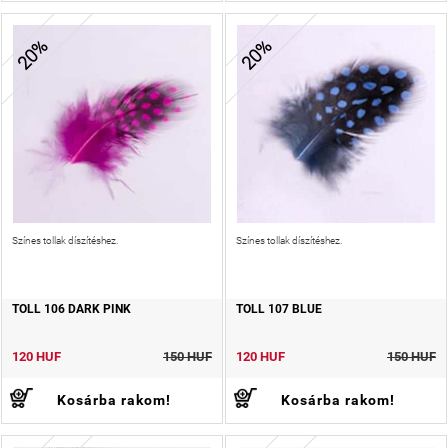
20%
20%
Színes tollak díszítéshez.
Színes tollak díszítéshez.
TOLL 106 DARK PINK
TOLL 107 BLUE
120 HUF
150 HUF
120 HUF
150 HUF
Kosárba rakom!
Kosárba rakom!