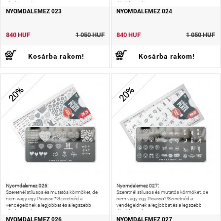
díszítést nyújtani?!
díszítést nyújtani?!
NYOMDALEMEZ 023
NYOMDALEMEZ 024
840 HUF
1 050 HUF
840 HUF
1 050 HUF
Kosárba rakom!
Kosárba rakom!
20%
20%
Nyomdalemez 026:
Nyomdalemez 027:
Szeretnél stílusos és mutatós körmöket, de
Szeretnél stílusos és mutatós körmöket, de
nem vagy egy Picasso?!Szeretnéd a
nem vagy egy Picasso?!Szeretnéd a
vendégeidnek a legjobbat és a legszebb
vendégeidnek a legjobbat és a legszebb
díszítést nyújtani?!
díszítést nyújtani?!
NYOMDALEMEZ 026
NYOMDALEMEZ 027