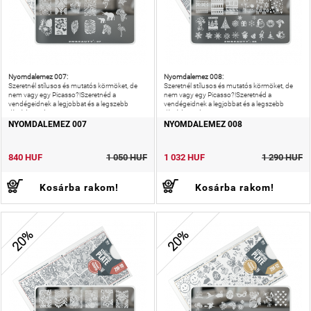
Nyomdalemez 007:
Nyomdalemez 008:
Szeretnél stílusos és mutatós körmöket, de
Szeretnél stílusos és mutatós körmöket, de
nem vagy egy Picasso?!Szeretnéd a
nem vagy egy Picasso?!Szeretnéd a
vendégeidnek a legjobbat és a legszebb
vendégeidnek a legjobbat és a legszebb
díszítést nyújtani?!
díszítést nyújtani?!
NYOMDALEMEZ 007
NYOMDALEMEZ 008
840 HUF
1 050 HUF
1 032 HUF
1 290 HUF
Kosárba rakom!
Kosárba rakom!
20%
20%