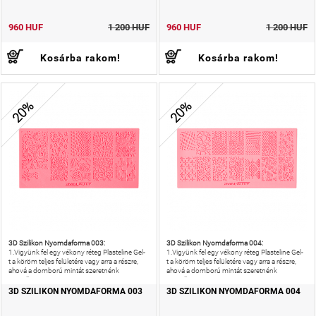
960 HUF
1 200 HUF
960 HUF
1 200 HUF
Kosárba rakom!
Kosárba rakom!
20%
20%
3D Szilikon Nyomdaforma 003:
3D Szilikon Nyomdaforma 004:
1.Vigyünk fel egy vékony réteg Plasteline Gel-
1.Vigyünk fel egy vékony réteg Plasteline Gel-
t a köröm teljes felületére vagy arra a részre,
t a köröm teljes felületére vagy arra a részre,
ahová a domború mintát szeretnénk
ahová a domború mintát szeretnénk
megalkotni.2.
megalkotni.2.
3D SZILIKON NYOMDAFORMA 003
3D SZILIKON NYOMDAFORMA 004