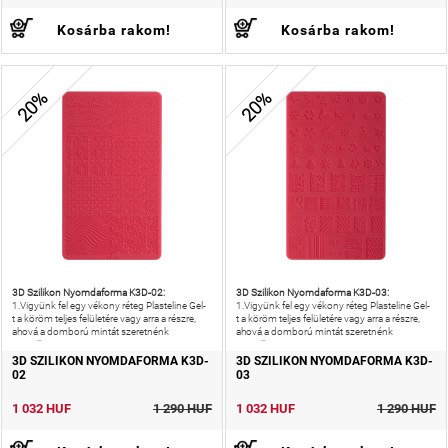
Kosárba rakom!
Kosárba rakom!
20%
20%
3D Szilikon Nyomdaforma K3D-02:
3D Szilikon Nyomdaforma K3D-03:
1.Vigyünk fel egy vékony réteg Plasteline Gel-
1.Vigyünk fel egy vékony réteg Plasteline Gel-
t a köröm teljes felületére vagy arra a részre,
t a köröm teljes felületére vagy arra a részre,
ahová a domború mintát szeretnénk
ahová a domború mintát szeretnénk
megalkotni.2.
megalkotni.2.
3D SZILIKON NYOMDAFORMA K3D-
3D SZILIKON NYOMDAFORMA K3D-
02
03
1 032 HUF
1 290 HUF
1 032 HUF
1 290 HUF