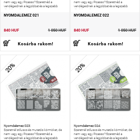
nem vagy egy Picasso?!Szeretnéd a
nem vagy egy Picasso?!Szeretnéd a
vendégeidnek a legjobbat és a legszebb
vendégeidnek a legjobbat és a legszebb
díszítést nyújtani?!
díszítést nyújtani?!
NYOMDALEMEZ 021
NYOMDALEMEZ 022
840 HUF
1 050 HUF
840 HUF
1 050 HUF
Kosárba rakom!
Kosárba rakom!
20%
20%
Nyomdalemez 023:
Nyomdalemez 024:
Szeretnél stílusos és mutatós körmöket, de
Szeretnél stílusos és mutatós körmöket, de
nem vagy egy Picasso?!Szeretnéd a
nem vagy egy Picasso?!Szeretnéd a
vendégeidnek a legjobbat és a legszebb
vendégeidnek a legjobbat és a legszebb