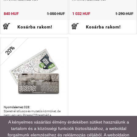
840 HUF
1 050 HUF
1 032 HUF
1 290 HUF
Kosárba rakom!
Kosárba rakom!
20%
Nyomdalemez 028:
Szeretnél stílusos és mutatós körmöket, de
nem vagy egy Picasso?!Szeretnéd a
vendégeidnek a legjobbat és a legszebb
A kényelmes vásárlási élmény érdekében sütiket használunk a
díszítést nyújtani?!
tartalom és a közösségi funkciók biztosításához, a weboldal
NYOMDALEMEZ 028
forgalmunk elemzéséhez és reklámozás céljából. A weboldalon