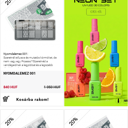
20%
Nyomdalemez 001:
Szeretnél stílusos és mutatós körmöket, de
nem vagy egy Picasso?!Szeretnéd a
vendégeidnek a legjobbat és a legszebb
díszítést nyújtani?!
NYOMDALEMEZ 001
840 HUF
1 050 HUF
Kosárba rakom!
20%
20%