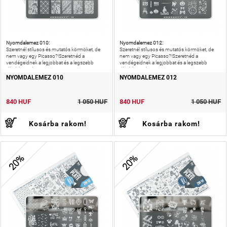
Nyomdalemez 010:
Nyomdalemez 012:
Szeretnél stílusos és mutatós körmöket, de
Szeretnél stílusos és mutatós körmöket, de
nem vagy egy Picasso?!Szeretnéd a
nem vagy egy Picasso?!Szeretnéd a
vendégeidnek a legjobbat és a legszebb
vendégeidnek a legjobbat és a legszebb
díszítést nyújtani?!
díszítést nyújtani?!
NYOMDALEMEZ 010
NYOMDALEMEZ 012
840 HUF
1 050 HUF
840 HUF
1 050 HUF
Kosárba rakom!
Kosárba rakom!
20%
20%