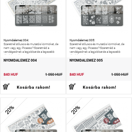
Nyomdalemez 004:
Nyomdalemez 005:
Szeretnél stílusos és mutatós körmöket, de
Szeretnél stílusos és mutatós körmöket, de
nem vagy egy Picasso?!Szeretnéd a
nem vagy egy Picasso?!Szeretnéd a
vendégeidnek a legjobbat és a legszebb
vendégeidnek a legjobbat és a legszebb
díszítést nyújtani?!
díszítést nyújtani?!
NYOMDALEMEZ 004
NYOMDALEMEZ 005
840 HUF
1 050 HUF
840 HUF
1 050 HUF
Kosárba rakom!
Kosárba rakom!
20%
20%