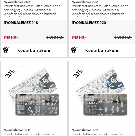
Nyomdalemez 018:
Nyomdalemez 020:
Szeretnél stílusos és mutatós körmöket, de
Szeretnél stílusos és mutatós körmöket, de
nem vagy egy Picasso?!Szeretnéd a
nem vagy egy Picasso?!Szeretnéd a
vendégeidnek a legjobbat és a legszebb
vendégeidnek a legjobbat és a legszebb
díszítést nyújtani?!
díszítést nyújtani?!
NYOMDALEMEZ 018
NYOMDALEMEZ 020
840 HUF
1 050 HUF
840 HUF
1 050 HUF
Kosárba rakom!
Kosárba rakom!
20%
20%
Nyomdalemez 021:
Nyomdalemez 022:
Szeretnél stílusos és mutatós körmöket, de
Szeretnél stílusos és mutatós körmöket, de