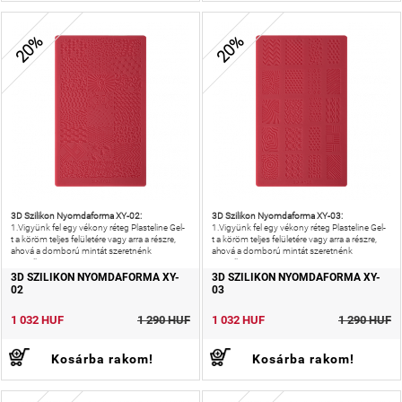
20%
20%
3D Szilikon Nyomdaforma XY-02:
3D Szilikon Nyomdaforma XY-03:
1.Vigyünk fel egy vékony réteg Plasteline Gel-
1.Vigyünk fel egy vékony réteg Plasteline Gel-
t a köröm teljes felületére vagy arra a részre,
t a köröm teljes felületére vagy arra a részre,
ahová a domború mintát szeretnénk
ahová a domború mintát szeretnénk
megalkotni.2.
megalkotni.2.
3D SZILIKON NYOMDAFORMA XY-
3D SZILIKON NYOMDAFORMA XY-
02
03
1 032 HUF
1 290 HUF
1 032 HUF
1 290 HUF
Kosárba rakom!
Kosárba rakom!