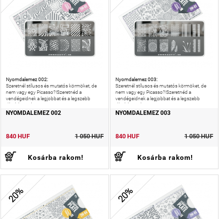
Nyomdalemez 002:
Nyomdalemez 003:
Szeretnél stílusos és mutatós körmöket, de
Szeretnél stílusos és mutatós körmöket, de
nem vagy egy Picasso?!Szeretnéd a
nem vagy egy Picasso?!Szeretnéd a
vendégeidnek a legjobbat és a legszebb
vendégeidnek a legjobbat és a legszebb
díszítést nyújtani?!
díszítést nyújtani?!
NYOMDALEMEZ 002
NYOMDALEMEZ 003
840 HUF
1 050 HUF
840 HUF
1 050 HUF
Kosárba rakom!
Kosárba rakom!
20%
20%