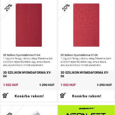
20%
20%
3D Szilikon Nyomdaforma XY-04:
3D Szilikon Nyomdaforma XY-06:
1.Vigyünk fel egy vékony réteg Plasteline Gel-
1.Vigyünk fel egy vékony réteg Plasteline Gel-t
t a köröm teljes felületére vagy arra a részre,
a köröm teljes felületére vagy arra a részre,
ahová a domború mintát szeretnénk
ahová a domború mintát szeretnénk
megalkotni.2.
megalkotni.2.
3D SZILIKON NYOMDAFORMA XY-
3D SZILIKON NYOMDAFORMA XY-
04
06
1 032 HUF
1 290 HUF
1 032 HUF
1 290 HUF
Kosárba rakom!
Kosárba rakom!