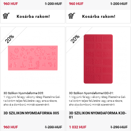
960 HUF
1 200 HUF
960 HUF
1 200 HUF
Kosárba rakom!
Kosárba rakom!
20%
20%
3D Szilikon Nyomdaforma 005:
3D Szilikon Nyomdaforma K3D-01:
1.Vigyünk fel egy vékony réteg Plasteline Gel-
1.Vigyünk fel egy vékony réteg Plasteline Gel-
t a köröm teljes felületére vagy arra a részre,
t a köröm teljes felületére vagy arra a részre,
ahová a domború mintát szeretnénk
ahová a domború mintát szeretnénk
megalkotni.2.
megalkotni.2.
3D SZILIKON NYOMDAFORMA 005
3D SZILIKON NYOMDAFORMA K3D-
01
960 HUF
1 200 HUF
1 032 HUF
1 290 HUF