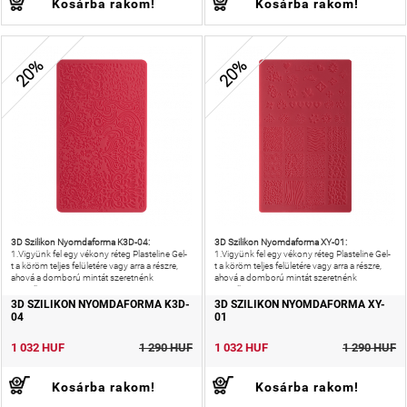
Kosárba rakom!
Kosárba rakom!
20%
20%
3D Szilikon Nyomdaforma K3D-04:
3D Szilikon Nyomdaforma XY-01:
1.Vigyünk fel egy vékony réteg Plasteline Gel-
1.Vigyünk fel egy vékony réteg Plasteline Gel-
t a köröm teljes felületére vagy arra a részre,
t a köröm teljes felületére vagy arra a részre,
ahová a domború mintát szeretnénk
ahová a domború mintát szeretnénk
megalkotni.2.
megalkotni.2.
3D SZILIKON NYOMDAFORMA K3D-
3D SZILIKON NYOMDAFORMA XY-
04
01
1 032 HUF
1 290 HUF
1 032 HUF
1 290 HUF
Kosárba rakom!
Kosárba rakom!