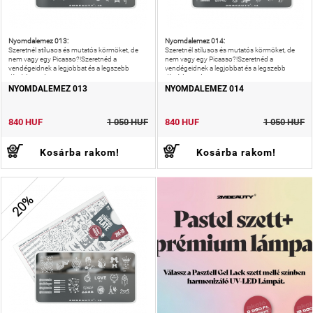
Nyomdalemez 013:
Nyomdalemez 014:
Szeretnél stílusos és mutatós körmöket, de
Szeretnél stílusos és mutatós körmöket, de
nem vagy egy Picasso?!Szeretnéd a
nem vagy egy Picasso?!Szeretnéd a
vendégeidnek a legjobbat és a legszebb
vendégeidnek a legjobbat és a legszebb
díszítést nyújtani?!
díszítést nyújtani?!
NYOMDALEMEZ 013
NYOMDALEMEZ 014
840 HUF
1 050 HUF
840 HUF
1 050 HUF
Kosárba rakom!
Kosárba rakom!
20%