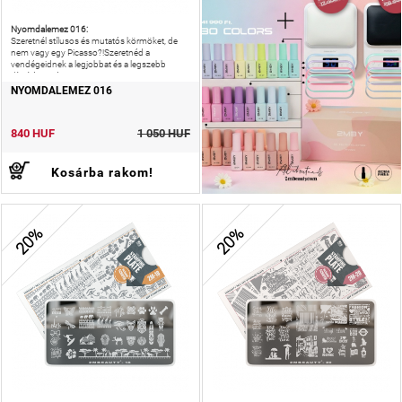
Nyomdalemez 016:
Szeretnél stílusos és mutatós körmöket, de
nem vagy egy Picasso?!Szeretnéd a
vendégeidnek a legjobbat és a legszebb
díszítést nyújtani?!
NYOMDALEMEZ 016
840 HUF
1 050 HUF
Kosárba rakom!
20%
20%