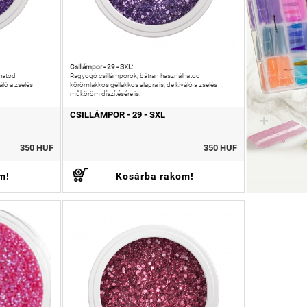
Csillámpor - 29 - SXL:
hatod
Ragyogó csillámporok, bátran használhatod
áló a zselés
körömlakkos géllakkos alapra is, de kiváló a zselés
műköröm díszítésére is.
CSILLÁMPOR - 29 - SXL
350 HUF
350 HUF
m!
Kosárba rakom!