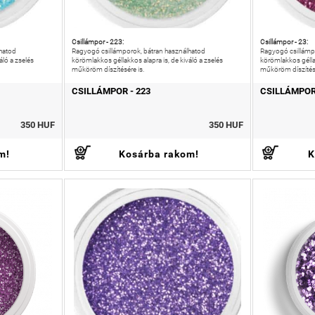
Csillámpor - 223:
Csillámpor - 23:
hatod
Ragyogó csillámporok, bátran használhatod
Ragyogó csillámp
áló a zselés
körömlakkos géllakkos alapra is, de kiváló a zselés
körömlakkos géllak
műköröm díszítésére is.
műköröm díszítésé
CSILLÁMPOR - 223
CSILLÁMPOR 
350 HUF
350 HUF
m!
Kosárba rakom!
K