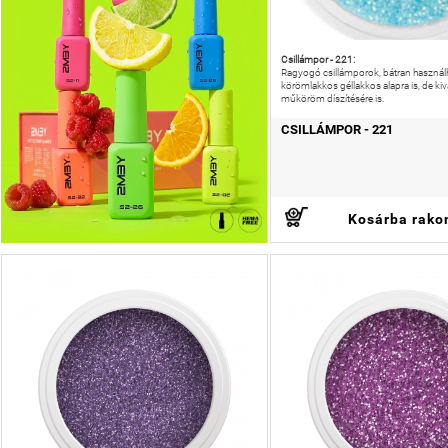
Csillámpor - 221:
Ragyogó csillámporok, bátran használ
körömlakkos géllakkos alapra is, de kiv
műköröm díszítésére is.
CSILLÁMPOR - 221
Kosárba rako