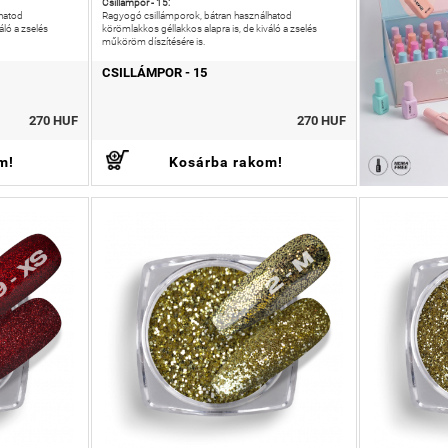
Csillámpor - 15:
hatod
Ragyogó csillámporok, bátran használhatod
áló a zselés
körömlakkos géllakkos alapra is, de kiváló a zselés
műköröm díszítésére is.
CSILLÁMPOR - 15
270 HUF
270 HUF
m!
Kosárba rakom!