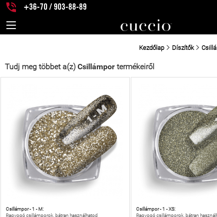
+36-70 / 903-88-89
Kezdőlap
Díszítők
Csill
Tudj meg többet a(z)
Csillámpor
termékeiről
Csillámpor - 1 - M:
Csillámpor - 1 - XS:
Ragyogó csillámporok, bátran használhatod
Ragyogó csillámporok, bátran használ