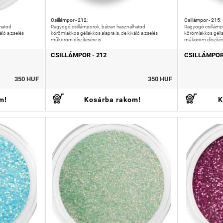
Csillámpor - 212:
Csillámpor - 215:
hatod
Ragyogó csillámporok, bátran használhatod
Ragyogó csillámp
áló a zselés
körömlakkos géllakkos alapra is, de kiváló a zselés
körömlakkos géllak
műköröm díszítésére is.
műköröm díszítésé
CSILLÁMPOR - 212
CSILLÁMPOR 
350 HUF
350 HUF
m!
Kosárba rakom!
K