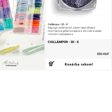
Csillámpor - 30 - S:
Ragyogó csillámporok, bátran használhatod
körömlakkos géllakkos alapra is, de kiváló a zselés
műköröm díszítésére is.
CSILLÁMPOR - 30 - S
350 HUF
Kosárba rakom!