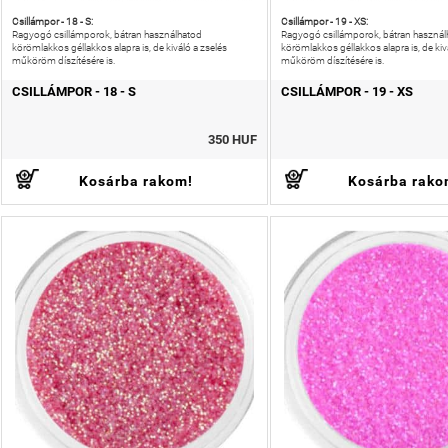
Csillámpor - 18 - S:
Csillámpor - 19 - XS:
Ragyogó csillámporok, bátran használhatod
Ragyogó csillámporok, bátran használ
körömlakkos géllakkos alapra is, de kiváló a zselés
körömlakkos géllakkos alapra is, de kiv
műköröm díszítésére is.
műköröm díszítésére is.
CSILLÁMPOR - 18 - S
CSILLÁMPOR - 19 - XS
350 HUF
Kosárba rakom!
Kosárba rako