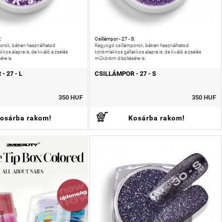
:
Csillámpor - 27 - S:
orok, bátran használhatod
Ragyogó csillámporok, bátran használhatod
kos alapra is, de kiváló a zselés
körömlakkos géllakkos alapra is, de kiváló a zselés
re is.
műköröm díszítésére is.
- 27 - L
CSILLÁMPOR - 27 - S
350 HUF
350 HUF
osárba rakom!
Kosárba rakom!