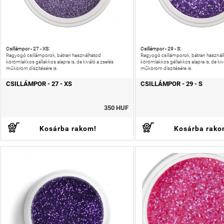
Csillámpor - 27 - XS:
Csillámpor - 29 - S:
Ragyogó csillámporok, bátran használhatod
Ragyogó csillámporok, bátran használ
körömlakkos géllakkos alapra is, de kiváló a zselés
körömlakkos géllakkos alapra is, de kiv
műköröm díszítésére is.
műköröm díszítésére is.
CSILLÁMPOR - 27 - XS
CSILLÁMPOR - 29 - S
350 HUF
Kosárba rakom!
Kosárba rako