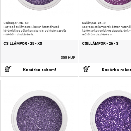
Csillámpor - 25 - XS:
Csillámpor - 26 - S:
Ragyogó csillámporok, bátran használhatod
Ragyogó csillámporok, bátran használ
körömlakkos géllakkos alapra is, de kiváló a zselés
körömlakkos géllakkos alapra is, de kiv
műköröm díszítésére is.
műköröm díszítésére is.
CSILLÁMPOR - 25 - XS
CSILLÁMPOR - 26 - S
350 HUF
Kosárba rakom!
Kosárba rako