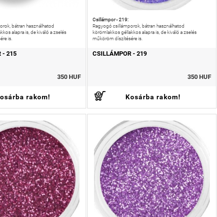
Csillámpor - 219:
orok, bátran használhatod
Ragyogó csillámporok, bátran használhatod
kos alapra is, de kiváló a zselés
körömlakkos géllakkos alapra is, de kiváló a zselés
re is.
műköröm díszítésére is.
- 215
CSILLÁMPOR - 219
350 HUF
350 HUF
osárba rakom!
Kosárba rakom!