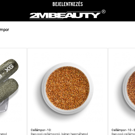
BEJELENTKEZÉS
ámpor
Csillámpor - 10:
Csillámpor - 10 - S
hatod
Ragyogó csillámporok, bátran használhatod
Ragyogó csillámp