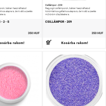
Csillámpor - 209:
orok, bátran használhatod
Ragyogó csillámporok, bátran használhatod
kos alapra is, de kiváló a zselés
körömlakkos géllakkos alapra is, de kiváló a zselés
re is.
műköröm díszítésére is.
- 2 - S
CSILLÁMPOR - 209
350 HUF
350 HUF
osárba rakom!
Kosárba rakom!