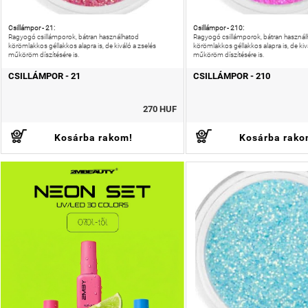
Csillámpor - 21:
Csillámpor - 210:
Ragyogó csillámporok, bátran használhatod
Ragyogó csillámporok, bátran használ
körömlakkos géllakkos alapra is, de kiváló a zselés
körömlakkos géllakkos alapra is, de kiv
műköröm díszítésére is.
műköröm díszítésére is.
CSILLÁMPOR - 21
CSILLÁMPOR - 210
270 HUF
Kosárba rakom!
Kosárba rako