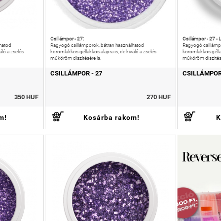
Csillámpor - 27:
Csillámpor - 27 - L
hatod
Ragyogó csillámporok, bátran használhatod
Ragyogó csillámp
áló a zselés
körömlakkos géllakkos alapra is, de kiváló a zselés
körömlakkos géllak
műköröm díszítésére is.
műköröm díszítésé
CSILLÁMPOR - 27
CSILLÁMPOR 
350 HUF
270 HUF
m!
Kosárba rakom!
K