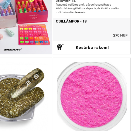
Csillámpor - 18:
Ragyogó csillámporok, bátran használhatod
körömlakkos géllakkos alapra is, de kiváló a zselés
műköröm díszítésére is.
CSILLÁMPOR - 18
270 HUF
Kosárba rakom!