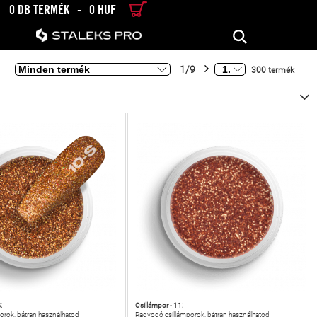
0 DB TERMÉK
-
0 HUF
RÉSZLETES KERESÉS
KERESÉS
1/9
300 termék
:
Csillámpor - 11:
orok, bátran használhatod
Ragyogó csillámporok, bátran használhatod