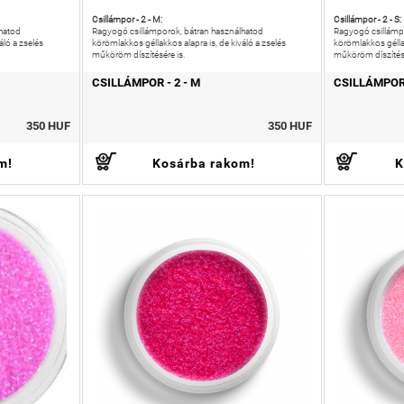
Csillámpor - 2 - M:
Csillámpor - 2 - S:
hatod
Ragyogó csillámporok, bátran használhatod
Ragyogó csillámp
áló a zselés
körömlakkos géllakkos alapra is, de kiváló a zselés
körömlakkos géllak
műköröm díszítésére is.
műköröm díszítésé
CSILLÁMPOR - 2 - M
CSILLÁMPOR 
350 HUF
350 HUF
m!
Kosárba rakom!
K