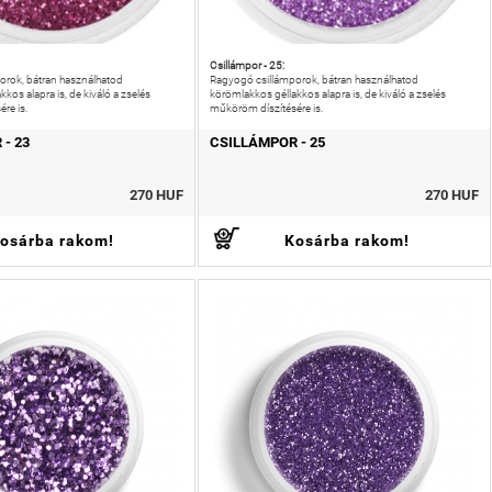
Csillámpor - 25:
orok, bátran használhatod
Ragyogó csillámporok, bátran használhatod
kos alapra is, de kiváló a zselés
körömlakkos géllakkos alapra is, de kiváló a zselés
re is.
műköröm díszítésére is.
- 23
CSILLÁMPOR - 25
270 HUF
270 HUF
osárba rakom!
Kosárba rakom!