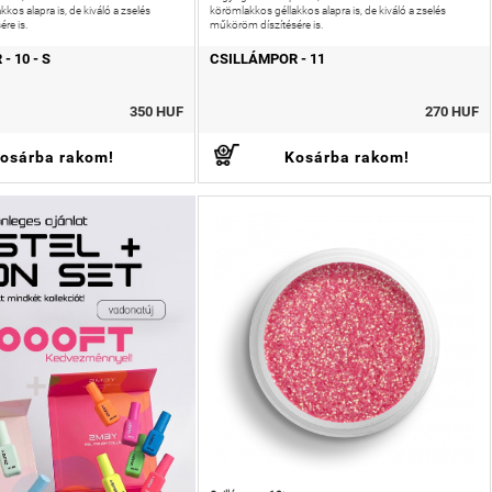
kos alapra is, de kiváló a zselés
körömlakkos géllakkos alapra is, de kiváló a zselés
re is.
műköröm díszítésére is.
- 10 - S
CSILLÁMPOR - 11
350 HUF
270 HUF
osárba rakom!
Kosárba rakom!