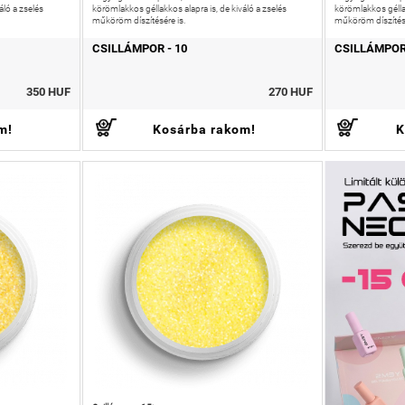
áló a zselés
körömlakkos géllakkos alapra is, de kiváló a zselés
körömlakkos géllak
műköröm díszítésére is.
műköröm díszítésé
CSILLÁMPOR - 10
CSILLÁMPOR 
350 HUF
270 HUF
m!
Kosárba rakom!
K