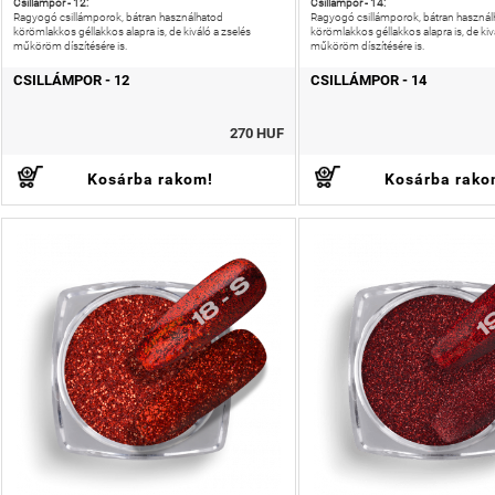
Csillámpor - 12:
Csillámpor - 14:
Ragyogó csillámporok, bátran használhatod
Ragyogó csillámporok, bátran használ
körömlakkos géllakkos alapra is, de kiváló a zselés
körömlakkos géllakkos alapra is, de kiv
műköröm díszítésére is.
műköröm díszítésére is.
CSILLÁMPOR - 12
CSILLÁMPOR - 14
270 HUF
Kosárba rakom!
Kosárba rako