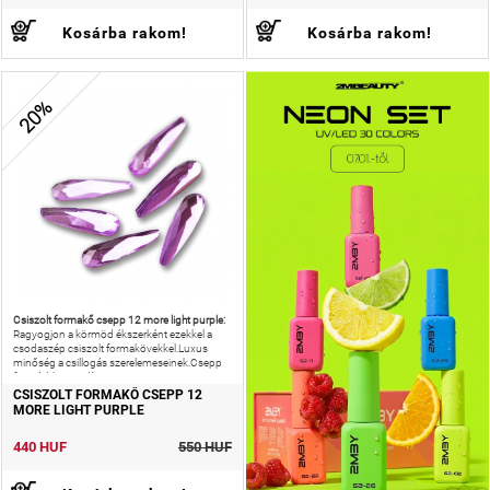
Kosárba rakom!
Kosárba rakom!
20%
Csiszolt formakő csepp 12 more light purple:
Ragyogjon a körmöd ékszerként ezekkel a
csodaszép csiszolt formakövekkel.Luxus
minőség a csillogás szerelemeseinek.Csepp
formájú körömdísz.
CSISZOLT FORMAKŐ CSEPP 12
MORE LIGHT PURPLE
440 HUF
550 HUF