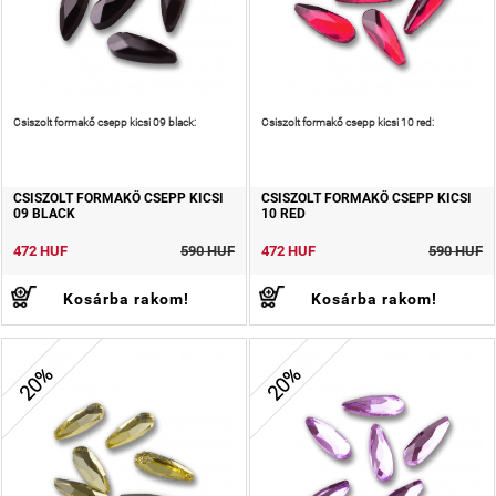
Csiszolt formakő csepp kicsi 09 black:
Csiszolt formakő csepp kicsi 10 red:
CSISZOLT FORMAKŐ CSEPP KICSI
CSISZOLT FORMAKŐ CSEPP KICSI
09 BLACK
10 RED
472 HUF
590 HUF
472 HUF
590 HUF
Kosárba rakom!
Kosárba rakom!
20%
20%