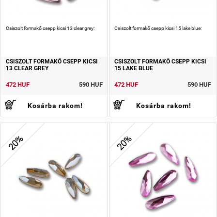
Csiszolt formakő csepp kicsi 13 clear grey:
Csiszolt formakő csepp kicsi 15 lake blue:
CSISZOLT FORMAKŐ CSEPP KICSI
CSISZOLT FORMAKŐ CSEPP KICSI
13 CLEAR GREY
15 LAKE BLUE
472 HUF
590 HUF
472 HUF
590 HUF
Kosárba rakom!
Kosárba rakom!
20%
20%