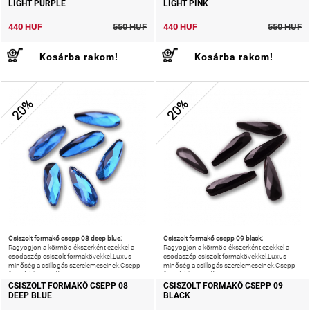
LIGHT PURPLE
LIGHT PINK
440 HUF
550 HUF
440 HUF
550 HUF
Kosárba rakom!
Kosárba rakom!
20%
20%
Csiszolt formakő csepp 08 deep blue:
Csiszolt formakő csepp 09 black:
Ragyogjon a körmöd ékszerként ezekkel a
Ragyogjon a körmöd ékszerként ezekkel a
csodaszép csiszolt formakövekkel.Luxus
csodaszép csiszolt formakövekkel.Luxus
minőség a csillogás szerelemeseinek.Csepp
minőség a csillogás szerelemeseinek.Csepp
formájú körömdísz.
formájú körömdísz.
CSISZOLT FORMAKŐ CSEPP 08
CSISZOLT FORMAKŐ CSEPP 09
DEEP BLUE
BLACK