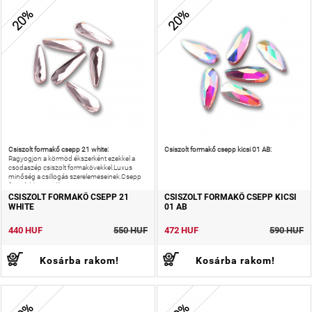
20%
20%
Csiszolt formakő csepp 21 white:
Csiszolt formakő csepp kicsi 01 AB:
Ragyogjon a körmöd ékszerként ezekkel a
csodaszép csiszolt formakövekkel.Luxus
minőség a csillogás szerelemeseinek.Csepp
formájú körömdísz.
CSISZOLT FORMAKŐ CSEPP 21
CSISZOLT FORMAKŐ CSEPP KICSI
WHITE
01 AB
440 HUF
550 HUF
472 HUF
590 HUF
Kosárba rakom!
Kosárba rakom!