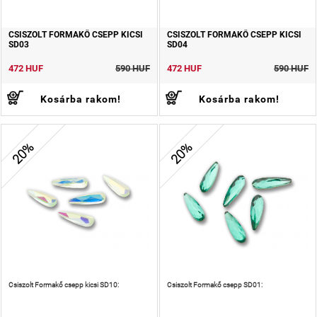
CSISZOLT FORMAKŐ CSEPP KICSI
CSISZOLT FORMAKŐ CSEPP KICSI
SD03
SD04
472 HUF
590 HUF
472 HUF
590 HUF
Kosárba rakom!
Kosárba rakom!
20%
20%
Csiszolt Formakő csepp kicsi SD10:
Csiszolt Formakő csepp SD01: