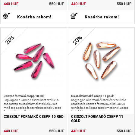
440 HUF
550 HUF
440 HUF
550 HUF
Kosárba rakom!
Kosárba rakom!
20%
20%
Csiszolt formakő csepp 10 red:
Csiszolt formakő csepp 11 gold:
Ragyogjon a körmöd ékszerként ezekkel a
Ragyogjon a körmöd ékszerként ezekkel a
csodaszép csiszolt formakövekkel.Luxus
csodaszép csiszolt formakövekkel.Luxus
minőség a csillogás szerelemeseinek.Csepp
minőség a csillogás szerelemeseinek.Csepp
formájú körömdísz.
formájú körömdísz.
CSISZOLT FORMAKŐ CSEPP 10 RED
CSISZOLT FORMAKŐ CSEPP 11
GOLD
440 HUF
550 HUF
440 HUF
550 HUF