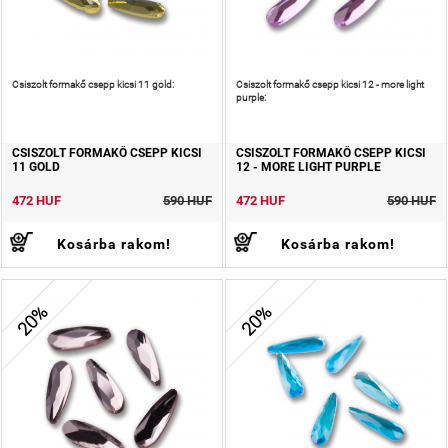
Csiszolt formakő csepp kicsi 11 gold:
Csiszolt formakő csepp kicsi 12 - more light
purple:
CSISZOLT FORMAKŐ CSEPP KICSI
CSISZOLT FORMAKŐ CSEPP KICSI
11 GOLD
12 - MORE LIGHT PURPLE
472 HUF
590 HUF
472 HUF
590 HUF
Kosárba rakom!
Kosárba rakom!
20%
20%