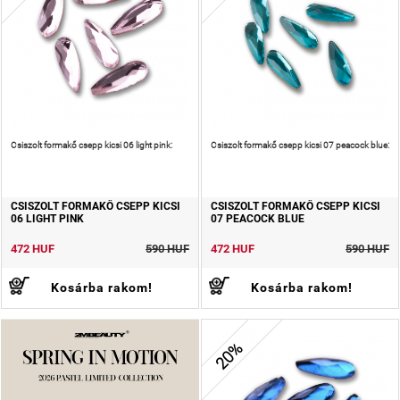
Csiszolt formakő csepp kicsi 06 light pink:
Csiszolt formakő csepp kicsi 07 peacock blue:
CSISZOLT FORMAKŐ CSEPP KICSI
CSISZOLT FORMAKŐ CSEPP KICSI
06 LIGHT PINK
07 PEACOCK BLUE
472 HUF
590 HUF
472 HUF
590 HUF
Kosárba rakom!
Kosárba rakom!
20%