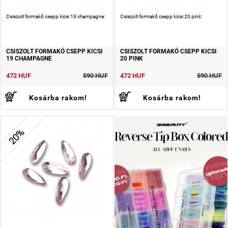
Csiszolt formakő csepp kicsi 19 champagne:
Csiszolt formakő csepp kicsi 20 pink:
CSISZOLT FORMAKŐ CSEPP KICSI
CSISZOLT FORMAKŐ CSEPP KICSI
19 CHAMPAGNE
20 PINK
472 HUF
590 HUF
472 HUF
590 HUF
Kosárba rakom!
Kosárba rakom!
20%