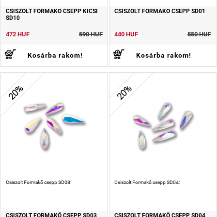
CSISZOLT FORMAKŐ CSEPP KICSI
CSISZOLT FORMAKŐ CSEPP SD01
SD10
472 HUF
590 HUF
440 HUF
550 HUF
Kosárba rakom!
Kosárba rakom!
20%
20%
Csiszolt Formakő csepp SD03:
Csiszolt Formakő csepp SD04:
CSISZOLT FORMAKŐ CSEPP SD03
CSISZOLT FORMAKŐ CSEPP SD04