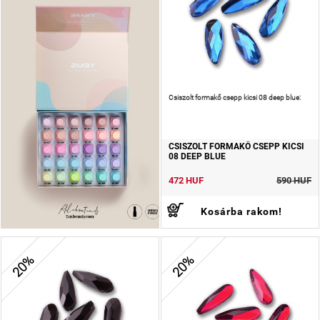
Csiszolt formakő csepp kicsi 08 deep blue:
CSISZOLT FORMAKŐ CSEPP KICSI
08 DEEP BLUE
472 HUF
590 HUF
Kosárba rakom!
20%
20%