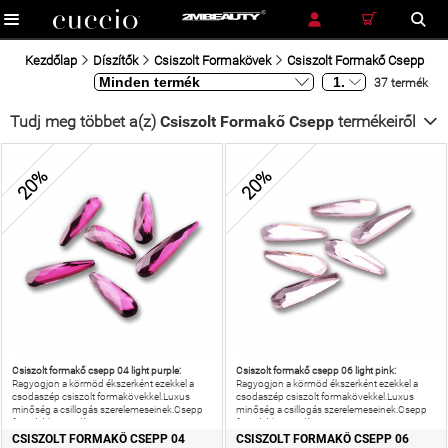
RÉSZLETES KERESÉS
KERESÉS
Kezdőlap
Díszítők
Csiszolt Formakövek
Csiszolt Formakő Csepp
37 termék
Tudj meg többet a(z)
Csiszolt Formakő Csepp
termékeiről
20%
20%
Csiszolt formakő csepp 04 light purple:
Csiszolt formakő csepp 06 light pink:
Ragyogjon a körmöd ékszerként ezekkel a
Ragyogjon a körmöd ékszerként ezekkel a
csodaszép csiszolt formakövekkel.Luxus
csodaszép csiszolt formakövekkel.Luxus
minőség a csillogás szerelemeseinek.Csepp
minőség a csillogás szerelemeseinek.Csepp
formájú körömdísz.
formájú körömdísz.
CSISZOLT FORMAKŐ CSEPP 04
CSISZOLT FORMAKŐ CSEPP 06