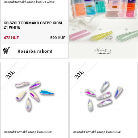
Csiszolt formakő csepp kicsi 21 white:
CSISZOLT FORMAKŐ CSEPP KICSI
21 WHITE
472 HUF
590 HUF
Kosárba rakom!
20%
20%
Csiszolt Formakő csepp kicsi SD03:
Csiszolt Formakő csepp kicsi SD04: