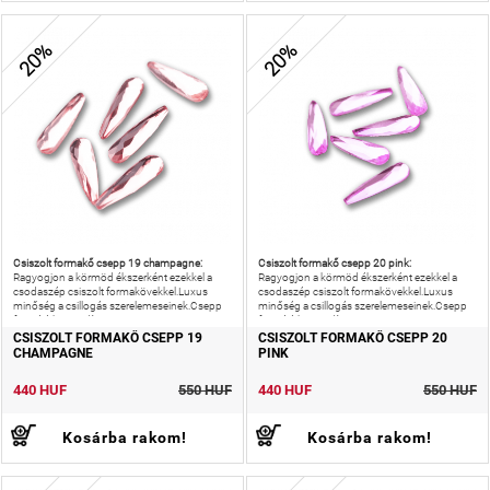
20%
20%
Csiszolt formakő csepp 19 champagne:
Csiszolt formakő csepp 20 pink:
Ragyogjon a körmöd ékszerként ezekkel a
Ragyogjon a körmöd ékszerként ezekkel a
csodaszép csiszolt formakövekkel.Luxus
csodaszép csiszolt formakövekkel.Luxus
minőség a csillogás szerelemeseinek.Csepp
minőség a csillogás szerelemeseinek.Csepp
formájú körömdísz.
formájú körömdísz.
CSISZOLT FORMAKŐ CSEPP 19
CSISZOLT FORMAKŐ CSEPP 20
CHAMPAGNE
PINK
440 HUF
550 HUF
440 HUF
550 HUF
Kosárba rakom!
Kosárba rakom!