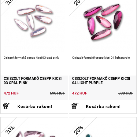
20%
20%
Csiszolt formakő csepp kicsi 03 opál pink:
Csiszolt formakő csepp kicsi 04 light purple:
CSISZOLT FORMAKŐ CSEPP KICSI
CSISZOLT FORMAKŐ CSEPP KICSI
03 OPÁL PINK
04 LIGHT PURPLE
472 HUF
590 HUF
472 HUF
590 HUF
Kosárba rakom!
Kosárba rakom!
20%
20%