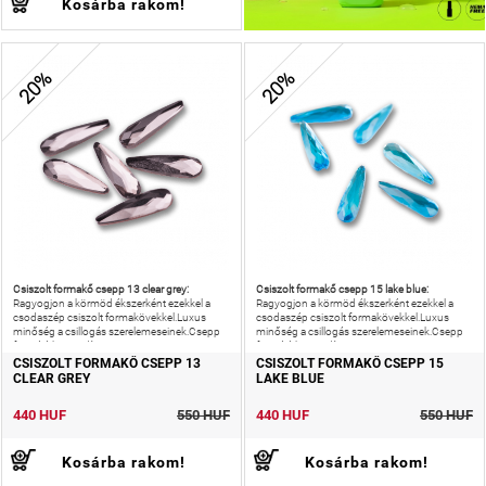
Kosárba rakom!
20%
20%
Csiszolt formakő csepp 13 clear grey:
Csiszolt formakő csepp 15 lake blue:
Ragyogjon a körmöd ékszerként ezekkel a
Ragyogjon a körmöd ékszerként ezekkel a
csodaszép csiszolt formakövekkel.Luxus
csodaszép csiszolt formakövekkel.Luxus
minőség a csillogás szerelemeseinek.Csepp
minőség a csillogás szerelemeseinek.Csepp
formájú körömdísz.
formájú körömdísz.
CSISZOLT FORMAKŐ CSEPP 13
CSISZOLT FORMAKŐ CSEPP 15
CLEAR GREY
LAKE BLUE
440 HUF
550 HUF
440 HUF
550 HUF
Kosárba rakom!
Kosárba rakom!