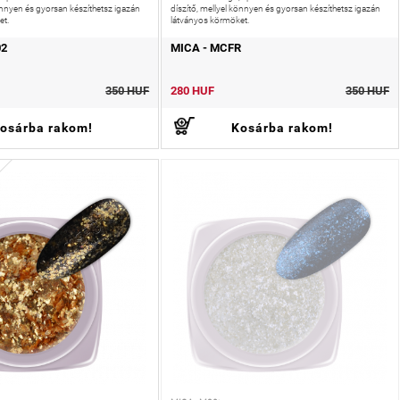
könnyen és gyorsan készíthetsz igazán
díszítő, mellyel könnyen és gyorsan készíthetsz igazán
et.
látványos körmöket.
02
MICA - MCFR
350 HUF
280 HUF
350 HUF
osárba rakom!
Kosárba rakom!