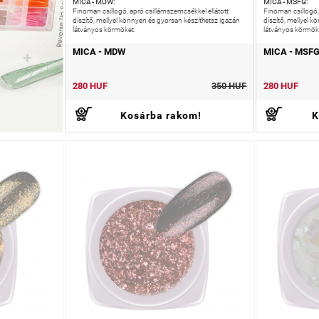
MICA - MDW:
MICA - MSFG:
Finoman csillogó, apró csillámszemcsékkel ellátott
Finoman csillogó,
díszítő, mellyel könnyen és gyorsan készíthetsz igazán
díszítő, mellyel 
látványos körmöket.
látványos körmök
MICA - MDW
MICA - MSF
280 HUF
350 HUF
280 HUF
Kosárba rakom!
K