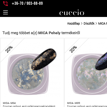
+36-70 / 903-88-89
Kezdőlap
Díszítők
MICA 
Tudj meg többet a(z)
MICA Pehely
termékeiről
20%
20%
MICA - M04:
MICA - M05:
Finoman csillogó, apró csillámszemcsékkel ellátott
Finoman csillogó, apró csillámszemcsék