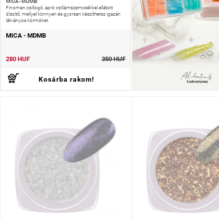
MICA - MDMB:
Finoman csillogó, apró csillámszemcsékkel ellátott
díszítő, mellyel könnyen és gyorsan készíthetsz igazán
látványos körmöket.
MICA - MDMB
280 HUF
350 HUF
Kosárba rakom!