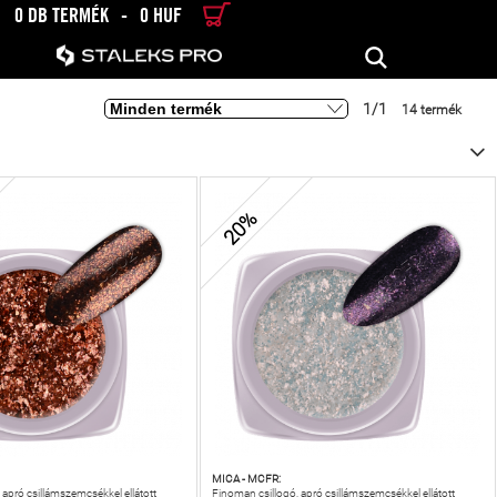
0 DB TERMÉK
-
0 HUF
RÉSZLETES KERESÉS
KERESÉS
1/1
14 termék
20%
MICA - MCFR:
 apró csillámszemcsékkel ellátott
Finoman csillogó, apró csillámszemcsékkel ellátott