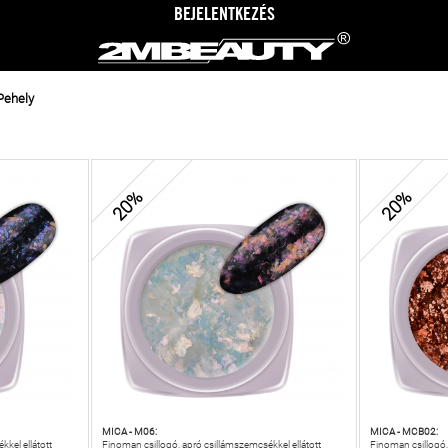
BEJELENTKEZÉS
Pehely
20%
20%
MICA - M06:
MICA - MCB02:
kel ellátott
Finoman csillogó, apró csillámszemcsékkel ellátott
Finoman csillogó,