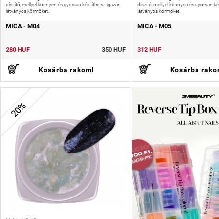
díszítő, mellyel könnyen és gyorsan készíthetsz igazán
díszítő, mellyel könnyen és gyorsan ké
látványos körmöket.
látványos körmöket.
MICA - M04
MICA - M05
280 HUF
350 HUF
312 HUF
Kosárba rakom!
Kosárba rako
20%