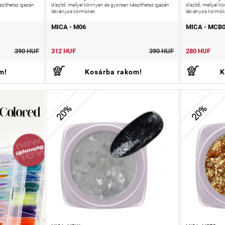
szíthetsz igazán
díszítő, mellyel könnyen és gyorsan készíthetsz igazán
díszítő, mellyel 
látványos körmöket.
látványos körmök
MICA - M06
MICA - MCB
390 HUF
312 HUF
390 HUF
280 HUF
m!
Kosárba rakom!
K
20%
20%