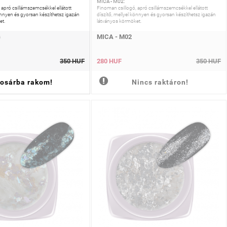
MICA - M02:
 apró csillámszemcsékkel ellátott
Finoman csillogó, apró csillámszemcsékkel ellátott
könnyen és gyorsan készíthetsz igazán
díszítő, mellyel könnyen és gyorsan készíthetsz igazán
et.
látványos körmöket.
G
MICA - M02
350 HUF
280 HUF
350 HUF
osárba rakom!
Nincs raktáron!