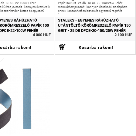
50 db - DFCE-22-100w Fehér: -
Papír 150 Grit - 25 db - DFCE-20-150/25w Fehér: -
ikűrhöz javasolt - könnyen illeszkedik
manikűrhöz javasolt - könnyen illeszkedik az alaphoz,
k köszönhetően biztos és egyszerű
ennek köszönhetően biztos és egyszerű rögzítés -
könnyen
EGYENES RÁHÚZHATÓ
STALEKS - EGYENES RÁHÚZHATÓ
KÖRÖMRESZELŐ PAPÍR 100
UTÁNTÖLTŐ KÖRÖMRESZELŐ PAPÍR 150
B DFCE-22-100W FEHÉR
GRIT - 25 DB DFCE-20-150/25W FEHÉR
4 000 HUF
2 100 HUF
osárba rakom!
Kosárba rakom!