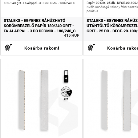
Papír 100 Grit - 25 db - DFCE-20-100/
180/240 grit - Fa Alappal - 3 DB DFCMix - 180/240_c:
Kiváló minőségű, vékony fehér csiszol
porózus.
STALEKS - EGYENES RÁHÚZHATÓ
STALEKS - EGYENES RÁHÚ
KÖRÖMRESZELŐ PAPÍR 180/240 GRIT -
UTÁNTÖLTŐ KÖRÖMRESZELŐ
FA ALAPPAL - 3 DB DFCMIX - 180/240_C
GRIT - 25 DB - DFCE-20-100
415 HUF
FEHÉR
Kosárba rakom!
Kosárba rako