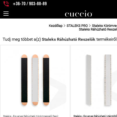
+36-70 / 903-88-89
Kezdőlap
STALEKS PRO
Staleks Körömres
Staleks Ráhúzható Resze
Tudj meg többet a(z)
Staleks Ráhúzható Reszelők
termékeiről
Staleks - Egyenes Ráhúzható Utántölt
Staleks - Egyenes Ráhúzható Körömreszelő Papír