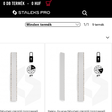
0 DB TERMÉK
-
0 HUF
RÉSZLETES KERESÉS
KERESÉS
1/1
9 termék
s Ráhúzható Utántöltő Körömreszelő
Staleks - Egyenes Ráhúzható Utántöltő Körömreszelő