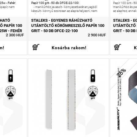
25w - Fehér:
Papír 100 grit - 50 db DFCE-22-100:
Papír 100 Grit - 
ópapír, nem
- manikűrhöz javasolt - környezetbarát anyagból
manikűrhöz és ped
készült - könnyű szorosan az alapra helyezni, nem
az alaphoz, enne
csúszik - könnyen
rögzítés -
ZHATÓ
STALEKS - EGYENES RÁHÚZHATÓ
STALEKS - 
 PAPÍR 100
UTÁNTÖLTŐ KÖRÖMRESZELŐ PAPÍR 100
UTÁNTÖLTŐ 
/25W - FEHÉR
GRIT - 50 DB DFCE-22-100
GRIT - 50 D
2 300 HUF
2 900 HUF
m!
Kosárba rakom!
K
25%