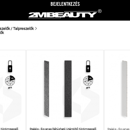
BEJELENTKEZÉS
zelők / Talpreszelők
lők
ő Körömreszelő
Staleks - Egyenes Ráhúzható Utántöltő Körömreszelő
Staleks - Egyene