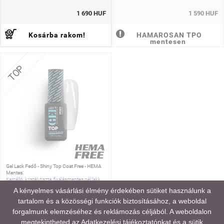
1 690 HUF
1 590 HUF
Kosárba rakom!
HAMAROSAN TPO
mentesen
TOP
Gel Lack Fedő - Shiny Top Coat Free - HEMA
Mentes:
Karcálló, kristálytiszta, fixálásmentes gél lakk
fedő.
A kényelmes vásárlási élmény érdekében sütiket használunk a
tartalom és a közösségi funkciók biztosításához, a weboldal
GEL LACK FEDŐ - SHINY TOP COAT
FREE - HEMA MENTES
forgalmunk elemzéséhez és reklámozás céljából. A weboldalon
megtekintheted az
Adatkezelési tájékoztatónkat
és a sütik