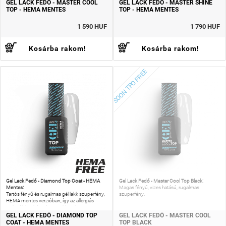
is csökkentheted!
GEL LACK FEDŐ - MASTER COOL
GEL LACK FEDŐ - MASTER SHINE
TOP - HEMA MENTES
TOP - HEMA MENTES
1 590 HUF
1 790 HUF
Kosárba rakom!
Kosárba rakom!
SOON TPO FREE
Gel Lack Fedő - Diamond Top Coat - HEMA
Gel Lack Fedő - Master Cool Top Black:
Mentes:
Magas fényű, vizes hatású, rugalmas
Tartós fényű és rugalmas gél lakk szuperfény,
szuperfény.
HEMA mentes verzióban, így az allergiás
reakciók kockázatát is csökkentheted!
GEL LACK FEDŐ - DIAMOND TOP
GEL LACK FEDŐ - MASTER COOL
COAT - HEMA MENTES
TOP BLACK