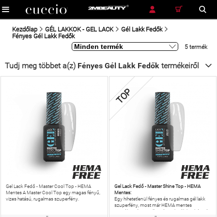
RÉSZLETES KERESÉS
KERESÉS
Kezdőlap
GÉL LAKKOK - GEL LACK
Gél Lakk Fedők
Fényes Gél Lakk Fedők
5 termék
Tudj meg többet a(z)
Fényes Gél Lakk Fedők
termékeiről
TOP
Gel Lack Fedő - Master Shine Top - HEMA
Gel Lack Fedő - Master Cool Top - HEMA
Mentes:
Mentes A Master Cool Top egy magas fényű,
vizes hatású, rugalmas szuperfény.
Egy hihetetlenül fényes és rugalmas gél lakk
szuperfény, most már HEMA mentes
verzióban, így az allergiás reakciók kockázatát