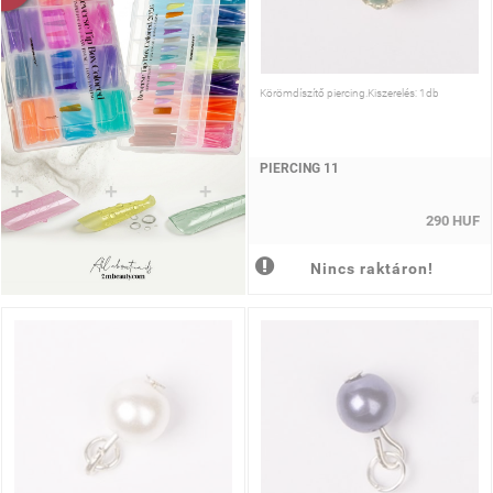
Körömdíszítő piercing.Kiszerelés: 1db
PIERCING 11
290 HUF
Nincs raktáron!