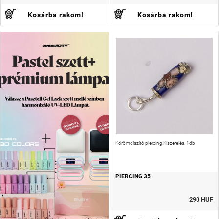
Kosárba rakom!
Kosárba rakom!
Körömdíszítő piercing.Kiszerelés: 1db
PIERCING 35
290 HUF