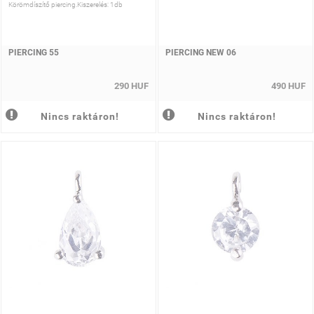
Körömdíszítő piercing.Kiszerelés: 1db
PIERCING 55
PIERCING NEW 06
290 HUF
490 HUF
Nincs raktáron!
Nincs raktáron!