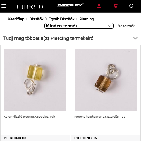
RÉSZLETES KERESÉS
KERESÉS
Kezdőlap
Díszítők
Egyéb Díszítők
Piercing
32 termék
Tudj meg többet a(z)
Piercing
termékeiről
Körömdíszítő piercing.Kiszerelés: 1db
Körömdíszítő piercing.Kiszerelés: 1db
PIERCING 03
PIERCING 06