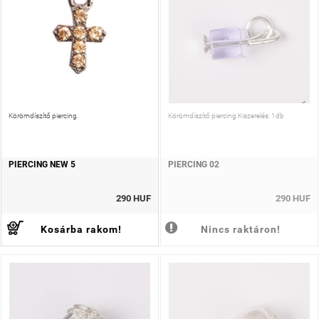
Körömdíszítő piercing.
Körömdíszítő piercing.Kiszerelés: 1db
PIERCING NEW 5
PIERCING 02
290 HUF
290 HUF
Kosárba rakom!
Nincs raktáron!