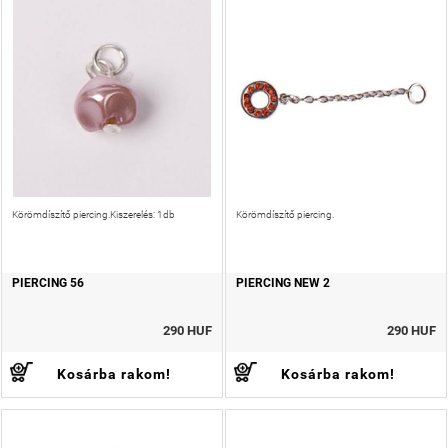
Körömdíszítő piercing.Kiszerelés: 1db
Körömdíszítő piercing.
PIERCING 56
PIERCING NEW 2
290 HUF
290 HUF
Kosárba rakom!
Kosárba rakom!