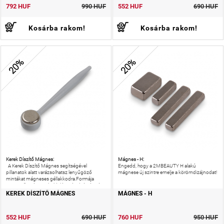
792 HUF
990 HUF
552 HUF
690 HUF
Kosárba rakom!
Kosárba rakom!
20%
20%
Kerek Díszítő Mágnes:
Mágnes - H:
A Kerek Díszítő Mágnes segítségével
Engedd, hogy a 2MBEAUTY H alakú
pillanatok alatt varázsolhatsz lenyűgöző
mágnese új szintre emelje a körömdizájnodat!
mintákat mágneses géllakkodra.Formája
egyszerű, mégis sokoldalú: a távolság és irány
változtatásával minden köröm
KEREK DÍSZÍTŐ MÁGNES
MÁGNES - H
552 HUF
690 HUF
760 HUF
950 HUF