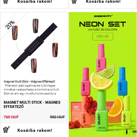
Kosárba rakom!
Kosárba rakom!
20%
Magnet Multi Stick - Mágnes Effektező:
Pillanatok alatt izgalmas és különleges
mintákat varázsolhatsz a körmökre a Multi
Stick-el, ami egy multifunkciós eszköz a
mágneses gél lakkokhoz.
MAGNET MULTI STICK - MÁGNES
EFFEKTEZŐ
760 HUF
950 HUF
Kosárba rakom!