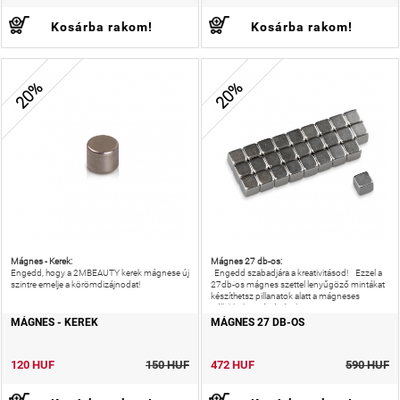
Kosárba rakom!
Kosárba rakom!
20%
20%
Mágnes - Kerek:
Mágnes 27 db-os:
Engedd, hogy a 2MBEAUTY kerek mágnese új
Engedd szabadjára a kreativitásod! Ezzel a
szintre emelje a körömdizájnodat!
27db-os mágnes szettel lenyűgöző mintákat
készíthetsz pillanatok alatt a mágneses
géllakkok segítségével.
MÁGNES - KEREK
MÁGNES 27 DB-OS
120 HUF
150 HUF
472 HUF
590 HUF