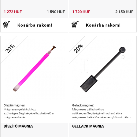
határt,
1 272 HUF
1 590 HUF
1 720 HUF
2 150 HUF
Kosárba rakom!
Kosárba rakom!
20%
20%
Díszítő mágnes:
Gellack mágnes:
Mágneses géllakkokhoz
Mágneses géllackokhoz
szükséges.Segítségével hozható elő a
szükséges.Segítségével hozható elő a
mágneses hatás.
mágneses hatás.Macskaszem/kör mintához.
DÍSZÍTŐ MÁGNES
GELLACK MÁGNES