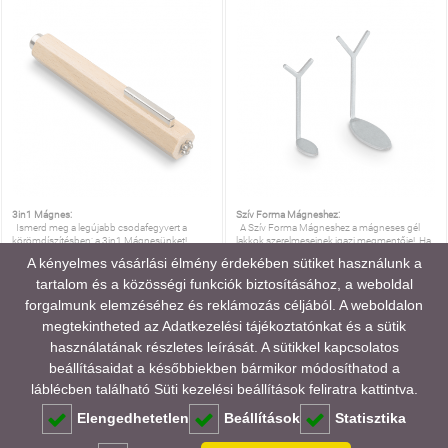
3in1 Mágnes:
Szív Forma Mágneshez:
Ismerd meg a legújabb csodafegyvert a
A Szív Forma Mágneshez a mágneses gél
körömdíszítésben: a 3in1 Mágnesünket!
lakkok szerelmeseinek igazi megmentője! Ha
eddig gémkapcsok hajtogatásával bajlódtál,
A kényelmes vásárlási élmény érdekében sütiket használunk a
valahányszor egy vendéged szívecske mintát
kért, most fellélegezhetsz – ez
tartalom és a közösségi funkciók biztosításához, a weboldal
3IN1 MÁGNES
SZÍV FORMA MÁGNESHEZ
forgalmunk elemzéséhez és reklámozás céljából. A weboldalon
megtekintheted az
Adatkezelési tájékoztatónkat
és a sütik
880 HUF
1 100 HUF
240 HUF
300 HUF
használatának részletes leírását. A sütikkel kapcsolatos
beállításaidat a későbbiekben bármikor módosíthatod a
Nincs raktáron!
Nincs raktáron!
láblécben található Süti kezelési beállítások feliratra kattintva.
Elengedhetetlen
Beállítások
Statisztika