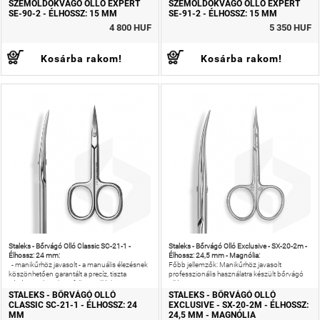
SZEMÖLDÖKVÁGÓ OLLÓ EXPERT
SZEMÖLDÖKVÁGÓ OLLÓ EXPERT
SE-90-2 - ÉLHOSSZ: 15 MM
SE-91-2 - ÉLHOSSZ: 15 MM
4 800 HUF
5 350 HUF
Kosárba rakom!
Kosárba rakom!
Staleks - Bőrvágó Olló Classic SC-21-1 -
Staleks - Bőrvágó Olló Exclusive - SX-20-2m -
Élhossz: 24 mm:
Élhossz: 24,5 mm - Magnólia:
- manikűrhöz javasolt - a manuális élezésnek
Főbb jellemzők: Manikűrhöz javasolt
köszönhetően garantált a precíz, tiszta
professzionális használatra készült bőrvágó
vágásvonal - otthoni felhasználáshoz
olló.
alkalmazott speciális élezés - GOI
STALEKS - BŐRVÁGÓ OLLÓ
STALEKS - BŐRVÁGÓ OLLÓ
CLASSIC SC-21-1 - ÉLHOSSZ: 24
EXCLUSIVE - SX-20-2M - ÉLHOSSZ:
MM
24,5 MM - MAGNÓLIA