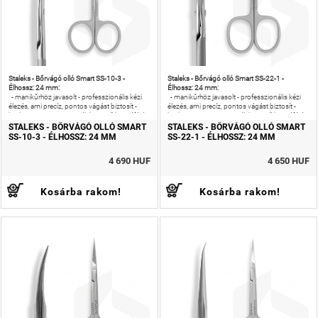
Staleks - Bőrvágó olló Smart SS-10-3 -
Staleks - Bőrvágó olló Smart SS-22-1 -
Élhossz: 24 mm:
Élhossz: 24 mm:
- manikűrhöz javasolt - professzionális kézi
- manikűrhöz javasolt - professzionális kézi
élezés, ami precíz, pontos vágást biztosít -
élezés, ami precíz, pontos vágást biztosít -
keskeny, egyenes pengék könnyű hozzáférést
keskeny, egyenes pengék könnyű hozzáférést
biztosítanak a nehezen
biztosítanak a nehezen
STALEKS - BŐRVÁGÓ OLLÓ SMART
STALEKS - BŐRVÁGÓ OLLÓ SMART
SS-10-3 - ÉLHOSSZ: 24 MM
SS-22-1 - ÉLHOSSZ: 24 MM
4 690 HUF
4 650 HUF
Kosárba rakom!
Kosárba rakom!