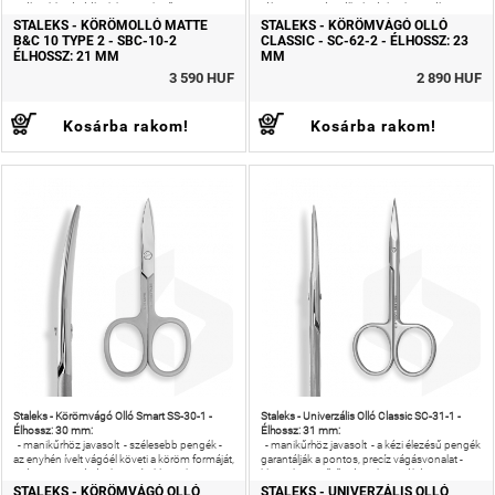
szélesebb vágóélnek köszönhetően - pontos
túlzott nyomás nélkül ajánlott használni.
vágás, a
STALEKS - KÖRÖMOLLÓ MATTE
STALEKS - KÖRÖMVÁGÓ OLLÓ
B&C 10 TYPE 2 - SBC-10-2
CLASSIC - SC-62-2 - ÉLHOSSZ: 23
ÉLHOSSZ: 21 MM
MM
3 590 HUF
2 890 HUF
Kosárba rakom!
Kosárba rakom!
Staleks - Körömvágó Olló Smart SS-30-1 -
Staleks - Univerzális Olló Classic SC-31-1 -
Élhossz: 30 mm:
Élhossz: 31 mm:
- manikűrhöz javasolt - szélesebb pengék -
- manikűrhöz javasolt - a kézi élezésű pengék
az enyhén ívelt vágóél követi a köröm formáját,
garantálják a pontos, precíz vágásvonalat -
ezért pontos vágást biztosít - klasszikus
klasszikus gyűrűméret - hosszúkás, egyenes
gyűrűméret -
pengék - stílusos,
STALEKS - KÖRÖMVÁGÓ OLLÓ
STALEKS - UNIVERZÁLIS OLLÓ