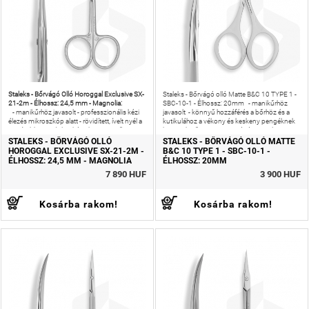
Staleks - Bőrvágó Olló Horoggal Exclusive SX-
Staleks - Bőrvágó olló Matte B&C 10 TYPE 1 -
21-2m - Élhossz: 24,5 mm - Magnolia:
SBC-10-1 - Élhossz: 20mm - manikűrhöz
- manikűrhöz javasolt - professzionális kézi
javasolt - könnyű hozzáférés a bőrhöz és a
élezés mikroszkóp alatt - rövidített, ívelt nyél a
kutikulához a vékony és keskeny pengéknek
precízebb mozdulatokért - horogszerű
köszönhetően - pontos vágási vonal
STALEKS - BŐRVÁGÓ OLLÓ
STALEKS - BŐRVÁGÓ OLLÓ MATTE
HOROGGAL EXCLUSIVE SX-21-2M -
B&C 10 TYPE 1 - SBC-10-1 -
ÉLHOSSZ: 24,5 MM - MAGNOLIA
ÉLHOSSZ: 20MM
7 890 HUF
3 900 HUF
Kosárba rakom!
Kosárba rakom!