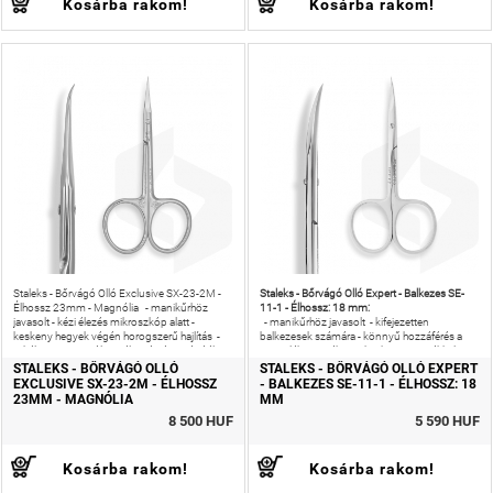
Kosárba rakom!
Kosárba rakom!
Staleks - Bőrvágó Olló Expert - Balkezes SE-
Staleks - Bőrvágó Olló Exclusive SX-23-2M -
11-1 - Élhossz: 18 mm:
Élhossz 23mm - Magnólia - manikűrhöz
javasolt - kézi élezés mikroszkóp alatt -
- manikűrhöz javasolt - kifejezetten
keskeny hegyek végén horogszerű hajlítás -
balkezesek számára - könnyű hozzáférés a
tökéletes egyensúly az élesség és a vágóél
cuticulához a vékony, keskeny pengékkel - a
penge polírozott hátsó
STALEKS - BŐRVÁGÓ OLLÓ
STALEKS - BŐRVÁGÓ OLLÓ EXPERT
EXCLUSIVE SX-23-2M - ÉLHOSSZ
- BALKEZES SE-11-1 - ÉLHOSSZ: 18
23MM - MAGNÓLIA
MM
8 500 HUF
5 590 HUF
Kosárba rakom!
Kosárba rakom!