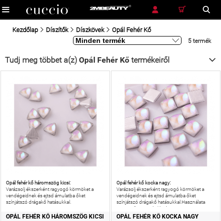
RÉSZLETES KERESÉS
KERESÉS
Kezdőlap
Díszítők
Díszkövek
Opál Fehér Kő
5 termék
Tudj meg többet a(z)
Opál Fehér Kő
termékeiről
Opál fehér kő háromszög kicsi:
Opál fehér kő kocka nagy:
Varázsolj ékszerként ragyogó körmöket a
Varázsolj ékszerként ragyogó körmöket a
vendégeidnek és ejtsd ámulatba őket
vendégeidnek és ejtsd ámulatba őket
színjátszó drágakő hatásukkal.
színjátszó drágakő hatásukkal.Használata
egyszerű, gyors és látványos.
OPÁL FEHÉR KŐ HÁROMSZÖG KICSI
OPÁL FEHÉR KŐ KOCKA NAGY