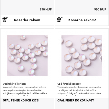
990 HUF
990 HUF
Kosárba rakom!
Kosárba rakom!
Opál fehér kő kör kicsi:
Opál fehér kő kör nagy:
Varázsolj ékszerként ragyogó körmöket a
Varázsolj ékszerként ragyogó körmöket a
vendégeidnek és ejtsd ámulatba őket
vendégeidnek és ejtsd ámulatba őket
színjátszó drágakő hatásukkal.Használata
színjátszó drágakő hatásukkal.Használata
egyszerű, gyors és látványos.
egyszerű, gyors és látványos.
OPÁL FEHÉR KŐ KÖR KICSI
OPÁL FEHÉR KŐ KÖR NAGY