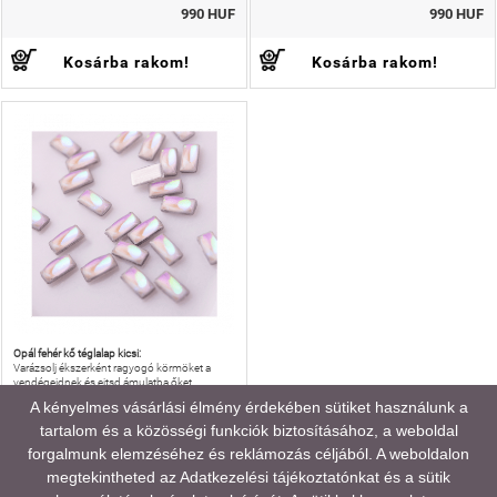
990 HUF
990 HUF
Kosárba rakom!
Kosárba rakom!
Opál fehér kő téglalap kicsi:
Varázsolj ékszerként ragyogó körmöket a
vendégeidnek és ejtsd ámulatba őket
színjátszó drágakő hatásukkal.
A kényelmes vásárlási élmény érdekében sütiket használunk a
tartalom és a közösségi funkciók biztosításához, a weboldal
OPÁL FEHÉR KŐ TÉGLALAP KICSI
forgalmunk elemzéséhez és reklámozás céljából. A weboldalon
megtekintheted az
Adatkezelési tájékoztatónkat
és a sütik
990 HUF