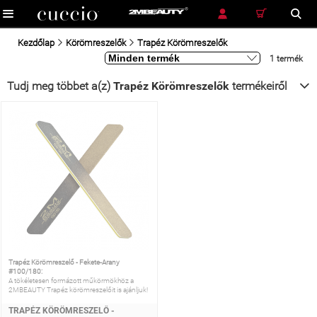
RÉSZLETES KERESÉS
KERESÉS
Kezdőlap
Körömreszelők
Trapéz Körömreszelők
1 termék
Tudj meg többet a(z)
Trapéz Körömreszelők
termékeiről
Trapéz Körömreszelő - Fekete-Arany
#100/180:
A tökéletesen formázott műkörmökhöz a
2MBEAUTY Trapéz körömreszelőit is ajánljuk!
TRAPÉZ KÖRÖMRESZELŐ -