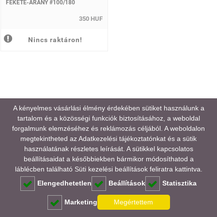
FEKETE-ARANY #100/180
350 HUF
Nincs raktáron!
A kényelmes vásárlási élmény érdekében sütiket használunk a
tartalom és a közösségi funkciók biztosításához, a weboldal
forgalmunk elemzéséhez és reklámozás céljából. A weboldalon
megtekintheted az
Adatkezelési tájékoztatónkat
és a sütik
használatának részletes leírását. A sütikkel kapcsolatos
beállításaidat a későbbiekben bármikor módosíthatod a
láblécben található Süti kezelési beállítások feliratra kattintva.
Elengedhetetlen
Beállítások
Statisztika
Marketing
Megértettem