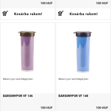
100 HUF
100 HUF
Kosárba rakom!
Kosárba rakom!
Bársonypor szórótégelyben.
Bársonypor szórótégelyben.
BÁRSONYPOR VF 146
BÁRSONYPOR VF 148
100 HUF
100 HUF