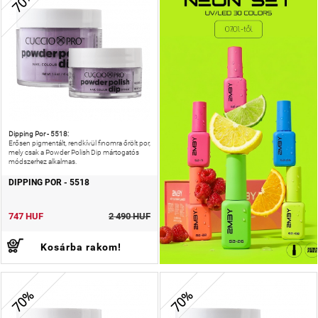
70%
Dipping Por - 5518:
Erősen pigmentált, rendkívül finomra őrölt por,
mely csak a Powder Polish Dip mártogatós
módszerhez alkalmas.
DIPPING POR - 5518
747 HUF
2 490 HUF
Kosárba rakom!
70%
70%