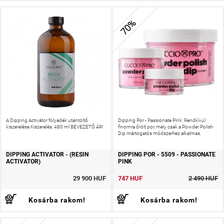
70%
A Dipping Activátor folyadék utántöltő
Dipping Por - Passionate Pink: Rendkívül
kiszerelése.Kiszerelés: 480 ml BEVEZETŐ ÁR!
finomra őrölt por, mely csak a Powder Polish
Dip mártogatós módszerhez alkalmas.
DIPPING ACTIVATOR - (RESIN
DIPPING POR - 5509 - PASSIONATE
ACTIVATOR)
PINK
29 900 HUF
747 HUF
2 490 HUF
Kosárba rakom!
Kosárba rakom!