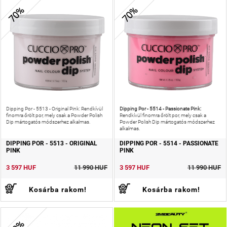
70%
70%
Dipping Por - 5514 - Passionate Pink:
Dipping Por - 5513 - Original Pink: Rendkívül
finomra őrölt por, mely csak a Powder Polish
Rendkívül finomra őrölt por, mely csak a
Dip mártogatós módszerhez alkalmas.
Powder Polish Dip mártogatós módszerhez
alkalmas.
DIPPING POR - 5513 - ORIGINAL
DIPPING POR - 5514 - PASSIONATE
PINK
PINK
3 597 HUF
11 990 HUF
3 597 HUF
11 990 HUF
Kosárba rakom!
Kosárba rakom!