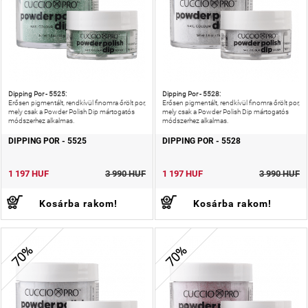
Dipping Por - 5525:
Dipping Por - 5528:
Erősen pigmentált, rendkívül finomra őrölt por,
Erősen pigmentált, rendkívül finomra őrölt por,
mely csak a Powder Polish Dip mártogatós
mely csak a Powder Polish Dip mártogatós
módszerhez alkalmas.
módszerhez alkalmas.
DIPPING POR - 5525
DIPPING POR - 5528
1 197 HUF
3 990 HUF
1 197 HUF
3 990 HUF
Kosárba rakom!
Kosárba rakom!
70%
70%