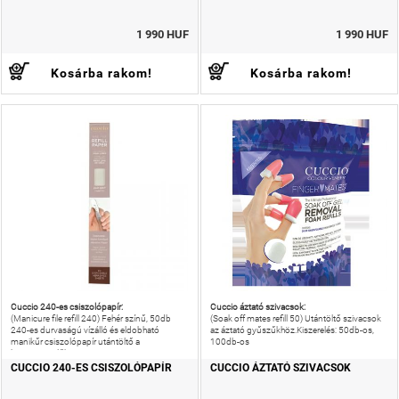
1 990 HUF
1 990 HUF
Kosárba rakom!
Kosárba rakom!
Cuccio 240-es csiszolópapír:
Cuccio áztató szivacsok:
(Manicure file refill 240) Fehér színű, 50db
(Soak off mates refill 50) Utántöltő szivacsok
240-es durvaságú vízálló és eldobható
az áztató gyűszűkhöz.Kiszerelés: 50db-os,
manikűr csiszolópapír utántöltő a
100db-os
körömreszelőhöz.
CUCCIO 240-ES CSISZOLÓPAPÍR
CUCCIO ÁZTATÓ SZIVACSOK