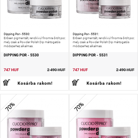
Dipping Por - 5530:
Dipping Por - 5531:
Erősen pigmentált, rendkívül finomra őrölt por,
Erősen pigmentált, rendkívül finomra őrölt por,
mely csak a Powder Polish Dip mártogatós
mely csak a Powder Polish Dip mártogatós
módszerhez alkalmas.
módszerhez alkalmas.
DIPPING POR - 5530
DIPPING POR - 5531
747 HUF
2 490 HUF
747 HUF
2 490 HUF
Kosárba rakom!
Kosárba rakom!
70%
70%