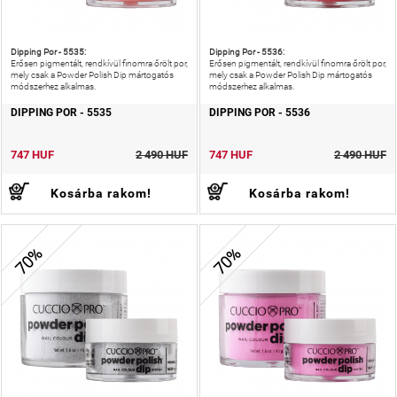
Dipping Por - 5535:
Dipping Por - 5536:
Erősen pigmentált, rendkívül finomra őrölt por,
Erősen pigmentált, rendkívül finomra őrölt por,
mely csak a Powder Polish Dip mártogatós
mely csak a Powder Polish Dip mártogatós
módszerhez alkalmas.
módszerhez alkalmas.
DIPPING POR - 5535
DIPPING POR - 5536
747 HUF
2 490 HUF
747 HUF
2 490 HUF
Kosárba rakom!
Kosárba rakom!
70%
70%