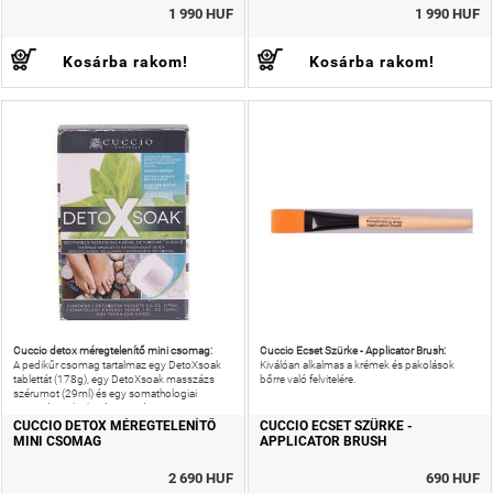
1 990 HUF
1 990 HUF
Kosárba rakom!
Kosárba rakom!
Cuccio detox méregtelenítő mini csomag:
Cuccio Ecset Szürke - Applicator Brush:
A pedikűr csomag tartalmaz egy DetoXsoak
Kiválóan alkalmas a krémek és pakolások
tablettát (178g), egy DetoXsoak masszázs
bőrre való felvitelére.
szérumot (29ml) és egy somathologiai
masszás technikai útmutatót.
CUCCIO DETOX MÉREGTELENÍTŐ
CUCCIO ECSET SZÜRKE -
MINI CSOMAG
APPLICATOR BRUSH
2 690 HUF
690 HUF