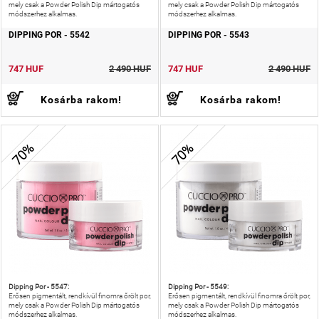
mely csak a Powder Polish Dip mártogatós
mely csak a Powder Polish Dip mártogatós
módszerhez alkalmas.
módszerhez alkalmas.
DIPPING POR - 5542
DIPPING POR - 5543
747 HUF
2 490 HUF
747 HUF
2 490 HUF
Kosárba rakom!
Kosárba rakom!
70%
70%
Dipping Por - 5547:
Dipping Por - 5549:
Erősen pigmentált, rendkívül finomra őrölt por,
Erősen pigmentált, rendkívül finomra őrölt por,
mely csak a Powder Polish Dip mártogatós
mely csak a Powder Polish Dip mártogatós
módszerhez alkalmas.
módszerhez alkalmas.