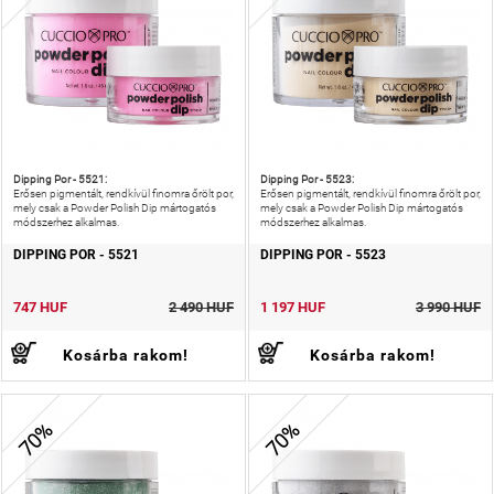
Dipping Por - 5521:
Dipping Por - 5523:
Erősen pigmentált, rendkívül finomra őrölt por,
Erősen pigmentált, rendkívül finomra őrölt por,
mely csak a Powder Polish Dip mártogatós
mely csak a Powder Polish Dip mártogatós
módszerhez alkalmas.
módszerhez alkalmas.
DIPPING POR - 5521
DIPPING POR - 5523
747 HUF
2 490 HUF
1 197 HUF
3 990 HUF
Kosárba rakom!
Kosárba rakom!
70%
70%