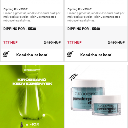
Dipping Por - 5538:
Dipping Por - 5540:
Erősen pigmentált, rendkívül finomra őrölt por,
Erősen pigmentált, rendkívül finomra őrölt por,
mely csak a Powder Polish Dip mártogatós
mely csak a Powder Polish Dip mártogatós
módszerhez alkalmas.
módszerhez alkalmas.
DIPPING POR - 5538
DIPPING POR - 5540
747 HUF
2 490 HUF
747 HUF
2 490 HUF
Kosárba rakom!
Kosárba rakom!
70%