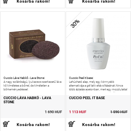
Kosárba rakom!
Kosárba rakom!
30%
Cuccio Láva Habkő - Lava Stone:
Cuccio Peel it base:
A nagy szilárdságú, lyukacsos szerkezetű láva
Lehúzható alap, mely egy könnyebb
kő kíméletes a bőrrel, de kíméletlen a
alternatívája a gél lakk eltávolításának.Nincs
bőrkeményedéssel.
több áztatás acetonban, mert egy mozdulattal
megszabadulhatsz a megunt színtől.
CUCCIO LÁVA HABKŐ - LAVA
CUCCIO PEEL IT BASE
STONE
1 690 HUF
1 113 HUF
1 590 HUF
Kosárba rakom!
Kosárba rakom!