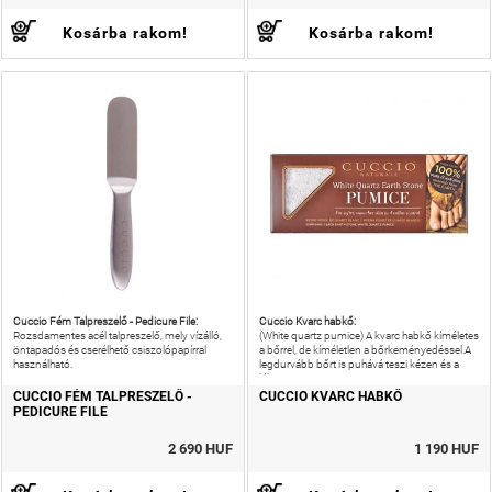
Kosárba rakom!
Kosárba rakom!
Cuccio Fém Talpreszelő - Pedicure File:
Cuccio Kvarc habkő:
Rozsdamentes acél talpreszelő, mely vízálló,
(White quartz pumice) A kvarc habkő kíméletes
öntapadós és cserélhető csiszolópapírral
a bőrrel, de kíméletlen a bőrkeményedéssel.A
használható.
legdurvább bőrt is puhává teszi kézen és a
lábon is.
CUCCIO FÉM TALPRESZELŐ -
CUCCIO KVARC HABKŐ
PEDICURE FILE
2 690 HUF
1 190 HUF