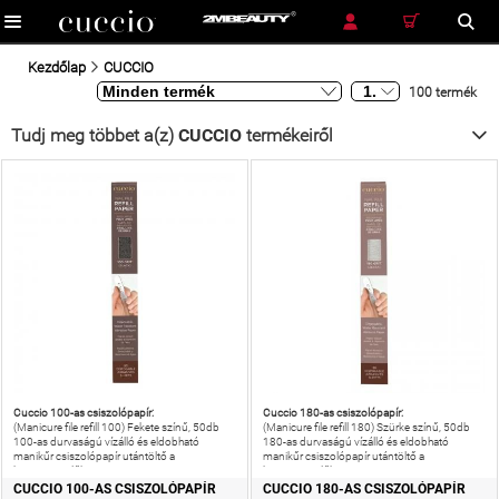
RÉSZLETES KERESÉS
KERESÉS
Kezdőlap
CUCCIO
100 termék
Tudj meg többet a(z)
CUCCIO
termékeiről
Cuccio 100-as csiszolópapír:
Cuccio 180-as csiszolópapír:
(Manicure file refill 100) Fekete színű, 50db
(Manicure file refill 180) Szürke színű, 50db
100-as durvaságú vízálló és eldobható
180-as durvaságú vízálló és eldobható
manikűr csiszolópapír utántöltő a
manikűr csiszolópapír utántöltő a
körömreszelőhöz.
körömreszelőhöz.
CUCCIO 100-AS CSISZOLÓPAPÍR
CUCCIO 180-AS CSISZOLÓPAPÍR