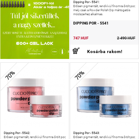
Dipping Por - 5541:
Erősen pigmentált, rendkívül finomra őrölt por,
mely csak a Powder Polish Dip mártogatós
módszerhez alkalmas.
DIPPING POR - 5541
747 HUF
2 490 HUF
Kosárba rakom!
70%
70%
Dipping Por - 5542:
Dipping Por - 5543:
Erősen pigmentált, rendkívül finomra őrölt por,
Erősen pigmentált, rendkívül finomra őrölt por,