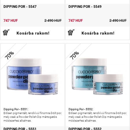
DIPPING POR - 5547
DIPPING POR - 5549
747 HUF
2 490 HUF
747 HUF
2 490 HUF
Kosárba rakom!
Kosárba rakom!
70%
70%
Dipping Por - 5551:
Dipping Por - 5552:
Erősen pigmentált, rendkívül finomra őrölt por,
Erősen pigmentált, rendkívül finomra őrölt por,
mely csak a Powder Polish Dip mártogatós
mely csak a Powder Polish Dip mártogatós
módszerhez alkalmas.
módszerhez alkalmas.
DIPPING POR - 5551
DIPPING POR - 5552