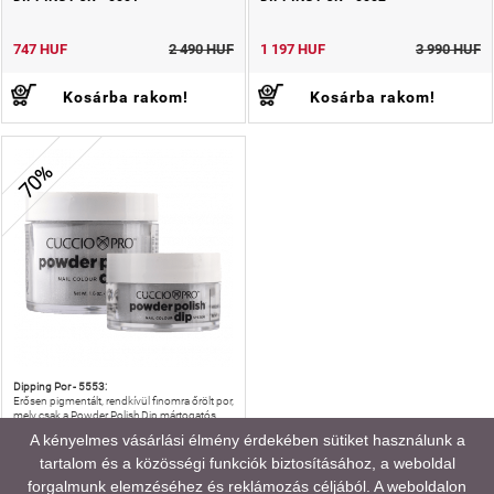
747 HUF
2 490 HUF
1 197 HUF
3 990 HUF
Kosárba rakom!
Kosárba rakom!
70%
Dipping Por - 5553:
Erősen pigmentált, rendkívül finomra őrölt por,
mely csak a Powder Polish Dip mártogatós
módszerhez alkalmas.
A kényelmes vásárlási élmény érdekében sütiket használunk a
tartalom és a közösségi funkciók biztosításához, a weboldal
DIPPING POR - 5553
forgalmunk elemzéséhez és reklámozás céljából. A weboldalon