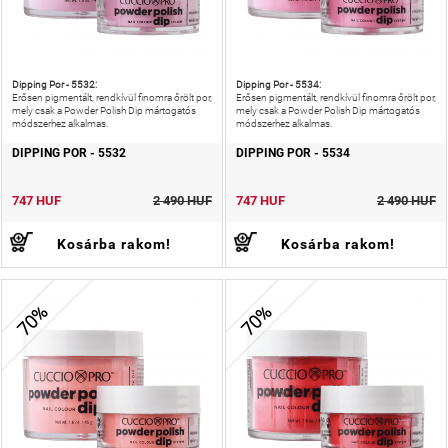
Dipping Por - 5532:
Dipping Por - 5534:
Erősen pigmentált, rendkívül finomra őrölt por,
Erősen pigmentált, rendkívül finomra őrölt por,
mely csak a Powder Polish Dip mártogatós
mely csak a Powder Polish Dip mártogatós
módszerhez alkalmas.
módszerhez alkalmas.
DIPPING POR - 5532
DIPPING POR - 5534
747 HUF
2 490 HUF
747 HUF
2 490 HUF
Kosárba rakom!
Kosárba rakom!
70%
70%