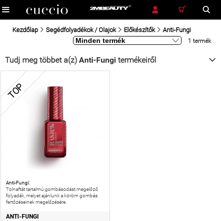
RÉSZLETES KERESÉS
KERESÉS
Kezdőlap
Segédfolyadékok / Olajok
Előkészítők
Anti-Fungi
1 termék
Tudj meg többet a(z)
Anti-Fungi
termékeiről
TOP
Anti-Fungi:
Tolnaftát tartalmú gombásodást megelőző
folyadék, melyet ajánlunk a köröm gombás
fertőzéseinek megelőzésére.
ANTI-FUNGI