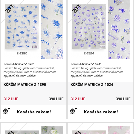
20%
20%
Köröm Matrica Z-1390:
Köröm Matrica Z-1524:
Fedezd fel legújabb körömmatricáinkat,
Fedezd fel legújabb körömmatricáinkat,
melyekkel a műköröm díszítés folyamata
melyekkel a műköröm díszítés folyamata
egyszerűbb, mint valaha!
egyszerűbb, mint valaha!
KÖRÖM MATRICA Z-1390
KÖRÖM MATRICA Z-1524
312 HUF
390 HUF
312 HUF
390 HUF
Kosárba rakom!
Kosárba rakom!