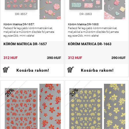
Köröm Matrica DR-1657:
Köröm Matrica DR-1663:
Fedezd fel legújabb körömmatricáinkat,
Fedezd fel legújabb körömmatricáinkat,
melyekkel a műköröm díszítés folyamata
melyekkel a műköröm díszítés folyamata
egyszerűbb, mint valaha!
egyszerűbb, mint valaha!
KÖRÖM MATRICA DR-1657
KÖRÖM MATRICA DR-1663
312 HUF
390 HUF
312 HUF
390 HUF
Kosárba rakom!
Kosárba rakom!
20%
20%