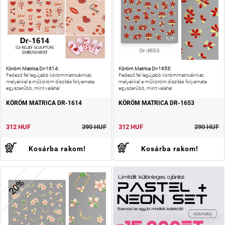
Köröm Matrica Dr-1614:
Köröm Matrica Dr-1653:
Fedezd fel legújabb körömmatricáinkat,
Fedezd fel legújabb körömmatricáinkat,
melyekkel a műköröm díszítés folyamata
melyekkel a műköröm díszítés folyamata
egyszerűbb, mint valaha!
egyszerűbb, mint valaha!
KÖRÖM MATRICA DR-1614
KÖRÖM MATRICA DR-1653
312 HUF
390 HUF
312 HUF
390 HUF
Kosárba rakom!
Kosárba rakom!
20%