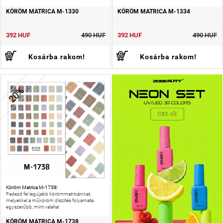
KÖRÖM MATRICA M-1330
KÖRÖM MATRICA M-1334
392 HUF
490 HUF
392 HUF
490 HUF
Kosárba rakom!
Kosárba rakom!
20%
Köröm Matrica M-1738:
Fedezd fel legújabb körömmatricáinkat,
melyekkel a műköröm díszítés folyamata
egyszerűbb, mint valaha!
KÖRÖM MATRICA M-1738