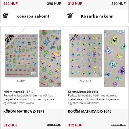
312 HUF
390 HUF
312 HUF
390 HUF
Kosárba rakom!
Kosárba rakom!
20%
20%
Köröm Matrica Z-1871:
Köröm Matrica DR-1646:
Fedezd fel legújabb körömmatricáinkat,
Fedezd fel legújabb körömmatricáinkat,
melyekkel a műköröm díszítés folyamata
melyekkel a műköröm díszítés folyamata
egyszerűbb, mint valaha!
egyszerűbb, mint valaha!
KÖRÖM MATRICA Z-1871
KÖRÖM MATRICA DR-1646
312 HUF
390 HUF
312 HUF
390 HUF