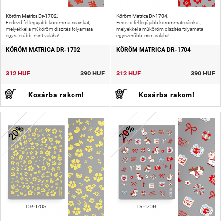
Köröm Matrica Dr-1702:
Köröm Matrica Dr-1704:
Fedezd fel legújabb körömmatricáinkat,
Fedezd fel legújabb körömmatricáinkat,
melyekkel a műköröm díszítés folyamata
melyekkel a műköröm díszítés folyamata
egyszerűbb, mint valaha!
egyszerűbb, mint valaha!
KÖRÖM MATRICA DR-1702
KÖRÖM MATRICA DR-1704
312 HUF
390 HUF
312 HUF
390 HUF
Kosárba rakom!
Kosárba rakom!
20%
20%