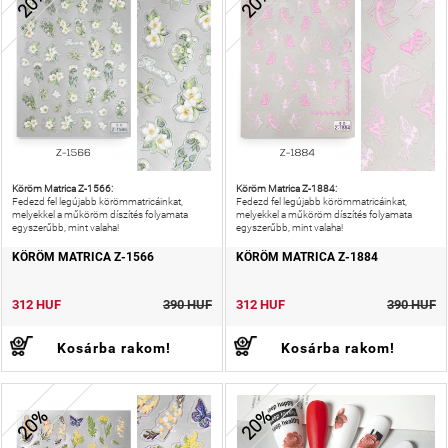
20%
20%
Köröm Matrica Z-1566:
Köröm Matrica Z-1884:
Fedezd fel legújabb körömmatricáinkat,
Fedezd fel legújabb körömmatricáinkat,
melyekkel a műköröm díszítés folyamata
melyekkel a műköröm díszítés folyamata
egyszerűbb, mint valaha!
egyszerűbb, mint valaha!
KÖRÖM MATRICA Z-1566
KÖRÖM MATRICA Z-1884
312 HUF
390 HUF
312 HUF
390 HUF
Kosárba rakom!
Kosárba rakom!
20%
20%