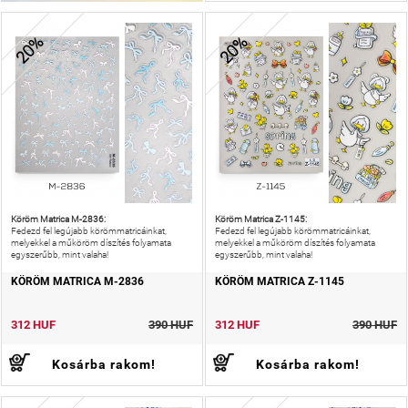
20%
20%
Köröm Matrica M-2836:
Köröm Matrica Z-1145:
Fedezd fel legújabb körömmatricáinkat,
Fedezd fel legújabb körömmatricáinkat,
melyekkel a műköröm díszítés folyamata
melyekkel a műköröm díszítés folyamata
egyszerűbb, mint valaha!
egyszerűbb, mint valaha!
KÖRÖM MATRICA M-2836
KÖRÖM MATRICA Z-1145
312 HUF
390 HUF
312 HUF
390 HUF
Kosárba rakom!
Kosárba rakom!