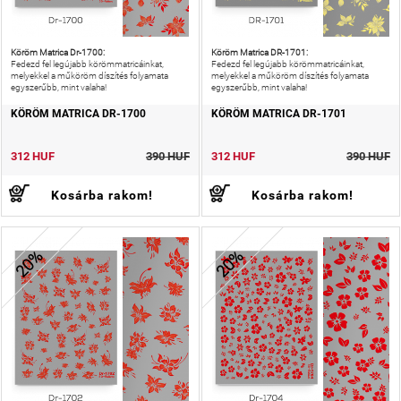
Köröm Matrica Dr-1700:
Köröm Matrica DR-1701:
Fedezd fel legújabb körömmatricáinkat,
Fedezd fel legújabb körömmatricáinkat,
melyekkel a műköröm díszítés folyamata
melyekkel a műköröm díszítés folyamata
egyszerűbb, mint valaha!
egyszerűbb, mint valaha!
KÖRÖM MATRICA DR-1700
KÖRÖM MATRICA DR-1701
312 HUF
390 HUF
312 HUF
390 HUF
Kosárba rakom!
Kosárba rakom!
20%
20%