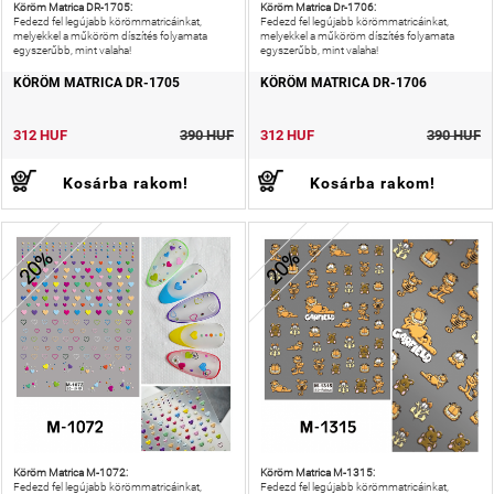
Köröm Matrica DR-1705:
Köröm Matrica Dr-1706:
Fedezd fel legújabb körömmatricáinkat,
Fedezd fel legújabb körömmatricáinkat,
melyekkel a műköröm díszítés folyamata
melyekkel a műköröm díszítés folyamata
egyszerűbb, mint valaha!
egyszerűbb, mint valaha!
KÖRÖM MATRICA DR-1705
KÖRÖM MATRICA DR-1706
312 HUF
390 HUF
312 HUF
390 HUF
Kosárba rakom!
Kosárba rakom!
20%
20%
Köröm Matrica M-1072:
Köröm Matrica M-1315:
Fedezd fel legújabb körömmatricáinkat,
Fedezd fel legújabb körömmatricáinkat,