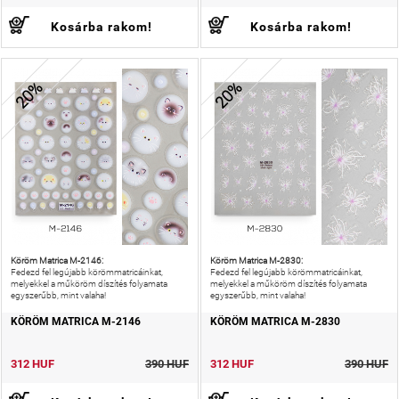
Kosárba rakom!
Kosárba rakom!
20%
20%
Köröm Matrica M-2146:
Köröm Matrica M-2830:
Fedezd fel legújabb körömmatricáinkat,
Fedezd fel legújabb körömmatricáinkat,
melyekkel a műköröm díszítés folyamata
melyekkel a műköröm díszítés folyamata
egyszerűbb, mint valaha!
egyszerűbb, mint valaha!
KÖRÖM MATRICA M-2146
KÖRÖM MATRICA M-2830
312 HUF
390 HUF
312 HUF
390 HUF