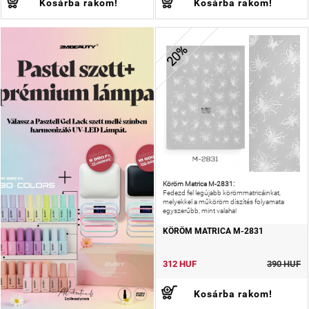
Kosárba rakom!
Kosárba rakom!
20%
Köröm Matrica M-2831:
Fedezd fel legújabb körömmatricáinkat,
melyekkel a műköröm díszítés folyamata
egyszerűbb, mint valaha!
KÖRÖM MATRICA M-2831
312 HUF
390 HUF
Kosárba rakom!