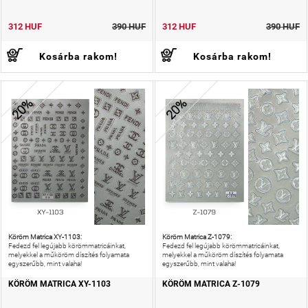
312 HUF
390 HUF
312 HUF
390 HUF
Kosárba rakom!
Kosárba rakom!
20%
20%
Köröm Matrica XY-1103:
Köröm Matrica Z-1079:
Fedezd fel legújabb körömmatricáinkat,
Fedezd fel legújabb körömmatricáinkat,
melyekkel a műköröm díszítés folyamata
melyekkel a műköröm díszítés folyamata
egyszerűbb, mint valaha!
egyszerűbb, mint valaha!
KÖRÖM MATRICA XY-1103
KÖRÖM MATRICA Z-1079