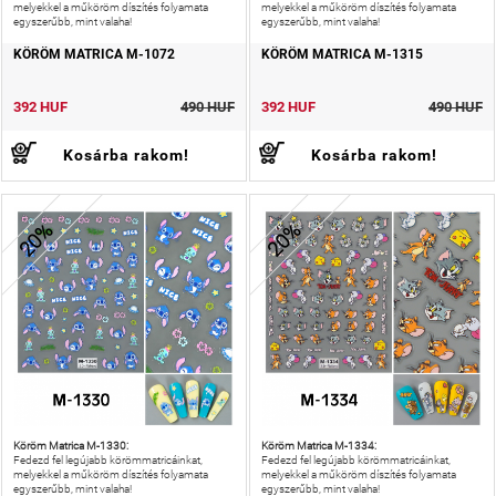
melyekkel a műköröm díszítés folyamata
melyekkel a műköröm díszítés folyamata
egyszerűbb, mint valaha!
egyszerűbb, mint valaha!
KÖRÖM MATRICA M-1072
KÖRÖM MATRICA M-1315
392 HUF
490 HUF
392 HUF
490 HUF
Kosárba rakom!
Kosárba rakom!
20%
20%
Köröm Matrica M-1330:
Köröm Matrica M-1334:
Fedezd fel legújabb körömmatricáinkat,
Fedezd fel legújabb körömmatricáinkat,
melyekkel a műköröm díszítés folyamata
melyekkel a műköröm díszítés folyamata
egyszerűbb, mint valaha!
egyszerűbb, mint valaha!