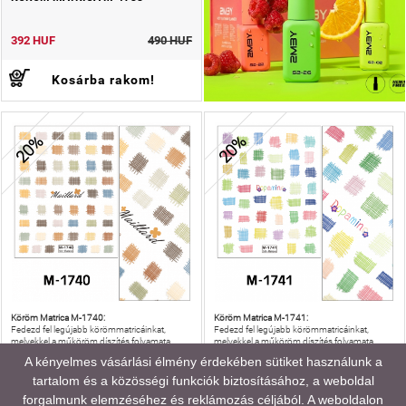
392 HUF
490 HUF
Kosárba rakom!
20%
20%
Köröm Matrica M-1740:
Köröm Matrica M-1741:
Fedezd fel legújabb körömmatricáinkat,
Fedezd fel legújabb körömmatricáinkat,
melyekkel a műköröm díszítés folyamata
melyekkel a műköröm díszítés folyamata
egyszerűbb, mint valaha!
egyszerűbb, mint valaha!
A kényelmes vásárlási élmény érdekében sütiket használunk a
tartalom és a közösségi funkciók biztosításához, a weboldal
KÖRÖM MATRICA M-1740
KÖRÖM MATRICA M-1741
forgalmunk elemzéséhez és reklámozás céljából. A weboldalon