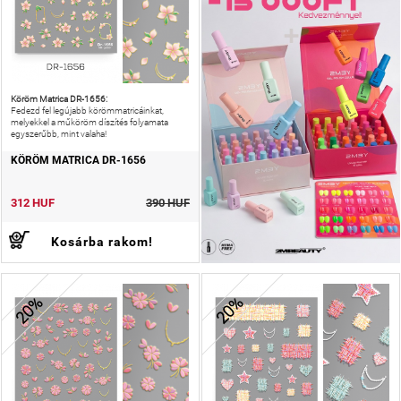
Köröm Matrica DR-1656:
Fedezd fel legújabb körömmatricáinkat,
melyekkel a műköröm díszítés folyamata
egyszerűbb, mint valaha!
KÖRÖM MATRICA DR-1656
312 HUF
390 HUF
Kosárba rakom!
20%
20%