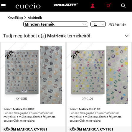
RÉSZLETES KERESÉS
KERESÉS
Kezdőlap
Matricák
783 termék
Tudj meg többet a(z)
Matricák
termékeiről
20%
20%
Köröm Matrica XY-1081:
Köröm Matrica XY-1101:
Fedezd fel legújabb körömmatricáinkat,
Fedezd fel legújabb körömmatricáinkat,
melyekkel a műköröm díszítés folyamata
melyekkel a műköröm díszítés folyamata
egyszerűbb, mint valaha!
egyszerűbb, mint valaha!
KÖRÖM MATRICA XY-1081
KÖRÖM MATRICA XY-1101