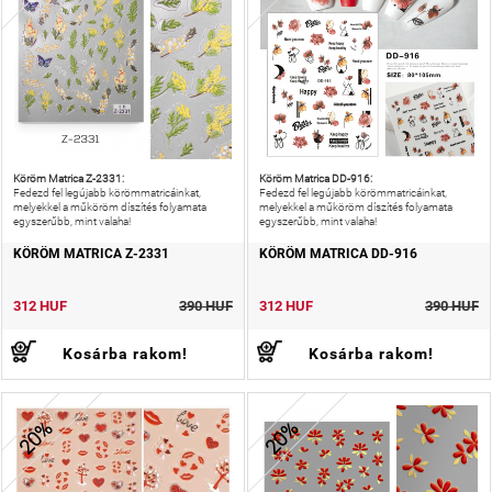
Köröm Matrica Z-2331:
Köröm Matrica DD-916:
Fedezd fel legújabb körömmatricáinkat,
Fedezd fel legújabb körömmatricáinkat,
melyekkel a műköröm díszítés folyamata
melyekkel a műköröm díszítés folyamata
egyszerűbb, mint valaha!
egyszerűbb, mint valaha!
KÖRÖM MATRICA Z-2331
KÖRÖM MATRICA DD-916
312 HUF
390 HUF
312 HUF
390 HUF
Kosárba rakom!
Kosárba rakom!
20%
20%