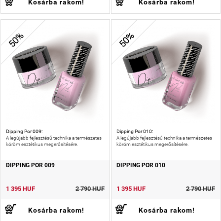
Kosárba rakom!
Kosárba rakom!
50%
50%
Dipping Por 009:
Dipping Por 010:
A legújabb fejlesztésű technika a természetes
A legújabb fejlesztésű technika a természetes
köröm esztétikus megerősítésére.
köröm esztétikus megerősítésére.
DIPPING POR 009
DIPPING POR 010
1 395 HUF
2 790 HUF
1 395 HUF
2 790 HUF
Kosárba rakom!
Kosárba rakom!