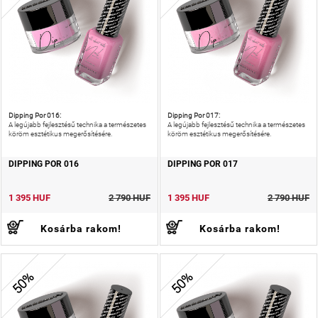
Dipping Por 016:
Dipping Por 017:
A legújabb fejlesztésű technika a természetes
A legújabb fejlesztésű technika a természetes
köröm esztétikus megerősítésére.
köröm esztétikus megerősítésére.
DIPPING POR 016
DIPPING POR 017
1 395 HUF
2 790 HUF
1 395 HUF
2 790 HUF
Kosárba rakom!
Kosárba rakom!
50%
50%