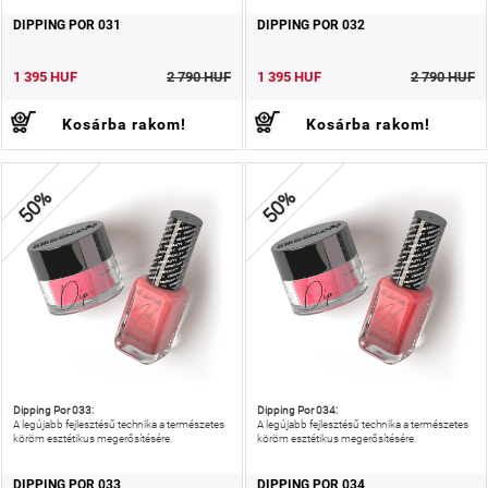
DIPPING POR 031
DIPPING POR 032
1 395 HUF
2 790 HUF
1 395 HUF
2 790 HUF
Kosárba rakom!
Kosárba rakom!
50%
50%
Dipping Por 033:
Dipping Por 034:
A legújabb fejlesztésű technika a természetes
A legújabb fejlesztésű technika a természetes
köröm esztétikus megerősítésére.
köröm esztétikus megerősítésére.
DIPPING POR 033
DIPPING POR 034