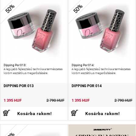
50%
50%
Dipping Por 013:
Dipping Por 014:
A legújabb fejlesztésű technika a természetes
A legújabb fejlesztésű technika a természetes
köröm esztétikus megerősítésére.
köröm esztétikus megerősítésére.
DIPPING POR 013
DIPPING POR 014
1 395 HUF
2 790 HUF
1 395 HUF
2 790 HUF
Kosárba rakom!
Kosárba rakom!