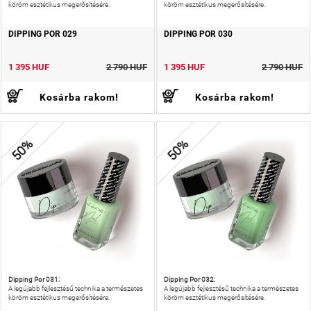
köröm esztétikus megerősítésére.
köröm esztétikus megerősítésére.
DIPPING POR 029
DIPPING POR 030
1 395 HUF
2 790 HUF
1 395 HUF
2 790 HUF
Kosárba rakom!
Kosárba rakom!
50%
50%
Dipping Por 031:
Dipping Por 032:
A legújabb fejlesztésű technika a természetes
A legújabb fejlesztésű technika a természetes
köröm esztétikus megerősítésére.
köröm esztétikus megerősítésére.