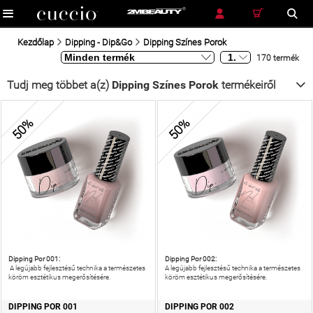
RÉSZLETES KERESÉS
KERESÉS
Kezdőlap
Dipping - Dip&Go
Dipping Színes Porok
170 termék
Tudj meg többet a(z)
Dipping Színes Porok
termékeiről
50%
50%
Dipping Por 001:
Dipping Por 002:
A legújabb fejlesztésű technika a természetes
A legújabb fejlesztésű technika a természetes
köröm esztétikus megerősítésére.
köröm esztétikus megerősítésére.
DIPPING POR 001
DIPPING POR 002