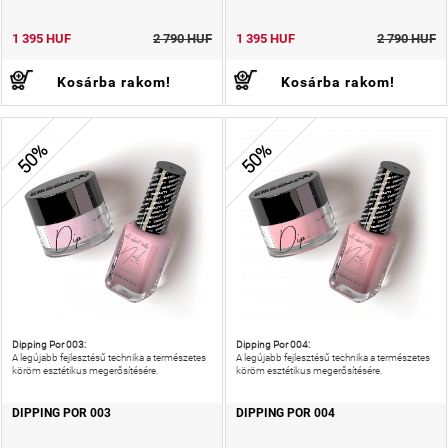
1 395 HUF
2 790 HUF
1 395 HUF
2 790 HUF
Kosárba rakom!
Kosárba rakom!
50%
50%
Dipping Por 003:
Dipping Por 004:
A legújabb fejlesztésű technika a természetes
A legújabb fejlesztésű technika a természetes
köröm esztétikus megerősítésére.
köröm esztétikus megerősítésére.
DIPPING POR 003
DIPPING POR 004