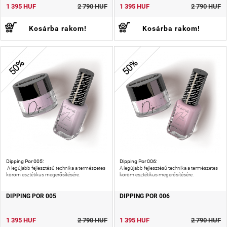
1 395 HUF
2 790 HUF
1 395 HUF
2 790 HUF
Kosárba rakom!
Kosárba rakom!
50%
50%
Dipping Por 005:
Dipping Por 006:
A legújabb fejlesztésű technika a természetes
A legújabb fejlesztésű technika a természetes
köröm esztétikus megerősítésére.
köröm esztétikus megerősítésére.
DIPPING POR 005
DIPPING POR 006
1 395 HUF
2 790 HUF
1 395 HUF
2 790 HUF