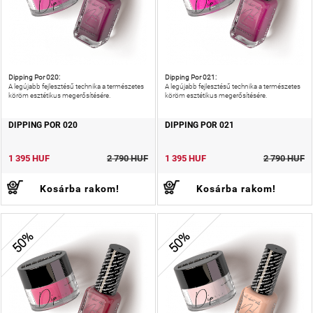
Dipping Por 020:
Dipping Por 021:
A legújabb fejlesztésű technika a természetes
A legújabb fejlesztésű technika a természetes
köröm esztétikus megerősítésére.
köröm esztétikus megerősítésére.
DIPPING POR 020
DIPPING POR 021
1 395 HUF
2 790 HUF
1 395 HUF
2 790 HUF
Kosárba rakom!
Kosárba rakom!
50%
50%