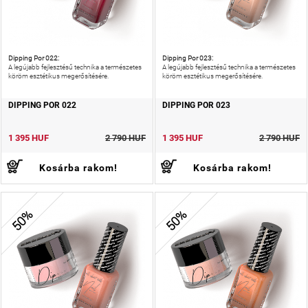
Dipping Por 022:
Dipping Por 023:
A legújabb fejlesztésű technika a természetes
A legújabb fejlesztésű technika a természetes
köröm esztétikus megerősítésére.
köröm esztétikus megerősítésére.
DIPPING POR 022
DIPPING POR 023
1 395 HUF
2 790 HUF
1 395 HUF
2 790 HUF
Kosárba rakom!
Kosárba rakom!
50%
50%