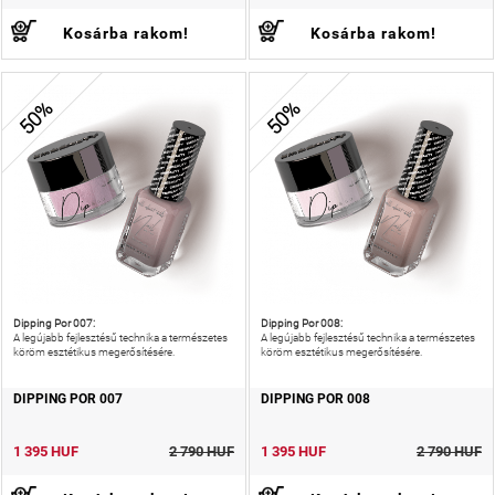
Kosárba rakom!
Kosárba rakom!
50%
50%
Dipping Por 007:
Dipping Por 008:
A legújabb fejlesztésű technika a természetes
A legújabb fejlesztésű technika a természetes
köröm esztétikus megerősítésére.
köröm esztétikus megerősítésére.
DIPPING POR 007
DIPPING POR 008
1 395 HUF
2 790 HUF
1 395 HUF
2 790 HUF