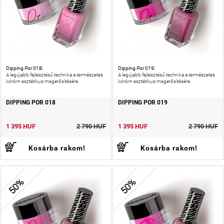
Dipping Por 018:
Dipping Por 019:
A legújabb fejlesztésű technika a természetes
A legújabb fejlesztésű technika a természetes
köröm esztétikus megerősítésére.
köröm esztétikus megerősítésére.
DIPPING POR 018
DIPPING POR 019
1 395 HUF
2 790 HUF
1 395 HUF
2 790 HUF
Kosárba rakom!
Kosárba rakom!
50%
50%