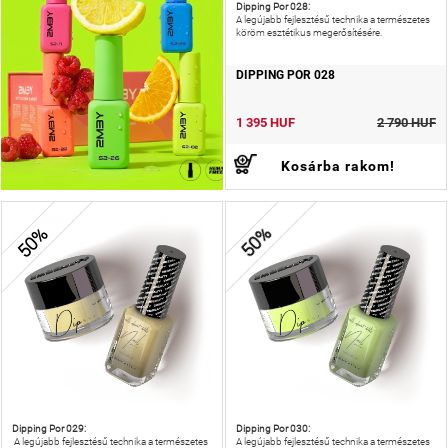
Dipping Por 028:
A legújabb fejlesztésű technika a természetes
köröm esztétikus megerősítésére.
DIPPING POR 028
1 395 HUF
2 790 HUF
Kosárba rakom!
50%
50%
Dipping Por 029:
Dipping Por 030:
A legújabb fejlesztésű technika a természetes
A legújabb fejlesztésű technika a természetes