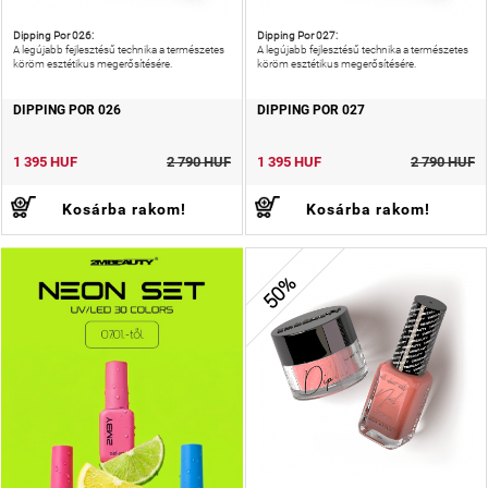
Dipping Por 026:
Dipping Por 027:
A legújabb fejlesztésű technika a természetes
A legújabb fejlesztésű technika a természetes
köröm esztétikus megerősítésére.
köröm esztétikus megerősítésére.
DIPPING POR 026
DIPPING POR 027
1 395 HUF
2 790 HUF
1 395 HUF
2 790 HUF
Kosárba rakom!
Kosárba rakom!
50%