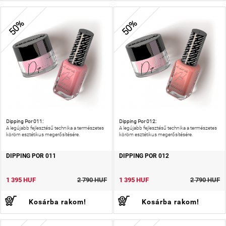
50%
50%
Dipping Por 011:
Dipping Por 012:
A legújabb fejlesztésű technika a természetes
A legújabb fejlesztésű technika a természetes
köröm esztétikus megerősítésére.
köröm esztétikus megerősítésére.
DIPPING POR 011
DIPPING POR 012
1 395 HUF
2 790 HUF
1 395 HUF
2 790 HUF
Kosárba rakom!
Kosárba rakom!