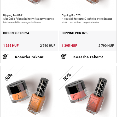
Dipping Por 024:
Dipping Por 025:
A legújabb fejlesztésű technika a természetes
A legújabb fejlesztésű technika a természetes
köröm esztétikus megerősítésére.
köröm esztétikus megerősítésére.
DIPPING POR 024
DIPPING POR 025
1 395 HUF
2 790 HUF
1 395 HUF
2 790 HUF
Kosárba rakom!
Kosárba rakom!
50%
50%