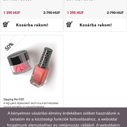
1 395 HUF
2 790 HUF
1 395 HUF
2 790 HUF
Kosárba rakom!
Kosárba rakom!
50%
Dipping Por 035:
A legújabb fejlesztésű technika a természetes
köröm esztétikus megerősítésére.
A kényelmes vásárlási élmény érdekében sütiket használunk a
tartalom és a közösségi funkciók biztosításához, a weboldal
DIPPING POR 035
forgalmunk elemzéséhez és reklámozás céljából. A weboldalon