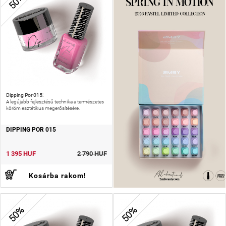
50%
Dipping Por 015:
A legújabb fejlesztésű technika a természetes
köröm esztétikus megerősítésére.
DIPPING POR 015
1 395 HUF
2 790 HUF
Kosárba rakom!
50%
50%