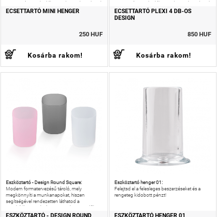
ecsettartó megakadályozza, hogy elguruljanak
ecsettartó megakadályozza, hogy elguruljanak
azok az ecsetek, amelyekre
azok az ecsetek,
ECSETTARTÓ MINI HENGER
ECSETTARTÓ PLEXI 4 DB-OS
DESIGN
250 HUF
850 HUF
Kosárba rakom!
Kosárba rakom!
Eszköztartó - Design Round Square:
Eszköztartó henger 01:
Modern formatervezésű tároló, mely
Felejtsd el a felesleges beszerzéseket és a
megkönnyíti a munkanapokat, hiszen
rengeteg kidobott pénzt!
segítségével rendezetten láthatod a
munkádhoz szükséges ecseteket, reszelőket.
ESZKÖZTARTÓ - DESIGN ROUND
ESZKÖZTARTÓ HENGER 01