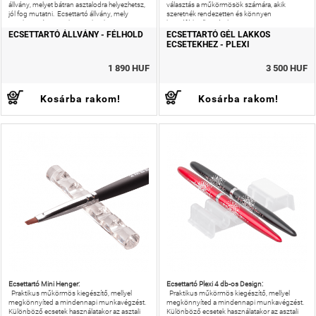
állvány, melyet bátran asztalodra helyezhetsz,
választás a műkörmösök számára, akik
jól fog mutatni. Ecsettartó állvány, mely
szeretnék rendezetten és könnyen
megkönnyíti a munkanapokat, hiszen
hozzáférhetően tárolni az
segítségével rendezetten
ECSETTARTÓ ÁLLVÁNY - FÉLHOLD
ECSETTARTÓ GÉL LAKKOS
ECSETEKHEZ - PLEXI
1 890 HUF
3 500 HUF
Kosárba rakom!
Kosárba rakom!
Ecsettartó Mini Henger:
Ecsettartó Plexi 4 db-os Design:
Praktikus műkörmös kiegészítő, mellyel
Praktikus műkörmös kiegészítő, mellyel
megkönnyíted a mindennapi munkavégzést.
megkönnyíted a mindennapi munkavégzést.
Különböző ecsetek használatakor az asztali
Különböző ecsetek használatakor az asztali