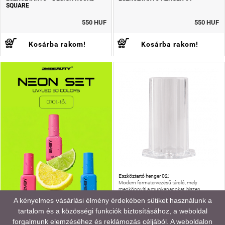
SQUARE
550 HUF
550 HUF
Kosárba rakom!
Kosárba rakom!
Eszköztartó henger 02:
Modern formatervezésű tároló, mely
megkönnyíti a munkanapokat, hiszen
segítségével rendezetten láthatod a
A kényelmes vásárlási élmény érdekében sütiket használunk a
munkádhoz szükséges ecseteket, reszelőket.
tartalom és a közösségi funkciók biztosításához, a weboldal
ESZKÖZTARTÓ HENGER 02
forgalmunk elemzéséhez és reklámozás céljából. A weboldalon