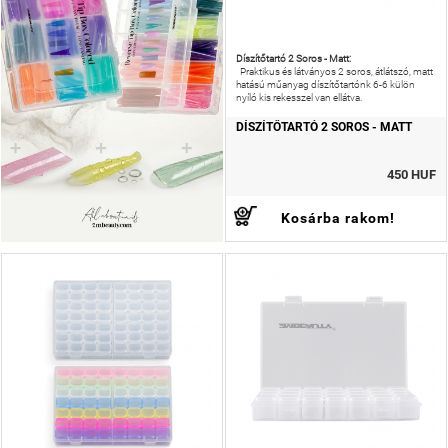
Díszítőtartó 2 Soros - Matt:
Praktikus és látványos 2 soros, átlátszó, matt
hatású műanyag díszítőtartónk 6-6 külön
nyíló kis rekesszel van ellátva.
DÍSZÍTŐTARTÓ 2 SOROS - MATT
450 HUF
Kosárba rakom!