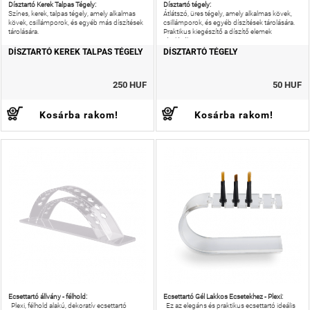
Dísztartó Kerek Talpas Tégely:
Dísztartó tégely:
Színes, kerek, talpas tégely, amely alkalmas
Átlátszó, üres tégely, amely alkalmas kövek,
kövek, csillámporok, és egyéb más díszítések
csillámporok, és egyéb díszítések tárolására.
tárolására.
Praktikus kiegészítő a díszítő elemek
tárolásához.
DÍSZTARTÓ KEREK TALPAS TÉGELY
DÍSZTARTÓ TÉGELY
250 HUF
50 HUF
Kosárba rakom!
Kosárba rakom!
Ecsettartó állvány - félhold:
Ecsettartó Gél Lakkos Ecsetekhez - Plexi:
Plexi, félhold alakú, dekoratív ecsettartó
Ez az elegáns és praktikus ecsettartó ideális