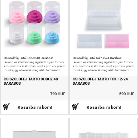
Csiszolófej Tartó Doboz 48 Darabos:
Csiszolófej Tartó Tok 12-24 Darabos:
A rend és átláthatóság legalább olyan fontos
A rend és átláthatóság legalább olyan fontos
a műkörmös szalonban, mint a pontos, precíz
a műkörmös szalonban, mint a pontos, precíz
munka, így a frézerek megfelelő tárolásáról
munka, így a frézerek megfelelő tárolásáról
sem szabad megfeledkeznünk.
sem szabad
CSISZOLÓFEJ TARTÓ DOBOZ 48
CSISZOLÓFEJ TARTÓ TOK 12-24
DARABOS
DARABOS
790 HUF
590 HUF
Kosárba rakom!
Kosárba rakom!