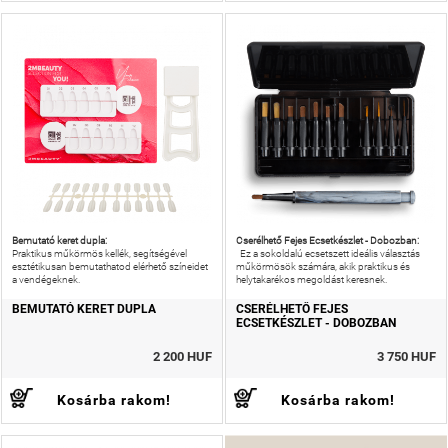
Bemutató keret dupla:
Cserélhető Fejes Ecsetkészlet - Dobozban:
Praktikus műkörmös kellék, segítségével
Ez a sokoldalú ecsetszett ideális választás
esztétikusan bemutathatod elérhető színeidet
műkörmösök számára, akik praktikus és
a vendégeknek.
helytakarékos megoldást keresnek.
BEMUTATÓ KERET DUPLA
CSERÉLHETŐ FEJES
ECSETKÉSZLET - DOBOZBAN
2 200 HUF
3 750 HUF
Kosárba rakom!
Kosárba rakom!