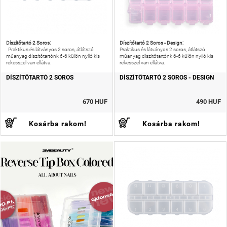
Díszítőtartó 2 Soros:
Díszítőtartó 2 Soros - Design:
Praktikus és látványos 2 soros, átlátszó
Praktikus és látványos 2 soros, átlátszó
műanyag díszítőtartónk 6-6 külön nyíló kis
műanyag díszítőtartónk 6-6 külön nyíló kis
rekesszel van ellátva.
rekesszel van ellátva.
DÍSZÍTŐTARTÓ 2 SOROS
DÍSZÍTŐTARTÓ 2 SOROS - DESIGN
670 HUF
490 HUF
Kosárba rakom!
Kosárba rakom!