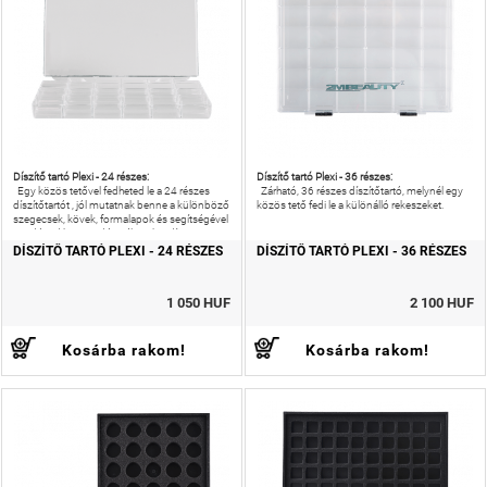
Díszítő tartó Plexi - 24 részes:
Díszítő tartó Plexi - 36 részes:
Egy közös tetővel fedheted le a 24 részes
Zárható, 36 részes díszítőtartó, melynél egy
díszítőtartót , jól mutatnak benne a különböző
közös tető fedi le a különálló rekeszeket.
szegecsek, kövek, formalapok és segítségével
vendéged könnyedén választhat díszt a
DÍSZÍTŐ TARTÓ PLEXI - 24 RÉSZES
DÍSZÍTŐ TARTÓ PLEXI - 36 RÉSZES
1 050 HUF
2 100 HUF
Kosárba rakom!
Kosárba rakom!