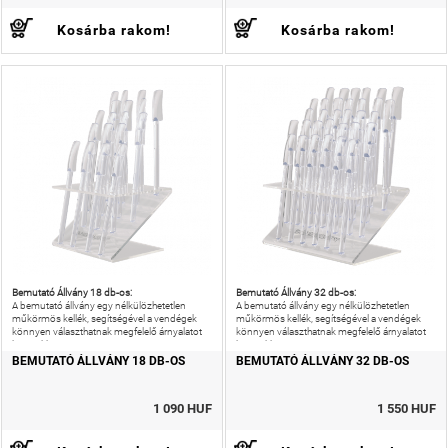
Kosárba rakom!
Kosárba rakom!
Bemutató Állvány 18 db-os:
Bemutató Állvány 32 db-os:
A bemutató állvány egy nélkülözhetetlen
A bemutató állvány egy nélkülözhetetlen
műkörmös kellék, segítségével a vendégek
műkörmös kellék, segítségével a vendégek
könnyen választhatnak megfelelő árnyalatot
könnyen választhatnak megfelelő árnyalatot
körmükhöz.
körmükhöz.
BEMUTATÓ ÁLLVÁNY 18 DB-OS
BEMUTATÓ ÁLLVÁNY 32 DB-OS
1 090 HUF
1 550 HUF