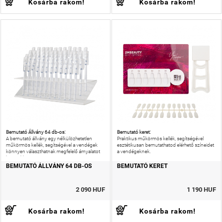
Kosárba rakom!
Kosárba rakom!
Bemutató Állvány 64 db-os:
Bemutató keret:
A bemutató állvány egy nélkülözhetetlen
Praktikus műkörmös kellék, segítségével
műkörmös kellék, segítségével a vendégek
esztétikusan bemutathatod elérhető színeidet
könnyen választhatnak megfelelő árnyalatot
a vendégeknek.
körmükhöz.
BEMUTATÓ ÁLLVÁNY 64 DB-OS
BEMUTATÓ KERET
2 090 HUF
1 190 HUF
Kosárba rakom!
Kosárba rakom!