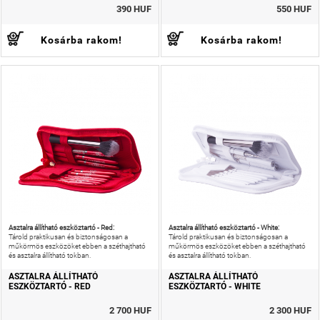
390 HUF
550 HUF
Kosárba rakom!
Kosárba rakom!
Asztalra állítható eszköztartó - Red:
Asztalra állítható eszköztartó - White:
Tárold praktikusan és biztonságosan a
Tárold praktikusan és biztonságosan a
műkörmös eszközöket ebben a széthajtható
műkörmös eszközöket ebben a széthajtható
és asztalra állítható tokban.
és asztalra állítható tokban.
ASZTALRA ÁLLÍTHATÓ
ASZTALRA ÁLLÍTHATÓ
ESZKÖZTARTÓ - RED
ESZKÖZTARTÓ - WHITE
2 700 HUF
2 300 HUF