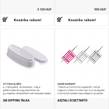
3 100 HUF
950 HUF
Kosárba rakom!
Kosárba rakom!
2m Dipping tálka:
Asztali ecsettartó:
A „mártogatós” rendszerben, még a
Praktikus műkörmös kiegészítő, mellyel
géllakkozásnál is egyszerűbben és
megkönnyíted a mindennapi munkavégzést.
gyorsabban elkészíthető a természetes hatású
Különböző ecsetek használatakor az asztali
köröm.
ecsettartó megakadályozza, hogy elguruljanak
azok az ecsetek, amelyekre éppen
2M DIPPING TÁLKA
ASZTALI ECSETTARTÓ