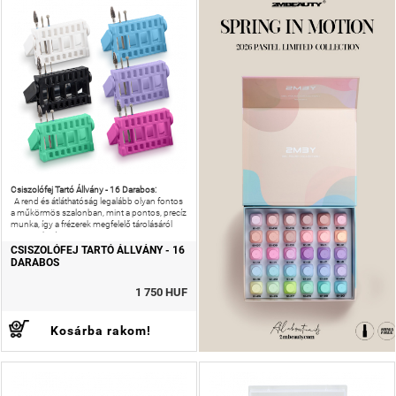
Csiszolófej Tartó Állvány - 16 Darabos:
A rend és átláthatóság legalább olyan fontos
a műkörmös szalonban, mint a pontos, precíz
munka, így a frézerek megfelelő tárolásáról
sem szabad
CSISZOLÓFEJ TARTÓ ÁLLVÁNY - 16
DARABOS
1 750 HUF
Kosárba rakom!