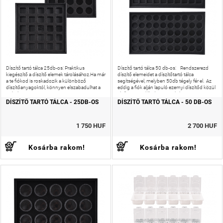
Díszítő tartó tálca 25db-os: Praktikus
Díszítő tartó tálca 50 db-os: Rendszerezd
kiegészítő a díszítő elemek tárolásához.Ha már
díszítő elemeidet a díszítőtartó tálca
a te fiókod is roskadozik a különböző
segítségével, melyben 50db tégely fér el. Az
díszítőanyagoktól, könnyen elszabadulhat a
eddig a fiók alján lapuló ezernyi díszítőd közül
pokol.
elsőre megtalálod azt, amelyiket
DÍSZÍTŐ TARTÓ TÁLCA - 25DB-OS
DÍSZÍTŐ TARTÓ TÁLCA - 50 DB-OS
1 750 HUF
2 700 HUF
Kosárba rakom!
Kosárba rakom!