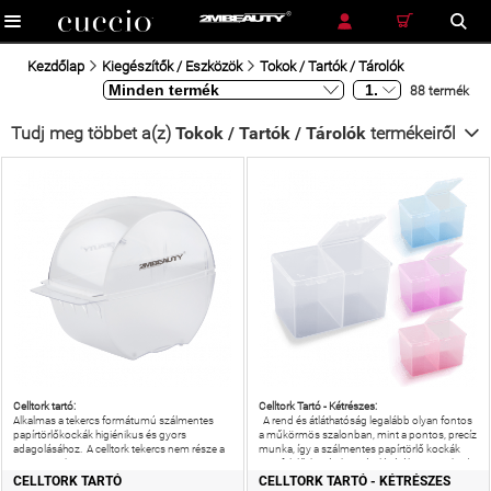
RÉSZLETES KERESÉS
KERESÉS
Kezdőlap
Kiegészítők / Eszközök
Tokok / Tartók / Tárolók
88 termék
Tudj meg többet a(z)
Tokok / Tartók / Tárolók
termékeiről
Celltork tartó:
Celltork Tartó - Kétrészes:
Alkalmas a tekercs formátumú szálmentes
A rend és átláthatóság legalább olyan fontos
papírtörlőkockák higiénikus és gyors
a műkörmös szalonban, mint a pontos, precíz
adagolásához. A celltork tekercs nem része a
munka, így a szálmentes papírtörlő kockák
csomagnak.
megfelelő, higiénikus tárolásáról sem szabad
CELLTORK TARTÓ
CELLTORK TARTÓ - KÉTRÉSZES