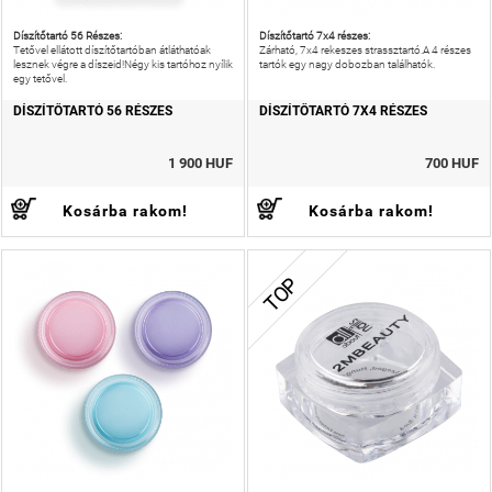
Díszítőtartó 56 Részes:
Díszítőtartó 7x4 részes:
Tetővel ellátott díszítőtartóban átláthatóak
Zárható, 7x4 rekeszes strassztartó.A 4 részes
lesznek végre a díszeid!Négy kis tartóhoz nyílik
tartók egy nagy dobozban találhatók.
egy tetővel.
DÍSZÍTŐTARTÓ 56 RÉSZES
DÍSZÍTŐTARTÓ 7X4 RÉSZES
1 900 HUF
700 HUF
Kosárba rakom!
Kosárba rakom!
TOP