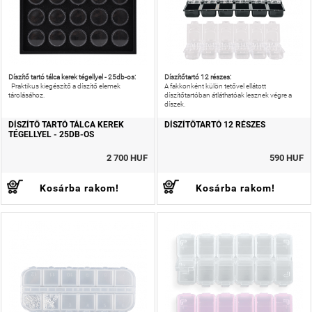
Díszítő tartó tálca kerek tégellyel - 25db-os:
Díszítőtartó 12 részes:
Praktikus kiegészítő a díszítő elemek
A fakkonként külön tetővel ellátott
tárolásához.
díszítőtartóban átláthatóak lesznek végre a
díszek.
DÍSZÍTŐ TARTÓ TÁLCA KEREK
DÍSZÍTŐTARTÓ 12 RÉSZES
TÉGELLYEL - 25DB-OS
2 700 HUF
590 HUF
Kosárba rakom!
Kosárba rakom!