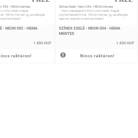
eon 052 - HEMA Mentes:
Színes Zselé - Neon 054 - HEMA Mentes:
nű color zselé, magas
Neon papagájzöld színű color zselé, magas
al. HEMA mentes, így az allergiás
pigmenttartalommal. HEMA mentes, így az allergiás
s csökkentheted!
reakciók esélyét is csökkentheted!
É - NEON 052 - HEMA
SZÍNES ZSELÉ - NEON 054 - HEMA
MENTES
1 450 HUF
1 450 HUF
incs raktáron!
Nincs raktáron!