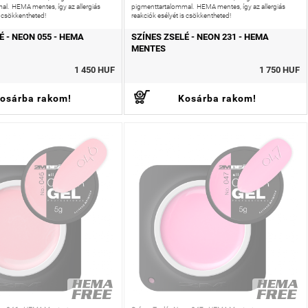
al. HEMA mentes, így az allergiás
pigmenttartalommal. HEMA mentes, így az allergiás
s csökkentheted!
reakciók esélyét is csökkentheted!
É - NEON 055 - HEMA
SZÍNES ZSELÉ - NEON 231 - HEMA
MENTES
1 450 HUF
1 750 HUF
osárba rakom!
Kosárba rakom!