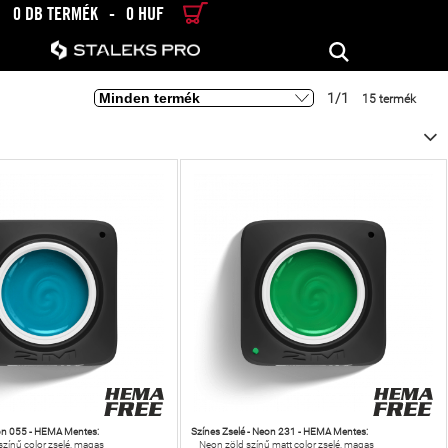
0 DB TERMÉK
-
0 HUF
RÉSZLETES KERESÉS
KERESÉS
1/1
15 termék
eon 055 - HEMA Mentes:
Színes Zselé - Neon 231 - HEMA Mentes:
zínű color zselé, magas
Neon zöld színű matt color zselé, magas