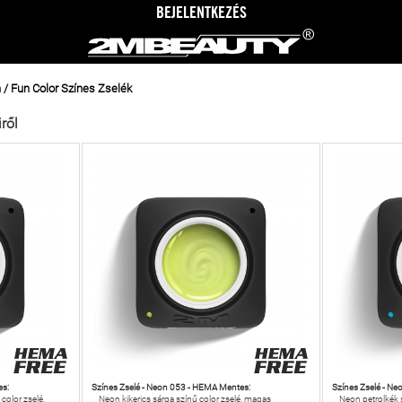
BEJELENTKEZÉS
/ Fun Color Színes Zselék
ről
es:
Színes Zselé - Neon 053 - HEMA Mentes:
Színes Zselé - N
olor zselé,
Neon kikerics sárga színű color zselé, magas
Neon petrolkék s