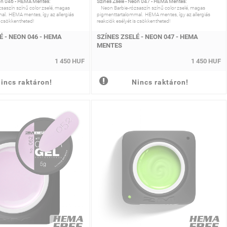
eon 046 - HEMA Mentes:
Színes Zselé - Neon 047 - HEMA Mentes:
aszín színű color zselé, magas
Neon Barbie-rózsaszín színű color zselé, magas
al. HEMA mentes, így az allergiás
pigmenttartalommal. HEMA mentes, így az allergiás
s csökkentheted!
reakciók esélyét is csökkentheted!
É - NEON 046 - HEMA
SZÍNES ZSELÉ - NEON 047 - HEMA
MENTES
1 450 HUF
1 450 HUF
incs raktáron!
Nincs raktáron!