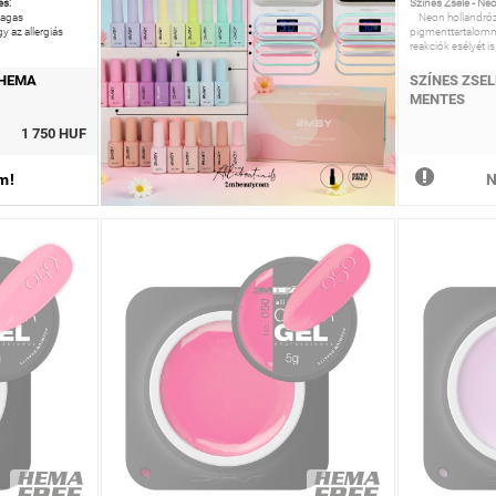
es:
Színes Zselé - N
magas
Neon hollandrózs
 az allergiás
pigmenttartalomm
reakciók esélyét i
 HEMA
SZÍNES ZSEL
MENTES
1 750 HUF
m!
N