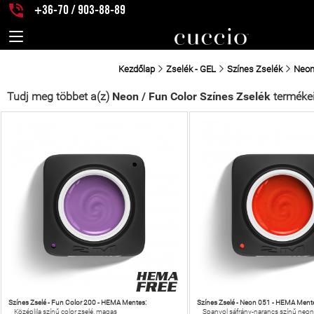
+36-70 / 903-88-89
Kezdőlap
Zselék - GEL
Színes Zselék
Neon 
Tudj meg többet a(z)
Neon / Fun Color Színes Zselék
termékei
Színes Zselé - Fun Color 200 - HEMA Mentes:
Színes Zselé - Neon 051 - HEMA Ment
Középlila színű color zselé, magas
Spanyol sáfrány-narancs színű neon c