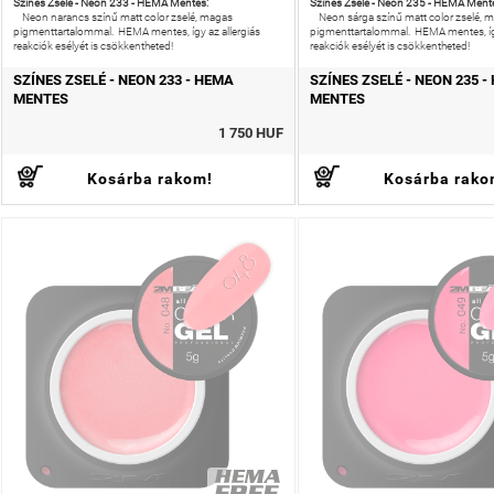
Színes Zselé - Neon 233 - HEMA Mentes:
Színes Zselé - Neon 235 - HEMA Ment
Neon narancs színű matt color zselé, magas
Neon sárga színű matt color zselé, 
pigmenttartalommal. HEMA mentes, így az allergiás
pigmenttartalommal. HEMA mentes, így
reakciók esélyét is csökkentheted!
reakciók esélyét is csökkentheted!
SZÍNES ZSELÉ - NEON 233 - HEMA
SZÍNES ZSELÉ - NEON 235 -
MENTES
MENTES
1 750 HUF
Kosárba rakom!
Kosárba rako