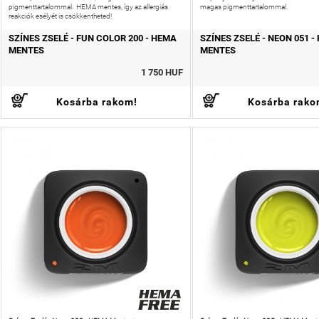
pigmenttartalommal. HEMA mentes, így az allergiás
magas pigmenttartalommal.
reakciók esélyét is csökkentheted!
SZÍNES ZSELÉ - FUN COLOR 200 - HEMA
SZÍNES ZSELÉ - NEON 051 -
MENTES
MENTES
1 750 HUF
Kosárba rakom!
Kosárba rako