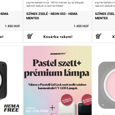
pigmenttartalommal. HEMA mentes, így az allergiás
pigmenttartalomm
reakciók esélyét is csökkentheted!
reakciók esélyét i
 HEMA
SZÍNES ZSELÉ - NEON 053 - HEMA
SZÍNES ZSEL
MENTES
MENTES
1 450 HUF
1 450 HUF
m!
Kosárba rakom!
K