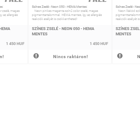
es:
Színes Zselé - Neon 050 - HEMA Mentes:
Színes Zselé - N
r zselé, magas
Neon pinkes magenta színű color zselé, magas
Neon lilaköd szí
 az allergiás
pigmenttartalommal. HEMA mentes, így az allergiás
pigmenttartalomm
reakciók esélyét is csökkentheted!
reakciók esélyét i
 HEMA
SZÍNES ZSELÉ - NEON 050 - HEMA
SZÍNES ZSEL
MENTES
MENTES
1 450 HUF
1 450 HUF
n!
Nincs raktáron!
N