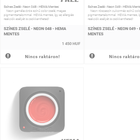
Színes Zselé - Neon 048 - HEMA Mentes:
Színes Zselé - Neon 049 - HEMA Ment
Neon garnélavörös színű color zselé, magas
Neon rószaszín cukormáz színű colo
pigmenttartalommal. HEMA mentes, így az allergiás
pigmenttartalommal. HEMA mentes, így
reakciók esélyét is csökkentheted!
reakciók esélyét is csökkentheted!
SZÍNES ZSELÉ - NEON 048 - HEMA
SZÍNES ZSELÉ - NEON 049 -
MENTES
MENTES
1 450 HUF
Nincs raktáron!
Nincs raktáro