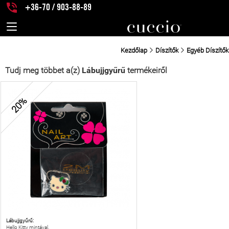
+36-70 / 903-88-89
Kezdőlap
Díszítők
Egyéb Díszítők
Tudj meg többet a(z)
Lábujjgyűrű
termékeiről
20%
Lábujjgyűrű:
Hello Kitty mintával.