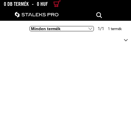
0 DB TERMÉK
-
0 HUF
RÉSZLETES KERESÉS
KERESÉS
1/1
1 termék