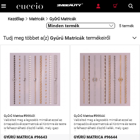
RÉSZLETES KERESÉS
KERESÉS
Kezdőlap
Matricák
Gyűrű Matricák
5 termék
Tudj meg többet a(z)
Gyűrű Matricák
termékeiről
Gyűrű Matrica #96643:
Gyűrű Matrica #96644:
Valósítsd meg a legszebb mintákat ezzel az
Valósítsd meg a legszebb mintákat ezzel az
öntapadós ékszermatricával.Körömre és testre
öntapadós ékszermatricával.Körömre és testre
is felhasználható díszítő kellék, mely igazi
is felhasználható díszítő kellék, mely igazi
ékszer hatással csillog.
ékszer hatással csillog.
GYŰRŰ MATRICA #96643
GYŰRŰ MATRICA #96644