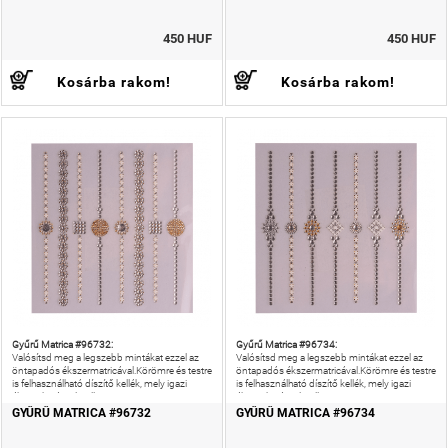
450 HUF
450 HUF
Kosárba rakom!
Kosárba rakom!
Gyűrű Matrica #96732:
Gyűrű Matrica #96734:
Valósítsd meg a legszebb mintákat ezzel az
Valósítsd meg a legszebb mintákat ezzel az
öntapadós ékszermatricával.Körömre és testre
öntapadós ékszermatricával.Körömre és testre
is felhasználható díszítő kellék, mely igazi
is felhasználható díszítő kellék, mely igazi
ékszer hatással csillog.
ékszer hatással csillog.
GYŰRŰ MATRICA #96732
GYŰRŰ MATRICA #96734