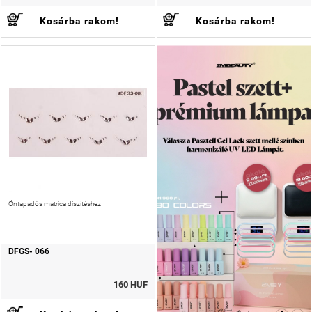
Kosárba rakom!
Kosárba rakom!
Öntapadós matrica díszítéshez
DFGS- 066
160 HUF