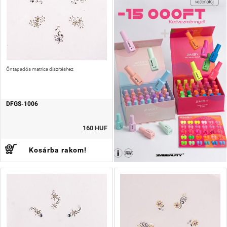
Öntapadós matrica díszítéshez
DFGS-1006
160 HUF
Kosárba rakom!