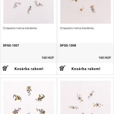
Öntapadós matrica díszítéshez
Öntapadós matrica díszítéshez
DFGS-1007
DFGS-1008
160 HUF
160 HUF
Kosárba rakom!
Kosárba rakom!