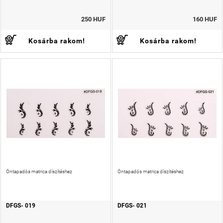
250 HUF
160 HUF
Kosárba rakom!
Kosárba rakom!
Öntapadós matrica díszítéshez
Öntapadós matrica díszítéshez
DFGS- 019
DFGS- 021