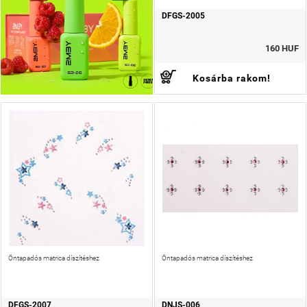
DFGS-2005
160 HUF
Kosárba rakom!
Öntapadós matrica díszítéshez
Öntapadós matrica díszítéshez
DFGS-2007
DNJS-006