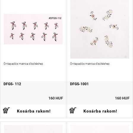
Öntapadós matrica díszítéshez
Öntapadós matrica díszítéshez
DFGS- 112
DFGS-1001
160 HUF
160 HUF
Kosárba rakom!
Kosárba rakom!