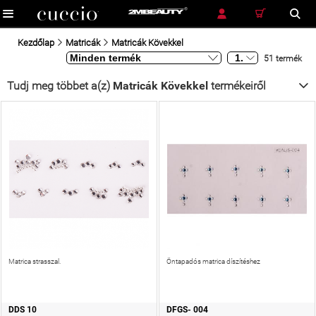
RÉSZLETES KERESÉS
KERESÉS
Kezdőlap
Matricák
Matricák Kövekkel
51 termék
Tudj meg többet a(z)
Matricák Kövekkel
termékeiről
Matrica strasszal.
Öntapadós matrica díszítéshez
DDS 10
DFGS- 004