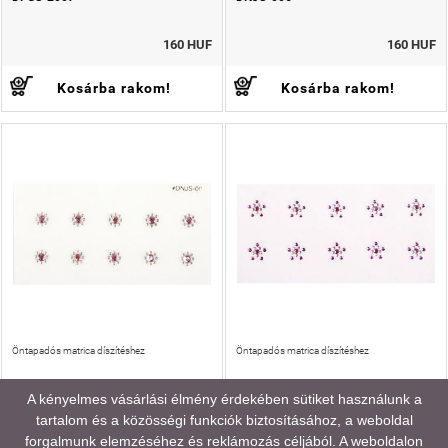
160 HUF
160 HUF
Kosárba rakom!
Kosárba rakom!
Öntapadós matrica díszítéshez
Öntapadós matrica díszítéshez
A kényelmes vásárlási élmény érdekében sütiket használunk a
tartalom és a közösségi funkciók biztosításához, a weboldal
DNJS-009
DNJS-012
forgalmunk elemzéséhez és reklámozás céljából. A weboldalon