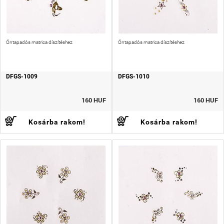
Öntapadós matrica díszítéshez
Öntapadós matrica díszítéshez
DFGS-1009
DFGS-1010
160 HUF
160 HUF
Kosárba rakom!
Kosárba rakom!