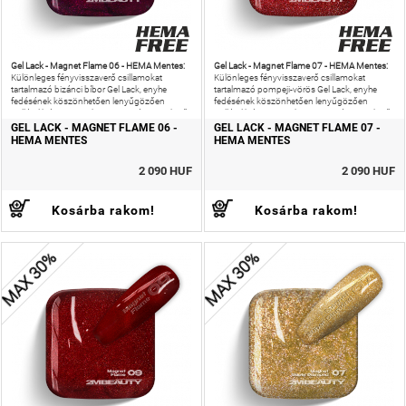
Gel Lack - Magnet Flame 06 - HEMA Mentes:
Gel Lack - Magnet Flame 07 - HEMA Mentes:
Különleges fényvisszaverő csillamokat
Különleges fényvisszaverő csillamokat
tartalmazó bizánci bíbor Gel Lack, enyhe
tartalmazó pompeji-vörös Gel Lack, enyhe
fedésének köszönhetően lenyűgözően
fedésének köszönhetően lenyűgözően
csillámlik és nagyon könnyen mágnesezhető.
csillámlik és nagyon könnyen mágnesezhető.
GEL LACK - MAGNET FLAME 06 -
GEL LACK - MAGNET FLAME 07 -
HEMA MENTES
HEMA MENTES
2 090 HUF
2 090 HUF
Kosárba rakom!
Kosárba rakom!
MAX 30%
MAX 30%