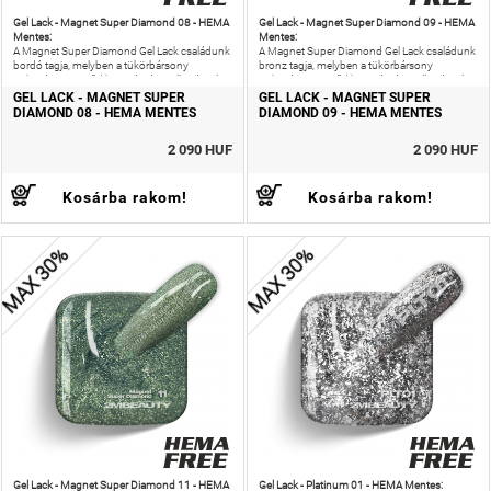
Gel Lack - Magnet Super Diamond 08 - HEMA
Gel Lack - Magnet Super Diamond 09 - HEMA
Mentes:
Mentes:
A Magnet Super Diamond Gel Lack családunk
A Magnet Super Diamond Gel Lack családunk
bordó tagja, melyben a tükörbársony
bronz tagja, melyben a tükörbársony
puhasága ötvöződik a gyémántcsillogással.
puhasága ötvöződik a gyémántcsillogással.
GEL LACK - MAGNET SUPER
GEL LACK - MAGNET SUPER
DIAMOND 08 - HEMA MENTES
DIAMOND 09 - HEMA MENTES
2 090 HUF
2 090 HUF
Kosárba rakom!
Kosárba rakom!
MAX 30%
MAX 30%
Gel Lack - Magnet Super Diamond 11 - HEMA
Gel Lack - Platinum 01 - HEMA Mentes: