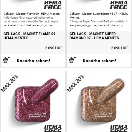
Gel Lack - Magnet Flame 09 - HEMA Mentes:
Gel Lack - Magnet Super Diamond 07 - HEMA
Mentes:
Különleges fényvisszaverő csillamokat
tartalmazó borostyánvörös Gel Lack, enyhe
A Magnet Super Diamond Gel Lack családunk
fedésének köszönhetően lenyűgözően
aranysárga tagja, melyben a tükörbársony
csillámlik és nagyon könnyen mágnesezhető.
puhasága ötvöződik a gyémántcsillogással.
GEL LACK - MAGNET FLAME 09 -
GEL LACK - MAGNET SUPER
HEMA MENTES
DIAMOND 07 - HEMA MENTES
2 090 HUF
2 090 HUF
Kosárba rakom!
Kosárba rakom!
MAX 30%
MAX 30%