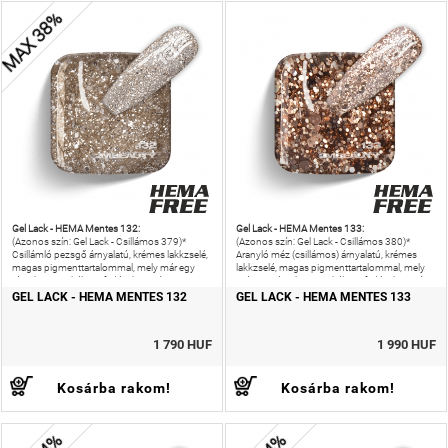
MAX 38%
Gel Lack - HEMA Mentes 132:
Gel Lack - HEMA Mentes 133:
(Azonos szín: Gel Lack - Csillámos 379)*
(Azonos szín: Gel Lack - Csillámos 380)*
Csillámló pezsgő árnyalatú, krémes lakkzselé,
Aranyló méz (csillámos) árnyalatú, krémes
magas pigmenttartalommal, mely már egy
lakkzselé, magas pigmenttartalommal, mely
rétegben is tökéletes fedést biztosít.
már egy rétegben is tökéletes fedést biztosít.
GEL LACK - HEMA MENTES 132
GEL LACK - HEMA MENTES 133
1 790 HUF
1 990 HUF
Kosárba rakom!
Kosárba rakom!