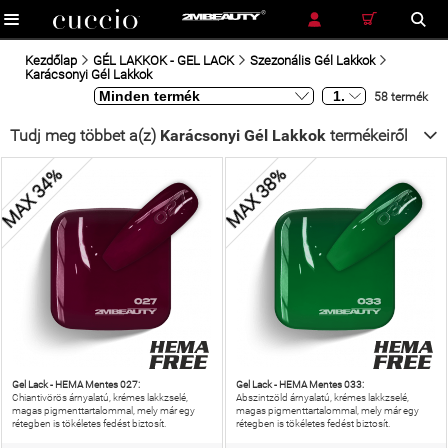
RÉSZLETES KERESÉS
KERESÉS
Kezdőlap
GÉL LAKKOK - GEL LACK
Szezonális Gél Lakkok
Karácsonyi Gél Lakkok
58 termék
Tudj meg többet a(z)
Karácsonyi Gél Lakkok
termékeiről
MAX 34%
MAX 38%
Gel Lack - HEMA Mentes 027:
Gel Lack - HEMA Mentes 033:
Chiantivörös árnyalatú, krémes lakkzselé,
Abszintzöld árnyalatú, krémes lakkzselé,
magas pigmenttartalommal, mely már egy
magas pigmenttartalommal, mely már egy
rétegben is tökéletes fedést biztosít.
rétegben is tökéletes fedést biztosít.