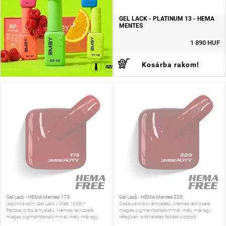
GEL LACK - PLATINUM 13 - HEMA
MENTES
1 890 HUF
Kosárba rakom!
Gel Lack - HEMA Mentes 173:
Gel Lack - HEMA Mentes 229:
(Azonos szín: Gel Lack - Matt 1039)*
Cassius-bíbor árnyalatú, krémes lakkzselé,
Perzsavörös árnyalatú, krémes lakkzselé,
magas pigmenttartalommal, mely már egy
magas pigmenttartalommal, mely már egy
rétegben is tökéletes fedést biztosít.
rétegben is tökéletes fedést biztosít.