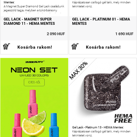
Mentes:
Káprázatosan csillogó gél lakk, mely minden
A Magnet Super Diamond Gel Lack családunk
tekintetet vonz.
jegeszöld tagja, melyben a tükörbársony
puhasága ötvöződik a gyémántcsillogással.
GEL LACK - MAGNET SUPER
GEL LACK - PLATINUM 01 - HEMA
DIAMOND 11 - HEMA MENTES
MENTES
2 090 HUF
1 690 HUF
Kosárba rakom!
Kosárba rakom!
MAX 30%
Gel Lack - Platinum 13 - HEMA Mentes:
Káprázatosan csillogó gél lakk, mely minden
tekintetet vonz.