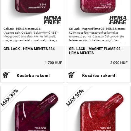
Gel Lack - HEMA Mentes 334:
Gel Lack - Magnet Flame 02 - HEMA Mentes:
(Azonos szín: Gel Lack - Selyemfényű 488)*
Különleges fényvisszaverő csillamokat
Meggybordó árnyalatú, krémes lakkzselé,
tartalmazó puncs rózsaszín Gel Lack, enyhe
magas pigmenttartalommal, mely már egy
fedésének köszönhetően lenyűgözően
rétegben is tökéletes fedést biztosít.
csillámlik és nagyon könnyen mágnesezhető.
GEL LACK - HEMA MENTES 334
GEL LACK - MAGNET FLAME 02 -
HEMA MENTES
1 700 HUF
2 090 HUF
Kosárba rakom!
Kosárba rakom!
MAX 30%
MAX 30%