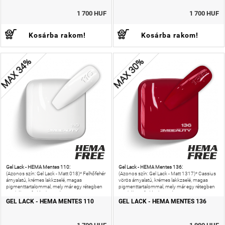
1 700 HUF
1 700 HUF
Kosárba rakom!
Kosárba rakom!
MAX 34%
MAX 30%
Gel Lack - HEMA Mentes 110:
Gel Lack - HEMA Mentes 136:
(Azonos szín: Gel Lack - Matt 018)* Felhőfehér
(Azonos szín: Gel Lack - Matt 1317)* Cassius
árnyalatú, krémes lakkzselé, magas
vörös árnyalatú, krémes lakkzselé, magas
pigmenttartalommal, mely már egy rétegben
pigmenttartalommal, mely már egy rétegben
is tökéletes fedést biztosít.
is tökéletes fedést biztosít.
GEL LACK - HEMA MENTES 110
GEL LACK - HEMA MENTES 136