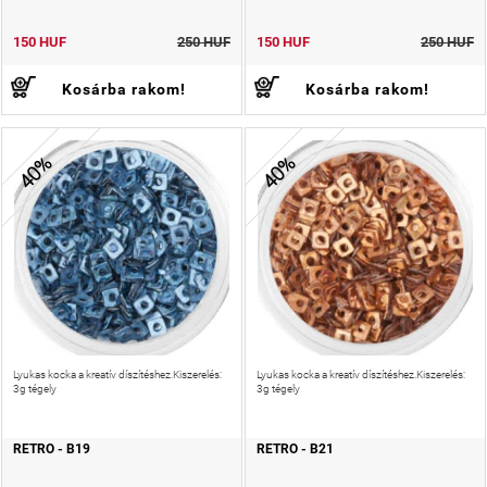
150 HUF
250 HUF
150 HUF
250 HUF
Kosárba rakom!
Kosárba rakom!
40%
40%
Lyukas kocka a kreatív díszítéshez.Kiszerelés:
Lyukas kocka a kreatív díszítéshez.Kiszerelés:
3g tégely
3g tégely
RETRO - B19
RETRO - B21