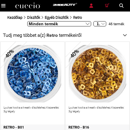
RÉSZLETES KERESÉS
KERESÉS
Kezdőlap
Díszítők
Egyéb Díszítők
Retro
46 termék
Tudj meg többet a(z)
Retro
termékeiről
40%
40%
Lyukas kocka a kreatív díszítéshez.Kiszerelés:
Lyukas kocka a kreatív díszítéshez.Kiszerelés:
3g tégely
3g tégely
RETRO - B01
RETRO - B16