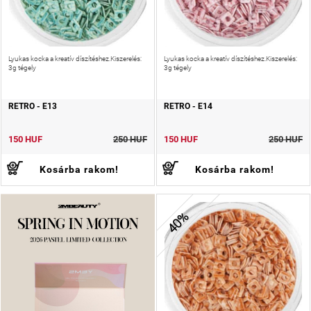
Lyukas kocka a kreatív díszítéshez.Kiszerelés:
Lyukas kocka a kreatív díszítéshez.Kiszerelés:
3g tégely
3g tégely
RETRO - E13
RETRO - E14
150 HUF
250 HUF
150 HUF
250 HUF
Kosárba rakom!
Kosárba rakom!
40%