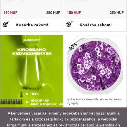
150 HUF
250 HUF
150 HUF
250 HUF
Kosárba rakom!
Kosárba rakom!
40%
Lyukas kocka a kreatív díszítéshez.Kiszerelés:
3g tégely
A kényelmes vásárlási élmény érdekében sütiket használunk a
tartalom és a közösségi funkciók biztosításához, a weboldal
RETRO - S253
forgalmunk elemzéséhez és reklámozás céljából. A weboldalon