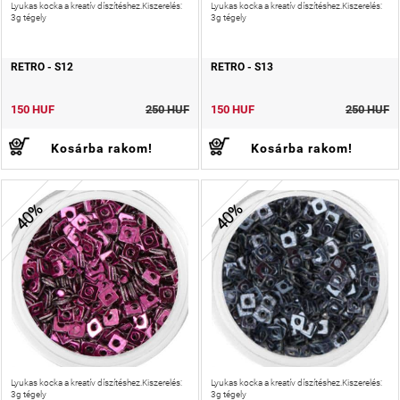
Lyukas kocka a kreatív díszítéshez.Kiszerelés:
Lyukas kocka a kreatív díszítéshez.Kiszerelés:
3g tégely
3g tégely
RETRO - S12
RETRO - S13
150 HUF
250 HUF
150 HUF
250 HUF
Kosárba rakom!
Kosárba rakom!
40%
40%
Lyukas kocka a kreatív díszítéshez.Kiszerelés:
Lyukas kocka a kreatív díszítéshez.Kiszerelés:
3g tégely
3g tégely