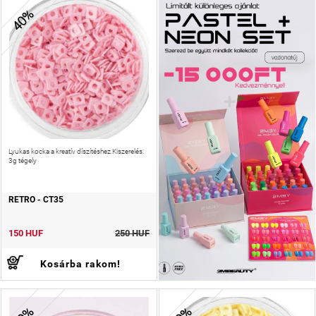
40%
Lyukas kocka a kreatív díszítéshez.Kiszerelés:
3g tégely
RETRO - CT35
150 HUF
250 HUF
Kosárba rakom!