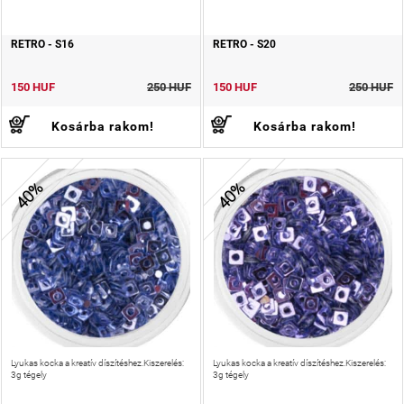
RETRO - S16
RETRO - S20
150 HUF
250 HUF
150 HUF
250 HUF
Kosárba rakom!
Kosárba rakom!
40%
40%
Lyukas kocka a kreatív díszítéshez.Kiszerelés:
Lyukas kocka a kreatív díszítéshez.Kiszerelés:
3g tégely
3g tégely