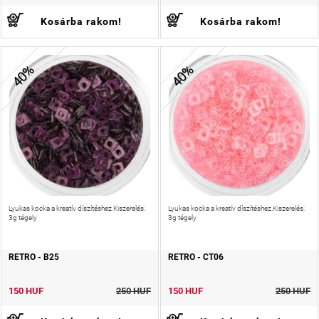
Kosárba rakom!
Kosárba rakom!
40%
40%
Lyukas kocka a kreatív díszítéshez.Kiszerelés:
Lyukas kocka a kreatív díszítéshez.Kiszerelés:
3g tégely
3g tégely
RETRO - B25
RETRO - CT06
150 HUF
250 HUF
150 HUF
250 HUF