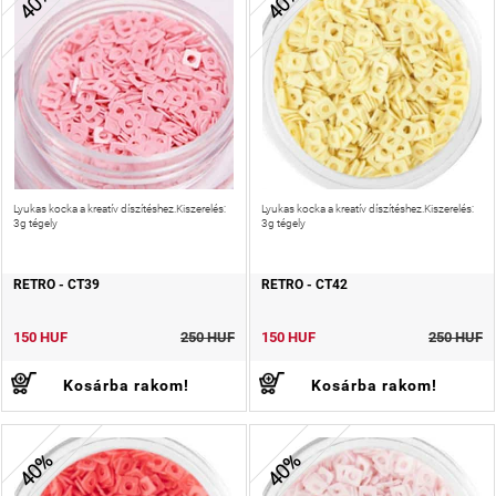
40%
40%
Lyukas kocka a kreatív díszítéshez.Kiszerelés:
Lyukas kocka a kreatív díszítéshez.Kiszerelés:
3g tégely
3g tégely
RETRO - CT39
RETRO - CT42
150 HUF
250 HUF
150 HUF
250 HUF
Kosárba rakom!
Kosárba rakom!
40%
40%