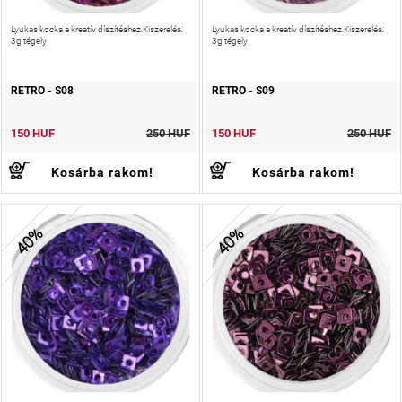
Lyukas kocka a kreatív díszítéshez.Kiszerelés:
Lyukas kocka a kreatív díszítéshez.Kiszerelés:
3g tégely
3g tégely
RETRO - S08
RETRO - S09
150 HUF
250 HUF
150 HUF
250 HUF
Kosárba rakom!
Kosárba rakom!
40%
40%