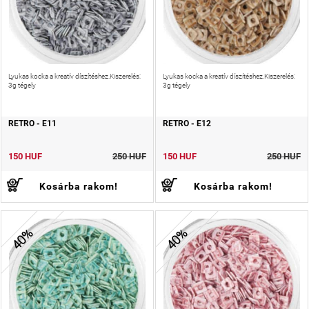
Lyukas kocka a kreatív díszítéshez.Kiszerelés:
Lyukas kocka a kreatív díszítéshez.Kiszerelés:
3g tégely
3g tégely
RETRO - E11
RETRO - E12
150 HUF
250 HUF
150 HUF
250 HUF
Kosárba rakom!
Kosárba rakom!
40%
40%