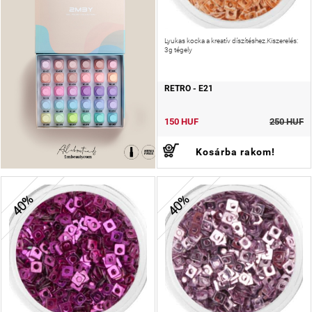
Lyukas kocka a kreatív díszítéshez.Kiszerelés:
3g tégely
RETRO - E21
150 HUF
250 HUF
Kosárba rakom!
40%
40%