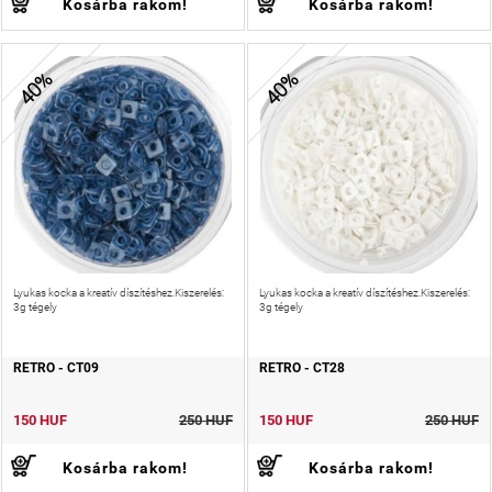
Kosárba rakom!
Kosárba rakom!
40%
40%
Lyukas kocka a kreatív díszítéshez.Kiszerelés:
Lyukas kocka a kreatív díszítéshez.Kiszerelés:
3g tégely
3g tégely
RETRO - CT09
RETRO - CT28
150 HUF
250 HUF
150 HUF
250 HUF
Kosárba rakom!
Kosárba rakom!