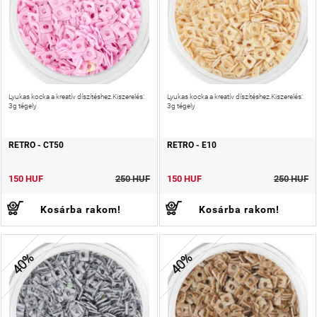
Lyukas kocka a kreatív díszítéshez.Kiszerelés:
Lyukas kocka a kreatív díszítéshez.Kiszerelés:
3g tégely
3g tégely
RETRO - CT50
RETRO - E10
150 HUF
250 HUF
150 HUF
250 HUF
Kosárba rakom!
Kosárba rakom!
40%
40%