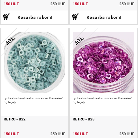
150 HUF
250 HUF
150 HUF
250 HUF
Kosárba rakom!
Kosárba rakom!
40%
40%
Lyukas kocka a kreatív díszítéshez.Kiszerelés:
Lyukas kocka a kreatív díszítéshez.Kiszerelés:
3g tégely
3g tégely
RETRO - B22
RETRO - B23
150 HUF
250 HUF
150 HUF
250 HUF