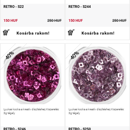
RETRO - S22
RETRO - S244
150 HUF
250 HUF
150 HUF
250 HUF
Kosárba rakom!
Kosárba rakom!
40%
40%
Lyukas kocka a kreatív díszítéshez.Kiszerelés:
Lyukas kocka a kreatív díszítéshez.Kiszerelés:
3g tégely
3g tégely
RETRO - S246
RETRO - S250