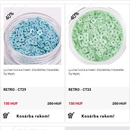
40%
40%
Lyukas kocka a kreatív díszítéshez.Kiszerelés:
Lyukas kocka a kreatív díszítéshez.Kiszerelés:
3g tégely
3g tégely
RETRO - CT29
RETRO - CT33
150 HUF
250 HUF
150 HUF
250 HUF
Kosárba rakom!
Kosárba rakom!