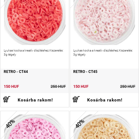
Lyukas kocka a kreatív díszítéshez.Kiszerelés:
Lyukas kocka a kreatív díszítéshez.Kiszerelés:
3g tégely
3g tégely
RETRO - CT44
RETRO - CT45
150 HUF
250 HUF
150 HUF
250 HUF
Kosárba rakom!
Kosárba rakom!
40%
40%