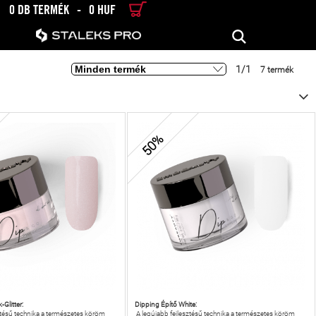
0 DB TERMÉK
-
0 HUF
RÉSZLETES KERESÉS
KERESÉS
1/1
7 termék
50%
-Glitter:
Dipping Építő White:
ztésű technika a természetes köröm
A legújabb fejlesztésű technika a természetes köröm