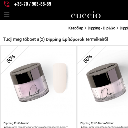
+36-70 / 903-88-89
Kezdőlap
Dipping - Dip&Go
Dipp
Tudj meg többet a(z)
Dipping Építőporok
termékeiről
50%
50%
Dipping Építő Nude:
Dipping Építő Nude-Glitter:
A legújabb fejlesztésű technika a természetes köröm
A legújabb fejlesztésű technika a ter