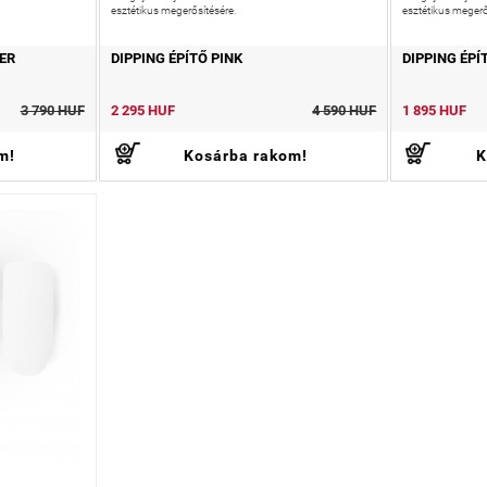
esztétikus megerősítésére.
esztétikus megerő
ER
DIPPING ÉPÍTŐ PINK
DIPPING ÉPÍ
3 790 HUF
2 295 HUF
4 590 HUF
1 895 HUF
m!
Kosárba rakom!
K