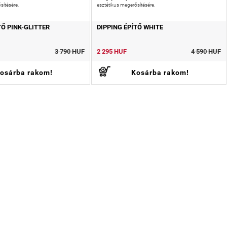
sítésére.
esztétikus megerősítésére.
TŐ PINK-GLITTER
DIPPING ÉPÍTŐ WHITE
3 790 HUF
2 295 HUF
4 590 HUF
osárba rakom!
Kosárba rakom!