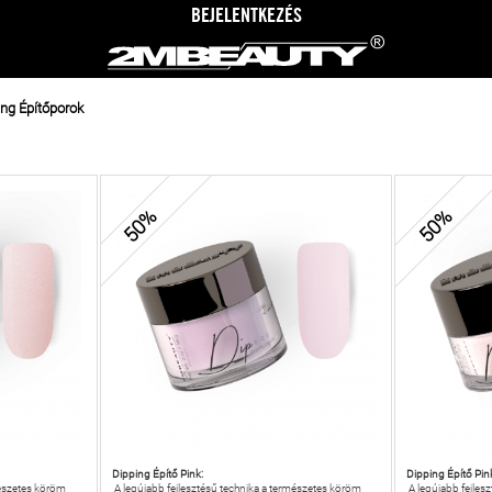
BEJELENTKEZÉS
ing Építőporok
50%
50%
Dipping Építő Pink:
Dipping Építő Pink
mészetes köröm
A legújabb fejlesztésű technika a természetes köröm
A legújabb fejles