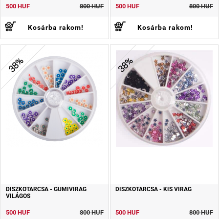
500 HUF
800 HUF
500 HUF
800 HUF
Kosárba rakom!
Kosárba rakom!
38%
38%
DÍSZKŐTÁRCSA - GUMIVIRÁG
DÍSZKŐTÁRCSA - KIS VIRÁG
VILÁGOS
500 HUF
800 HUF
500 HUF
800 HUF