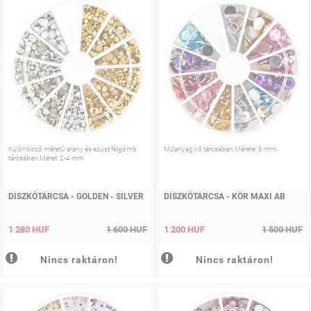
Különböző méretű arany és ezüst félgömb
Műanyag kő tárcsában.Mérete: 6 mm
tárcsában.Méret: 2-4 mm
DÍSZKŐTÁRCSA - GOLDEN - SILVER
DÍSZKŐTÁRCSA - KÖR MAXI AB
1 280 HUF
1 600 HUF
1 200 HUF
1 500 HUF
Nincs raktáron!
Nincs raktáron!