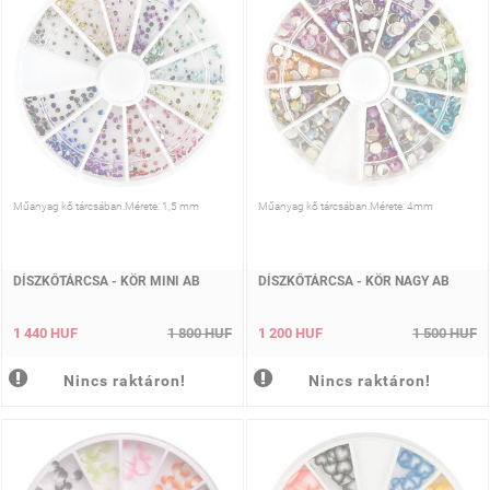
Műanyag kő tárcsában.Mérete: 1,5 mm
Műanyag kő tárcsában.Mérete: 4mm
DÍSZKŐTÁRCSA - KÖR MINI AB
DÍSZKŐTÁRCSA - KÖR NAGY AB
1 440 HUF
1 800 HUF
1 200 HUF
1 500 HUF
Nincs raktáron!
Nincs raktáron!