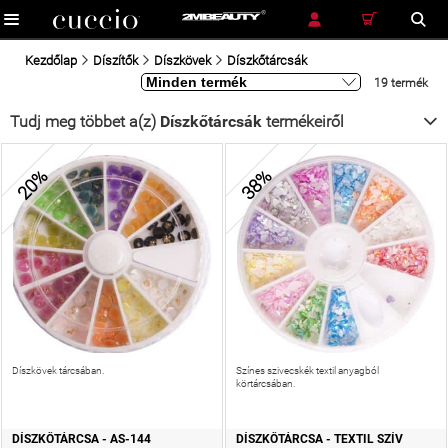
RÉSZLETES KERESÉS
KERESÉS
Kezdőlap
Díszítők
Díszkövek
Díszkőtárcsák
19 termék
Tudj meg többet a(z)
Díszkőtárcsák
termékeiről
20%
38%
Díszkövek tárcsában.
Színes szivecskék textil anyagból
körtárcsában.
DÍSZKŐTÁRCSA - AS-144
DÍSZKŐTÁRCSA - TEXTIL SZÍV