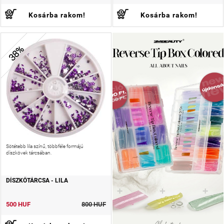
Kosárba rakom!
Kosárba rakom!
38%
Sötétebb lila színű, többféle formájú
díszkövek tárcsában.
DÍSZKŐTÁRCSA - LILA
500 HUF
800 HUF