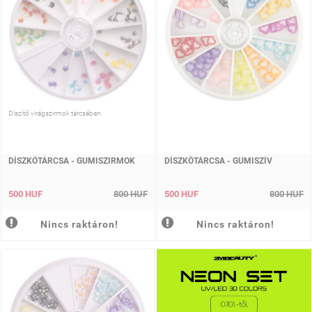
Díszítő virágszirmok tárcsában.
DÍSZKŐTÁRCSA - GUMISZIRMOK
DÍSZKŐTÁRCSA - GUMISZÍV
500 HUF
800 HUF
500 HUF
800 HUF
Nincs raktáron!
Nincs raktáron!