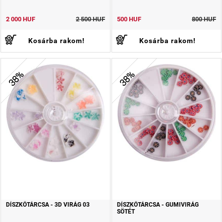
2 000 HUF
2 500 HUF
500 HUF
800 HUF
Kosárba rakom!
Kosárba rakom!
38%
38%
DÍSZKŐTÁRCSA - 3D VIRÁG 03
DÍSZKŐTÁRCSA - GUMIVIRÁG
SÖTÉT