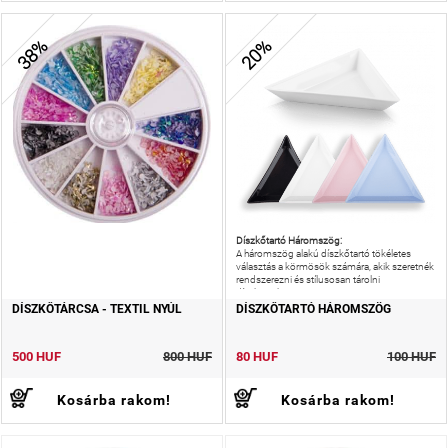
38%
20%
Díszkőtartó Háromszög:
A háromszög alakú díszkőtartó tökéletes
választás a körmösök számára, akik szeretnék
rendszerezni és stílusosan tárolni
díszköveiket.
DÍSZKŐTÁRCSA - TEXTIL NYÚL
DÍSZKŐTARTÓ HÁROMSZÖG
500 HUF
800 HUF
80 HUF
100 HUF
Kosárba rakom!
Kosárba rakom!