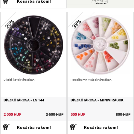
Kosárba rakom!
20%
38%
Díszítő kövek tárcsában.
Porcelán minivirágok tárcsában.
DÍSZKŐTÁRCSA - LS 144
DÍSZKŐTÁRCSA - MINIVIRÁGOK
2 000 HUF
2 500 HUF
500 HUF
800 HUF
Kosárba rakom!
Kosárba rakom!