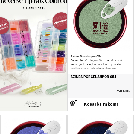
Színes Porcelánpor 054:
Selyemfényű világoszöld.Intenzív színű
vékonyabb rétegben is jól fedő porcelán
por.Díszítéshez is kiválóan alkalmas.
SZÍNES PORCELÁNPOR 054
750 HUF
Kosárba rakom!