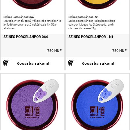
Színes Porcelánpor 064:
Színes porcelánpor - N1:
Marsala.Intenzív színű vékonyabb rétegben is
Színes porcelánpor, különleges sárga
jól fedő porcelán por.Díszítéshez is kiválóan
színben.Magas fedőképesség, profi
alkalmas.
díszítés.Kiszerelés: 5g
SZÍNES PORCELÁNPOR 064
SZÍNES PORCELÁNPOR - N1
750 HUF
750 HUF
Kosárba rakom!
Kosárba rakom!