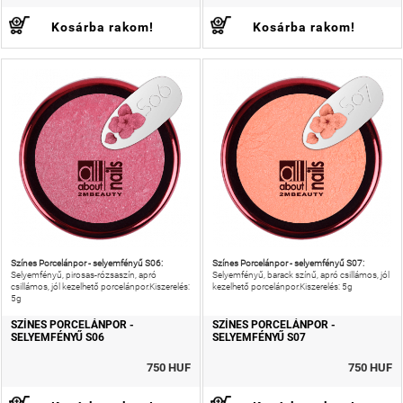
Kosárba rakom!
Kosárba rakom!
Színes Porcelánpor - selyemfényű S06:
Színes Porcelánpor - selyemfényű S07:
Selyemfényű, pirosas-rózsaszín, apró
Selyemfényű, barack színű, apró csillámos, jól
csillámos, jól kezelhető porcelánpor.Kiszerelés:
kezelhető porcelánpor.Kiszerelés: 5g
5g
SZÍNES PORCELÁNPOR -
SZÍNES PORCELÁNPOR -
SELYEMFÉNYŰ S06
SELYEMFÉNYŰ S07
750 HUF
750 HUF