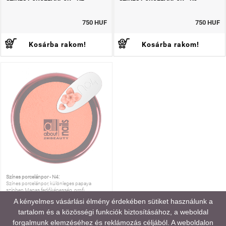
750 HUF
750 HUF
Kosárba rakom!
Kosárba rakom!
Színes porcelánpor - N4:
Színes porcelánpor, különleges papaya
színben.Magas fedőképesség, profi
díszítés.Kiszerelés: 5g
A kényelmes vásárlási élmény érdekében sütiket használunk a
tartalom és a közösségi funkciók biztosításához, a weboldal
SZÍNES PORCELÁNPOR - N4
forgalmunk elemzéséhez és reklámozás céljából. A weboldalon