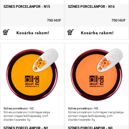
SZÍNES PORCELÁNPOR - N15
SZÍNES PORCELÁNPOR - N16
750 HUF
750 HUF
Kosárba rakom!
Kosárba rakom!
Színes porcelánpor - N2:
Színes porcelánpor - N3:
Színes porcelánpor, különleges sárga
Színes porcelánpor, különleges mangósárga
színben.Magas fedőképesség, profi
színben.Magas fedőképesség, profi
díszítés.Kiszerelés: 5g
díszítés.Kiszerelés: 5g
SZÍNES PORCELÁNPOR - N2
SZÍNES PORCELÁNPOR - N3