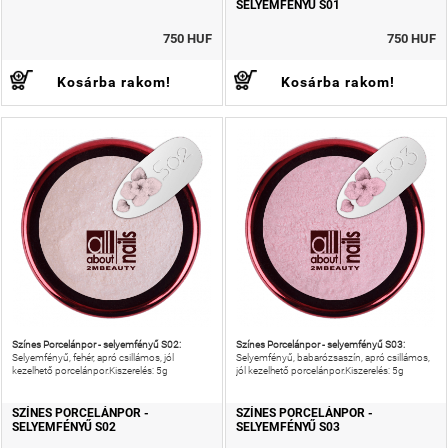
SELYEMFÉNYŰ S01
750 HUF
750 HUF
Kosárba rakom!
Kosárba rakom!
Színes Porcelánpor - selyemfényű S02:
Színes Porcelánpor - selyemfényű S03:
Selyemfényű, fehér, apró csillámos, jól
Selyemfényű, babarózsaszín, apró csillámos,
kezelhető porcelánpor.Kiszerelés: 5g
jól kezelhető porcelánpor.Kiszerelés: 5g
SZÍNES PORCELÁNPOR -
SZÍNES PORCELÁNPOR -
SELYEMFÉNYŰ S02
SELYEMFÉNYŰ S03