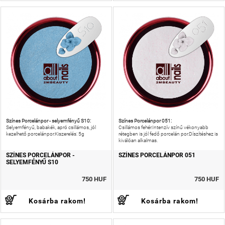
Színes Porcelánpor - selyemfényű S10:
Színes Porcelánpor 051:
Selyemfényű, babakék, apró csillámos, jól
Csillámos fehér.Intenzív színű vékonyabb
kezelhető porcelánpor.Kiszerelés: 5g
rétegben is jól fedő porcelán por.Díszítéshez is
kiválóan alkalmas.
SZÍNES PORCELÁNPOR -
SZÍNES PORCELÁNPOR 051
SELYEMFÉNYŰ S10
750 HUF
750 HUF
Kosárba rakom!
Kosárba rakom!