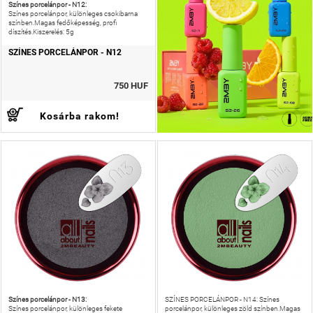
Színes porcelánpor - N12:
Színes porcelánpor, különleges csokibarna
színben.Magas fedőképesség, profi
díszítés.Kiszerelés: 5g
SZÍNES PORCELÁNPOR - N12
750 HUF
Kosárba rakom!
Színes porcelánpor - N13:
SZÍNES PORCELÁNPOR - N14: Színes
Színes porcelánpor, különleges fekete
porcelánpor, különleges zöld színben.Magas