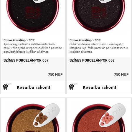
Színes Porcelánpor 057:
Színes Porcelánpor 058:
Apró arany csillámos sötétbarna.Intenzív
csillámos fekete.Intenzív színű vékonyabb
színű vékonyabb rétegben is jól fedő porcelán
rétegben is jól fedő porcelán por.Díszítéshez is
por.Díszítéshez is kiválóan alkalmas.
kiválóan alkalmas.
SZÍNES PORCELÁNPOR 057
SZÍNES PORCELÁNPOR 058
750 HUF
750 HUF
Kosárba rakom!
Kosárba rakom!