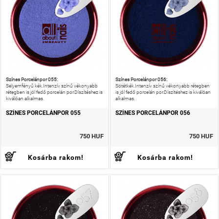
Színes Porcelánpor 055:
Színes Porcelánpor 056:
Selyemfényű kék.Intenzív színű vékonyabb
Sötétkék.Intenzív színű vékonyabb rétegben
rétegben is jól fedő porcelán por.Díszítéshez is
is jól fedő porcelán por.Díszítéshez is kiválóan
kiválóan alkalmas.
alkalmas.
SZÍNES PORCELÁNPOR 055
SZÍNES PORCELÁNPOR 056
750 HUF
750 HUF
Kosárba rakom!
Kosárba rakom!