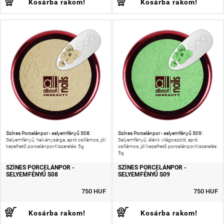
Kosárba rakom!
Kosárba rakom!
Színes Porcelánpor - selyemfényű S08:
Színes Porcelánpor - selyemfényű S09:
Selyemfényű, halványsárga, apró csillámos, jól
Selyemfényű, élénk világoszöld, apró
kezelhető porcelánpor.Kiszerelés: 5g
csillámos, jól kezelhető porcelánpor.Kiszerelés:
5g
SZÍNES PORCELÁNPOR -
SZÍNES PORCELÁNPOR -
SELYEMFÉNYŰ S08
SELYEMFÉNYŰ S09
750 HUF
750 HUF
Kosárba rakom!
Kosárba rakom!