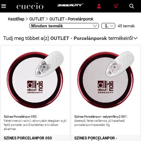
RÉSZLETES KERESÉS
KERESÉS
Kezdőlap
OUTLET
OUTLET - Porcelánporok
45 termék
Tudj meg többet a(z)
OUTLET - Porcelánporok
termékeiről
Színes Porcelánpor 050:
Színes Porcelánpor - selyemfényű S01:
Fehér.Intenzív színű vékonyabb rétegben is jól
Áttetsző, fehér csillámos, jól kezelhető
fedő porcelán por.Díszítéshez is kiválóan
porcelánpor.Kiszerelés: 5g
alkalmas.
SZÍNES PORCELÁNPOR 050
SZÍNES PORCELÁNPOR -