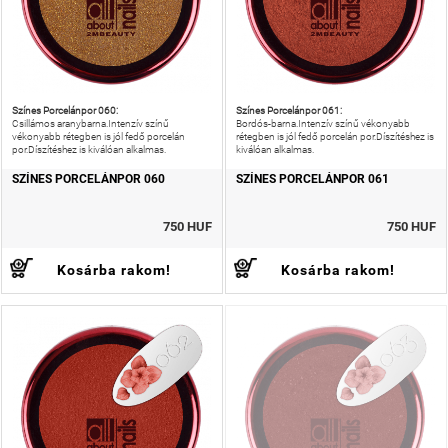
Színes Porcelánpor 060:
Színes Porcelánpor 061:
Csillámos aranybarna.Intenzív színű
Bordós-barna.Intenzív színű vékonyabb
vékonyabb rétegben is jól fedő porcelán
rétegben is jól fedő porcelán por.Díszítéshez is
por.Díszítéshez is kiválóan alkalmas.
kiválóan alkalmas.
SZÍNES PORCELÁNPOR 060
SZÍNES PORCELÁNPOR 061
750 HUF
750 HUF
Kosárba rakom!
Kosárba rakom!