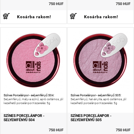
750 HUF
750 HUF
Kosárba rakom!
Kosárba rakom!
Színes Porcelánpor - selyemfényű S04:
Színes Porcelánpor - selyemfényű S05:
Selyemfényű, mályva színű, apró csillámos, jól
Selyemfényű, halványlila, apró csillámos, jól
kezelhető porcelánpor.Kiszerelés: 5g
kezelhető porcelánpor.Kiszerelés: 5g
SZÍNES PORCELÁNPOR -
SZÍNES PORCELÁNPOR -
SELYEMFÉNYŰ S04
SELYEMFÉNYŰ S05
750 HUF
750 HUF