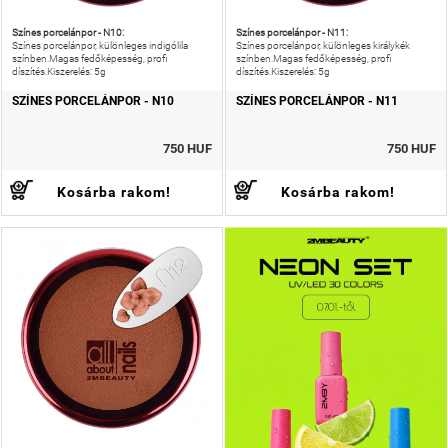
Színes porcelánpor - N10:
Színes porcelánpor - N11:
Színes porcelánpor, különleges indigólila
Színes porcelánpor, különleges királykék
színben.Magas fedőképesség, profi
színben.Magas fedőképesség, profi
díszítés.Kiszerelés: 5g
díszítés.Kiszerelés: 5g
SZÍNES PORCELÁNPOR - N10
SZÍNES PORCELÁNPOR - N11
750 HUF
750 HUF
Kosárba rakom!
Kosárba rakom!