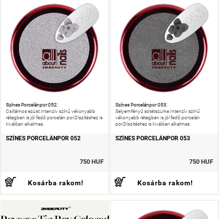
Színes Porcelánpor 052:
Színes Porcelánpor 053:
Csillámos ezüst.Intenzív színű vékonyabb
Selyemfényű sötétszürke.Intenzív színű
rétegben is jól fedő porcelán por.Díszítéshez is
vékonyabb rétegben is jól fedő porcelán
kiválóan alkalmas.
por.Díszítéshez is kiválóan alkalmas.
SZÍNES PORCELÁNPOR 052
SZÍNES PORCELÁNPOR 053
750 HUF
750 HUF
Kosárba rakom!
Kosárba rakom!