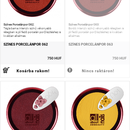
Színes Porcelánpor 062:
Színes Porcelánpor 063:
Tégla barna.Intenzív színű vékonyabb
Bordó.Intenzív színű vékonyabb rétegben is
rétegben is jól fedő porcelán por.Díszítéshez is
jól fedő porcelán por.Díszítéshez is kiválóan
kiválóan alkalmas.
alkalmas.
SZÍNES PORCELÁNPOR 062
SZÍNES PORCELÁNPOR 063
750 HUF
750 HUF
Kosárba rakom!
Nincs raktáron!