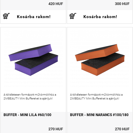
420 HUF
300 HUF
Kosárba rakom!
Kosárba rakom!
A tökéletesen formázott műkörmökhöz a
A tökéletesen formázott műkörmökhöz a
2MBEAUTY Mini Buffereket is ajánljuk!
2MBEAUTY Mini Buffereket is ajánljuk!
BUFFER - MINI LILA #60/100
BUFFER - MINI NARANCS #100/180
270 HUF
270 HUF