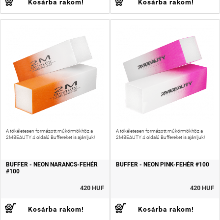
Kosárba rakom!
Kosárba rakom!
A tökéletesen formázott műkörmökhöz a
A tökéletesen formázott műkörmökhöz a
2MBEAUTY 4 oldalú Buffereket is ajánljuk!
2MBEAUTY 4 oldalú Buffereket is ajánljuk!
BUFFER - NEON NARANCS-FEHÉR
BUFFER - NEON PINK-FEHÉR #100
#100
420 HUF
420 HUF
Kosárba rakom!
Kosárba rakom!