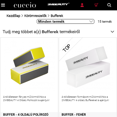
RÉSZLETES KERESÉS
KERESÉS
Kezdőlap
Körömreszelők
Bufferek
15 termék
Tudj meg többet a(z)
Bufferek
termékeiről
TOP
A tökéletesen fényes műkörmökhöz a
A tökéletesen formázott műkörmökhöz a
2MBEAUTY 4 Oldalú Polírozót is ajánljuk!
2MBEAUTY 4 oldalú Buffereket is ajánljuk!
BUFFER - 4 OLDALÚ POLÍROZÓ
BUFFER - FEHÉR