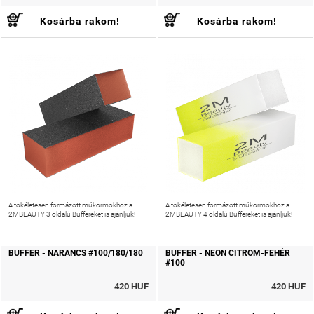
Kosárba rakom!
Kosárba rakom!
A tökéletesen formázott műkörmökhöz a
A tökéletesen formázott műkörmökhöz a
2MBEAUTY 3 oldalú Buffereket is ajánljuk!
2MBEAUTY 4 oldalú Buffereket is ajánljuk!
BUFFER - NARANCS #100/180/180
BUFFER - NEON CITROM-FEHÉR
#100
420 HUF
420 HUF