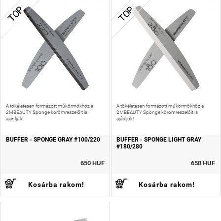
TOP
TOP
A tökéletesen formázott műkörmökhöz a
A tökéletesen formázott műkörmökhöz a
2MBEAUTY Sponge körömreszelőit is
2MBEAUTY Sponge körömreszelőit is
ajánljuk!
ajánljuk!
BUFFER - SPONGE GRAY #100/220
BUFFER - SPONGE LIGHT GRAY
#180/280
650 HUF
650 HUF
Kosárba rakom!
Kosárba rakom!