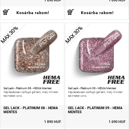
1 690 HUF
1 690 HUF
Kosárba rakom!
Kosárba rakom!
MAX 30%
MAX 30%
Gel Lack - Platinum 08 - HEMA Mentes:
Gel Lack - Platinum 09 - HEMA Mentes:
Káprázatosan csillogó gél lakk, mely minden
Káprázatosan csillogó gél lakk, mely minden
tekintetet vonz.
tekintetet vonz.
GEL LACK - PLATINUM 08 - HEMA
GEL LACK - PLATINUM 09 - HEMA
MENTES
MENTES
1 890 HUF
1 690 HUF