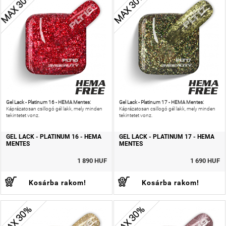
MAX 30%
MAX 30%
Gel Lack - Platinum 16 - HEMA Mentes:
Gel Lack - Platinum 17 - HEMA Mentes:
Káprázatosan csillogó gél lakk, mely minden
Káprázatosan csillogó gél lakk, mely minden
tekintetet vonz.
tekintetet vonz.
GEL LACK - PLATINUM 16 - HEMA
GEL LACK - PLATINUM 17 - HEMA
MENTES
MENTES
1 890 HUF
1 690 HUF
Kosárba rakom!
Kosárba rakom!
MAX 30%
MAX 30%