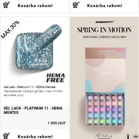
Kosárba rakom!
Kosárba rakom!
MAX 30%
Gel Lack - Platinum 11 - HEMA Mentes:
Káprázatosan csillogó gél lakk, mely minden
tekintetet vonz.
GEL LACK - PLATINUM 11 - HEMA
MENTES
1 890 HUF
Kosárba rakom!