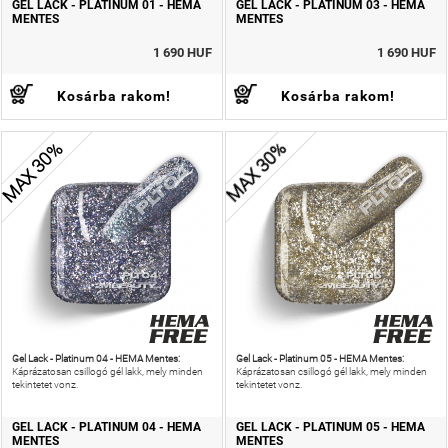
GEL LACK - PLATINUM 01 - HEMA
GEL LACK - PLATINUM 03 - HEMA
MENTES
MENTES
1 690 HUF
1 690 HUF
Kosárba rakom!
Kosárba rakom!
MAX 30%
MAX 30%
Gel Lack - Platinum 04 - HEMA Mentes:
Gel Lack - Platinum 05 - HEMA Mentes:
Káprázatosan csillogó gél lakk, mely minden
Káprázatosan csillogó gél lakk, mely minden
tekintetet vonz.
tekintetet vonz.
GEL LACK - PLATINUM 04 - HEMA
GEL LACK - PLATINUM 05 - HEMA
MENTES
MENTES