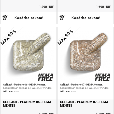
1 890 HUF
1 690 HUF
Kosárba rakom!
Kosárba rakom!
MAX 30%
MAX 30%
Gel Lack - Platinum 06 - HEMA Mentes:
Gel Lack - Platinum 07 - HEMA Mentes:
Káprázatosan csillogó gél lakk, mely minden
Káprázatosan csillogó gél lakk, mely minden
tekintetet vonz.
tekintetet vonz.
GEL LACK - PLATINUM 06 - HEMA
GEL LACK - PLATINUM 07 - HEMA
MENTES
MENTES