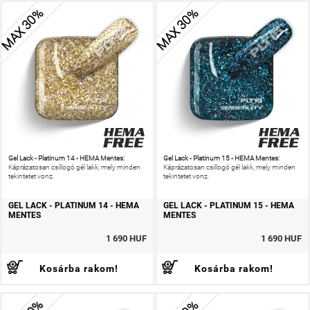
MAX 30%
MAX 30%
Gel Lack - Platinum 14 - HEMA Mentes:
Gel Lack - Platinum 15 - HEMA Mentes:
Káprázatosan csillogó gél lakk, mely minden
Káprázatosan csillogó gél lakk, mely minden
tekintetet vonz.
tekintetet vonz.
GEL LACK - PLATINUM 14 - HEMA
GEL LACK - PLATINUM 15 - HEMA
MENTES
MENTES
1 690 HUF
1 690 HUF
Kosárba rakom!
Kosárba rakom!