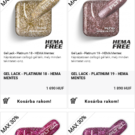
Gel Lack - Platinum 18 - HEMA Mentes:
Gel Lack - Platinum 19 - HEMA Mentes:
Káprázatosan csillogó gél lakk, mely minden
Káprázatosan csillogó gél lakk, mely minden
tekintetet vonz.
tekintetet vonz.
GEL LACK - PLATINUM 18 - HEMA
GEL LACK - PLATINUM 19 - HEMA
MENTES
MENTES
1 690 HUF
1 890 HUF
Kosárba rakom!
Kosárba rakom!
MAX 30%
MAX 30%