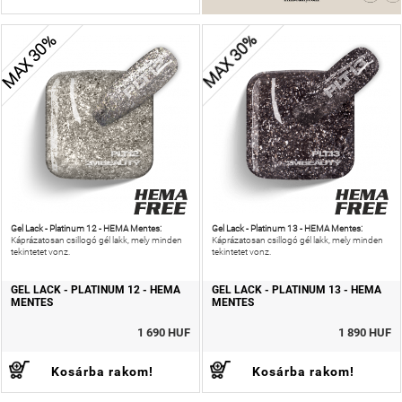
MAX 30%
MAX 30%
Gel Lack - Platinum 12 - HEMA Mentes:
Gel Lack - Platinum 13 - HEMA Mentes:
Káprázatosan csillogó gél lakk, mely minden
Káprázatosan csillogó gél lakk, mely minden
tekintetet vonz.
tekintetet vonz.
GEL LACK - PLATINUM 12 - HEMA
GEL LACK - PLATINUM 13 - HEMA
MENTES
MENTES
1 690 HUF
1 890 HUF
Kosárba rakom!
Kosárba rakom!