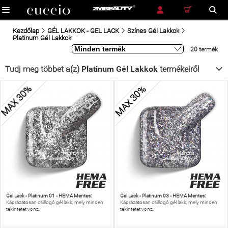
RÉSZLETES KERESÉS
KERESÉS
Kezdőlap
GÉL LAKKOK - GEL LACK
Színes Gél Lakkok
Platinum Gél Lakkok
20 termék
Tudj meg többet a(z)
Platinum Gél Lakkok
termékeiről
MAX 30%
MAX 30%
Gel Lack - Platinum 01 - HEMA Mentes:
Gel Lack - Platinum 03 - HEMA Mentes:
Káprázatosan csillogó gél lakk, mely minden
Káprázatosan csillogó gél lakk, mely minden
tekintetet vonz.
tekintetet vonz.