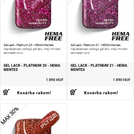
Gel Lack - Platinum 20 - HEMA Mentes:
Gel Lack - Platinum 21 - HEMA Mentes:
Káprázatosan csillogó gél lakk, mely minden
Káprázatosan csillogó gél lakk, mely minden
tekintetet vonz.
tekintetet vonz.
GEL LACK - PLATINUM 20 - HEMA
GEL LACK - PLATINUM 21 - HEMA
MENTES
MENTES
1 890 HUF
1 890 HUF
Kosárba rakom!
Kosárba rakom!
MAX 30%