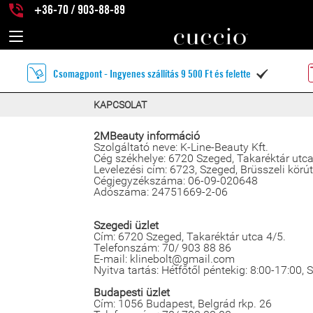
+36-70 / 903-88-89
Csomagpont - Ingyenes szállítás 9 500 Ft és felette

KAPCSOLAT
2MBeauty információ
Szolgáltató neve: K-Line-Beauty Kft.
Cég székhelye: 6720 Szeged, Takaréktár utca
Levelezési cím: 6723, Szeged, Brüsszeli körút
Cégjegyzékszáma: 06-09-020648
Adószáma: 24751669-2-06
Szegedi üzlet
Cím: 6720 Szeged, Takaréktár utca 4/5.
Telefonszám: 70/ 903 88 86
E-mail: klinebolt@gmail.com
Nyitva tartás: Hétfőtől péntekig: 8:00-17:00,
Budapesti üzlet
Cím: 1056 Budapest, Belgrád rkp. 26