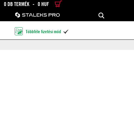
0 DB TERMÉK
-
0 HUF
RÉSZLETES KERESÉS
KERESÉS
Többféle fizetési mód
