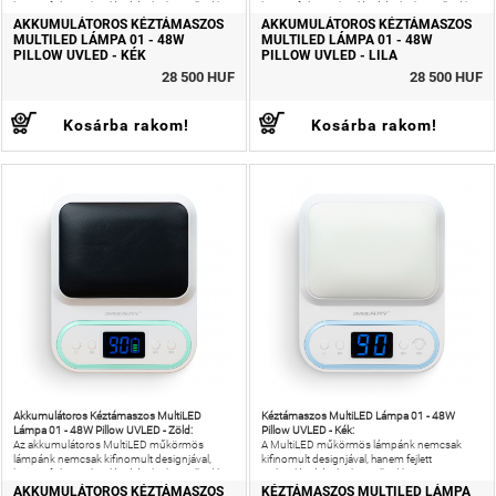
hanem fejlett technológiájával is kiemelkedik a
hanem fejlett technológiájával is kiemelkedik a
piacon.
piacon.
AKKUMULÁTOROS KÉZTÁMASZOS
AKKUMULÁTOROS KÉZTÁMASZOS
MULTILED LÁMPA 01 - 48W
MULTILED LÁMPA 01 - 48W
PILLOW UVLED - KÉK
PILLOW UVLED - LILA
28 500 HUF
28 500 HUF
Kosárba rakom!
Kosárba rakom!
Akkumulátoros Kéztámaszos MultiLED
Kéztámaszos MultiLED Lámpa 01 - 48W
Lámpa 01 - 48W Pillow UVLED - Zöld:
Pillow UVLED - Kék:
Az akkumulátoros MultiLED műkörmös
A MultiLED műkörmös lámpánk nemcsak
lámpánk nemcsak kifinomult designjával,
kifinomult designjával, hanem fejlett
hanem fejlett technológiájával is kiemelkedik a
technológiájával is kiemelkedik a piacon.
piacon.
AKKUMULÁTOROS KÉZTÁMASZOS
KÉZTÁMASZOS MULTILED LÁMPA