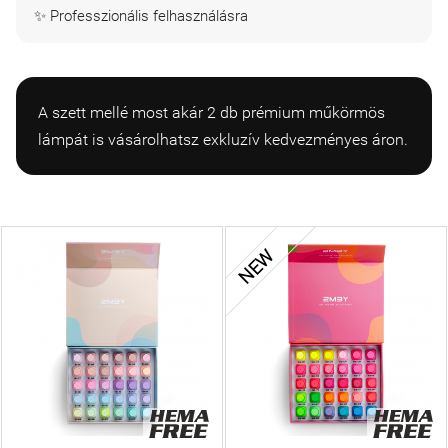
✨ Professzionális felhasználásra
A szett mellé most akár 2 db prémium műkörmös
lámpát is vásárolhatsz exkluzív kedvezményes áron.
NEW