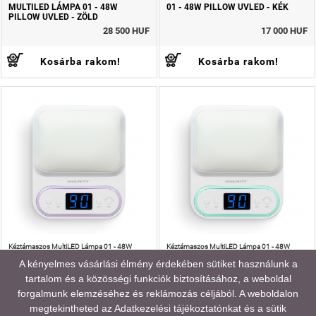
MULTILED LÁMPA 01 - 48W
01 - 48W PILLOW UVLED - KÉK
PILLOW UVLED - ZÖLD
28 500 HUF
17 000 HUF
Kosárba rakom!
Kosárba rakom!
Kéztámaszos MultiLED Lámpa 01 - 48W
Kéztámaszos MultiLED Lámpa 01 - 48W
Pillow UVLED - Lila:
Pillow UVLED - Zöld:
A kényelmes vásárlási élmény érdekében sütiket használunk a
A MultiLED műkörmös lámpánk nemcsak
A MultiLED műkörmös lámpánk nemcsak
kifinomult designjával, hanem fejlett
kifinomult designjával, hanem fejlett
tartalom és a közösségi funkciók biztosításához, a weboldal
technológiájával is kiemelkedik a piacon.
technológiájával is kiemelkedik a piacon.
forgalmunk elemzéséhez és reklámozás céljából. A weboldalon
KÉZTÁMASZOS MULTILED LÁMPA
KÉZTÁMASZOS MULTILED LÁMPA
01 - 48W PILLOW UVLED - LILA
01 - 48W PILLOW UVLED - ZÖLD
megtekintheted az
Adatkezelési tájékoztatónkat
és a sütik