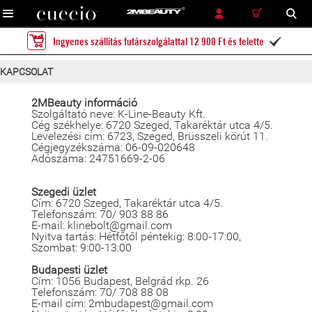
RÉSZLETES KERESÉS
KERESÉS
Ingyenes szállítás futárszolgálattal 12 900 Ft és felette

KAPCSOLAT
2MBeauty információ
Szolgáltató neve: K-Line-Beauty Kft.
Cég székhelye: 6720 Szeged, Takaréktár utca 4/5.
Levelezési cím: 6723, Szeged, Brüsszeli körút 11.
Cégjegyzékszáma: 06-09-020648
Adószáma: 24751669-2-06
Szegedi üzlet
Cím: 6720 Szeged, Takaréktár utca 4/5.
Telefonszám: 70/ 903 88 86
E-mail: klinebolt@gmail.com
Nyitva tartás: Hétfőtől péntekig: 8:00-17:00,
Szombat: 9:00-13:00
Budapesti üzlet
Cím: 1056 Budapest, Belgrád rkp. 26
Telefonszám: 70/ 708 88 08
E-mail cím: 2mbudapest@gmail.com