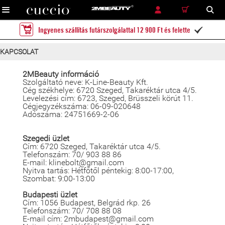
RÉSZLETES KERESÉS
KERESÉS
Ingyenes szállítás futárszolgálattal 12 900 Ft és felette

KAPCSOLAT
2MBeauty információ
Szolgáltató neve: K-Line-Beauty Kft.
Cég székhelye: 6720 Szeged, Takaréktár utca 4/5.
Levelezési cím: 6723, Szeged, Brüsszeli körút 11.
Cégjegyzékszáma: 06-09-020648
Adószáma: 24751669-2-06
Szegedi üzlet
Cím: 6720 Szeged, Takaréktár utca 4/5.
Telefonszám: 70/ 903 88 86
E-mail: klinebolt@gmail.com
Nyitva tartás: Hétfőtől péntekig: 8:00-17:00,
Szombat: 9:00-13:00
Budapesti üzlet
Cím: 1056 Budapest, Belgrád rkp. 26
Telefonszám: 70/ 708 88 08
E-mail cím: 2mbudapest@gmail.com