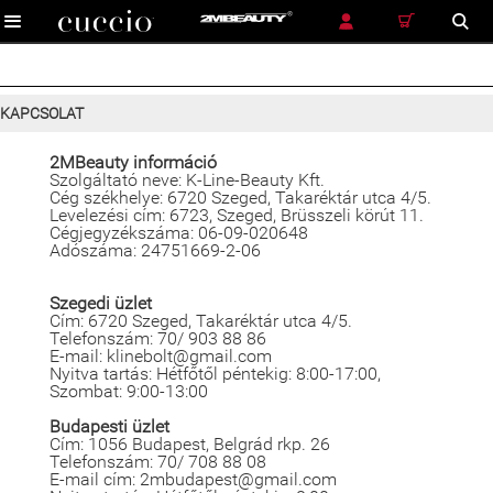
RÉSZLETES KERESÉS
KERESÉS
Ingyenes szállítás futárszolgálattal 12 900 Ft és felette

KAPCSOLAT
2MBeauty információ
Szolgáltató neve: K-Line-Beauty Kft.
Cég székhelye: 6720 Szeged, Takaréktár utca 4/5.
Levelezési cím: 6723, Szeged, Brüsszeli körút 11.
Cégjegyzékszáma: 06-09-020648
Adószáma: 24751669-2-06
Szegedi üzlet
Cím: 6720 Szeged, Takaréktár utca 4/5.
Telefonszám: 70/ 903 88 86
E-mail: klinebolt@gmail.com
Nyitva tartás: Hétfőtől péntekig: 8:00-17:00,
Szombat: 9:00-13:00
Budapesti üzlet
Cím: 1056 Budapest, Belgrád rkp. 26
Telefonszám: 70/ 708 88 08
E-mail cím: 2mbudapest@gmail.com