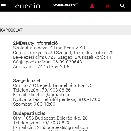
RÉSZLETES KERESÉS
KERESÉS
Ingyenes szállítás futárszolgálattal 12 900 Ft és felette

KAPCSOLAT
2MBeauty információ
Szolgáltató neve: K-Line-Beauty Kft.
Cég székhelye: 6720 Szeged, Takaréktár utca 4/5.
Levelezési cím: 6723, Szeged, Brüsszeli körút 11.
Cégjegyzékszáma: 06-09-020648
Adószáma: 24751669-2-06
Szegedi üzlet
Cím: 6720 Szeged, Takaréktár utca 4/5.
Telefonszám: 70/ 903 88 86
E-mail: klinebolt@gmail.com
Nyitva tartás: Hétfőtől péntekig: 8:00-17:00,
Szombat: 9:00-13:00
Budapesti üzlet
Cím: 1056 Budapest, Belgrád rkp. 26
Telefonszám: 70/ 708 88 08
E-mail cím: 2mbudapest@gmail.com