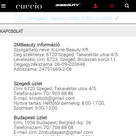
RÉSZLETES KERESÉS
KERESÉS
Csomagpont - Ingyenes szállítás 9 500 Ft és felette

KAPCSOLAT
2MBeauty információ
Szolgáltató neve: K-Line-Beauty Kft.
Cég székhelye: 6720 Szeged, Takaréktár utca 4/5.
Levelezési cím: 6723, Szeged, Brüsszeli körút 11.
Cégjegyzékszáma: 06-09-020648
Adószáma: 24751669-2-06
Szegedi üzlet
Cím: 6720 Szeged, Takaréktár utca 4/5.
Telefonszám: 70/ 903 88 86
E-mail: klinebolt@gmail.com
Nyitva tartás: Hétfőtől péntekig: 8:00-17:00,
Szombat: 9:00-13:00
Budapesti üzlet
Cím: 1056 Budapest, Belgrád rkp. 26
Telefonszám: 70/ 708 88 08
E-mail cím: 2mbudapest@gmail.com