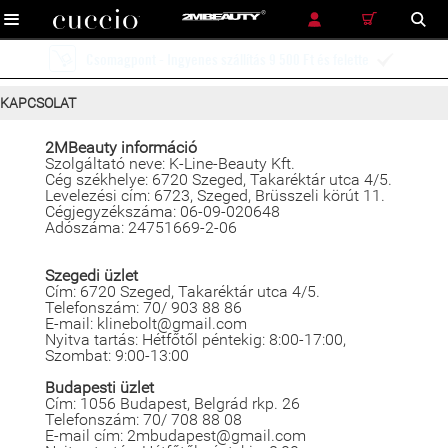
RÉSZLETES KERESÉS
KERESÉS
Ingyenes szállítás futárszolgálattal 12 900 Ft és felette

KAPCSOLAT
2MBeauty információ
Szolgáltató neve: K-Line-Beauty Kft.
Cég székhelye: 6720 Szeged, Takaréktár utca 4/5.
Levelezési cím: 6723, Szeged, Brüsszeli körút 11.
Cégjegyzékszáma: 06-09-020648
Adószáma: 24751669-2-06
Szegedi üzlet
Cím: 6720 Szeged, Takaréktár utca 4/5.
Telefonszám: 70/ 903 88 86
E-mail: klinebolt@gmail.com
Nyitva tartás: Hétfőtől péntekig: 8:00-17:00,
Szombat: 9:00-13:00
Budapesti üzlet
Cím: 1056 Budapest, Belgrád rkp. 26
Telefonszám: 70/ 708 88 08
E-mail cím: 2mbudapest@gmail.com