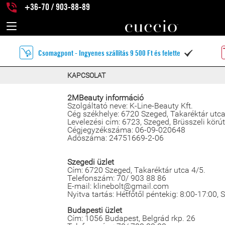
+36-70 / 903-88-89
Csomagpont - Ingyenes szállítás 9 500 Ft és felette

KAPCSOLAT
2MBeauty információ
Szolgáltató neve: K-Line-Beauty Kft.
Cég székhelye: 6720 Szeged, Takaréktár utca
Levelezési cím: 6723, Szeged, Brüsszeli körút
Cégjegyzékszáma: 06-09-020648
Adószáma: 24751669-2-06
Szegedi üzlet
Cím: 6720 Szeged, Takaréktár utca 4/5.
Telefonszám: 70/ 903 88 86
E-mail: klinebolt@gmail.com
Nyitva tartás: Hétfőtől péntekig: 8:00-17:00,
Budapesti üzlet
Cím: 1056 Budapest, Belgrád rkp. 26