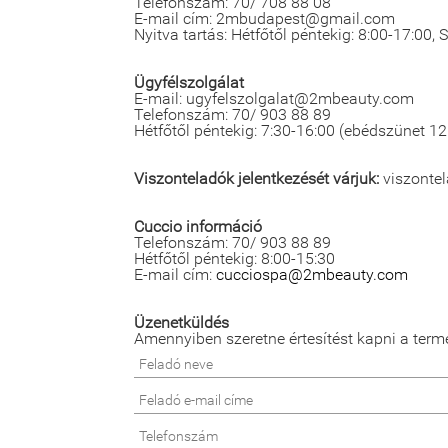
Telefonszám: 70/ 708 88 08
E-mail cím: 2mbudapest@gmail.com
Nyitva tartás: Hétfőtől péntekig: 8:00-17:00,
Ügyfélszolgálat
E-mail: ugyfelszolgalat@2mbeauty.com
Telefonszám: 70/ 903 88 89
Hétfőtől péntekig: 7:30-16:00 (ebédszünet 12
Viszonteladók jelentkezését várjuk:
viszonte
Cuccio információ
Telefonszám: 70/ 903 88 89
Hétfőtől péntekig: 8:00-15:30
E-mail cím:
cucciospa@2mbeauty.com
Üzenetküldés
Amennyiben szeretne értesítést kapni a term