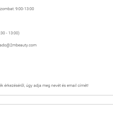
 Szombat: 9:00-13:00
:30 - 13:00)
lado@2mbeauty.com
ék érkezéséről, úgy adja meg nevét és email címét!