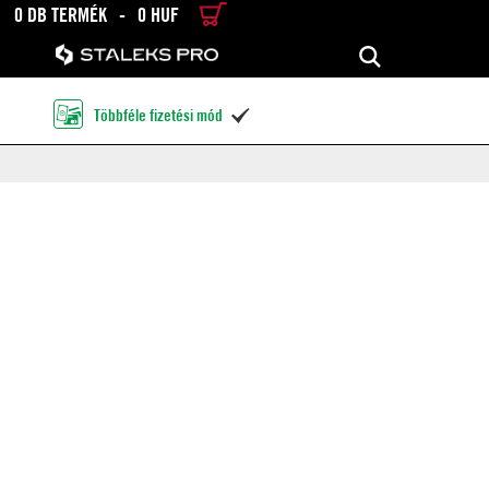
0 DB TERMÉK
-
0 HUF
RÉSZLETES KERESÉS
KERESÉS
Többféle fizetési mód
