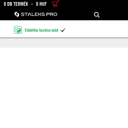
0 DB TERMÉK
-
0 HUF
RÉSZLETES KERESÉS
KERESÉS
Többféle fizetési mód
