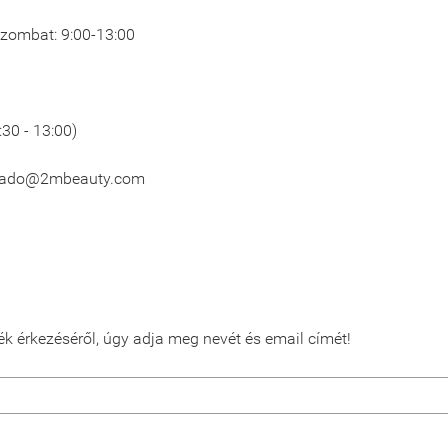
 Szombat: 9:00-13:00
:30 - 13:00)
lado@2mbeauty.com
ék érkezéséről, úgy adja meg nevét és email címét!