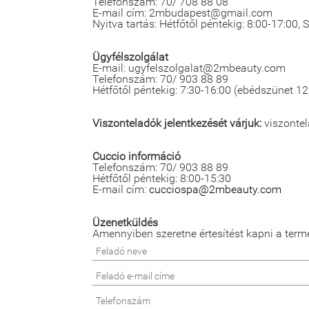
Telefonszám: 70/ 708 88 08
E-mail cím: 2mbudapest@gmail.com
Nyitva tartás: Hétfőtől péntekig: 8:00-17:00,
Ügyfélszolgálat
E-mail: ugyfelszolgalat@2mbeauty.com
Telefonszám: 70/ 903 88 89
Hétfőtől péntekig: 7:30-16:00 (ebédszünet 12
Viszonteladók jelentkezését várjuk:
viszonte
Cuccio információ
Telefonszám: 70/ 903 88 89
Hétfőtől péntekig: 8:00-15:30
E-mail cím:
cucciospa@2mbeauty.com
Üzenetküldés
Amennyiben szeretne értesítést kapni a term