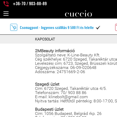
+36-70 / 903-88-89
Csomagpont - Ingyenes szállítás 9 500 Ft és felette

KAPCSOLAT
2MBeauty információ
Szolgáltató neve: K-Line-Beauty Kft.
Cég székhelye: 6720 Szeged, Takaréktár utca
Levelezési cím: 6723, Szeged, Brüsszeli körút
Cégjegyzékszáma: 06-09-020648
Adószáma: 24751669-2-06
Szegedi üzlet
Cím: 6720 Szeged, Takaréktár utca 4/5.
Telefonszám: 70/ 903 88 86
E-mail: klinebolt@gmail.com
Nyitva tartás: Hétfőtől péntekig: 8:00-17:00,
Budapesti üzlet
Cím: 1056 Budapest, Belgrád rkp. 26