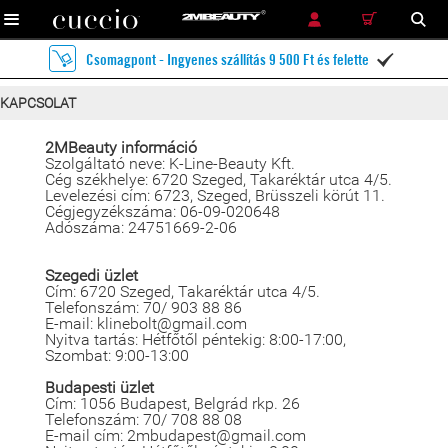
RÉSZLETES KERESÉS
KERESÉS
Csomagpont - Ingyenes szállítás 9 500 Ft és felette

KAPCSOLAT
2MBeauty információ
Szolgáltató neve: K-Line-Beauty Kft.
Cég székhelye: 6720 Szeged, Takaréktár utca 4/5.
Levelezési cím: 6723, Szeged, Brüsszeli körút 11.
Cégjegyzékszáma: 06-09-020648
Adószáma: 24751669-2-06
Szegedi üzlet
Cím: 6720 Szeged, Takaréktár utca 4/5.
Telefonszám: 70/ 903 88 86
E-mail: klinebolt@gmail.com
Nyitva tartás: Hétfőtől péntekig: 8:00-17:00,
Szombat: 9:00-13:00
Budapesti üzlet
Cím: 1056 Budapest, Belgrád rkp. 26
Telefonszám: 70/ 708 88 08
E-mail cím: 2mbudapest@gmail.com