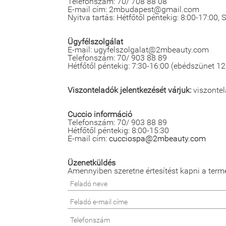
Telefonszám: 70/ 708 88 08
E-mail cím: 2mbudapest@gmail.com
Nyitva tartás: Hétfőtől péntekig: 8:00-17:00,
Ügyfélszolgálat
E-mail: ugyfelszolgalat@2mbeauty.com
Telefonszám: 70/ 903 88 89
Hétfőtől péntekig: 7:30-16:00 (ebédszünet 12
Viszonteladók jelentkezését várjuk:
viszonte
Cuccio információ
Telefonszám: 70/ 903 88 89
Hétfőtől péntekig: 8:00-15:30
E-mail cím:
cucciospa@2mbeauty.com
Üzenetküldés
Amennyiben szeretne értesítést kapni a term