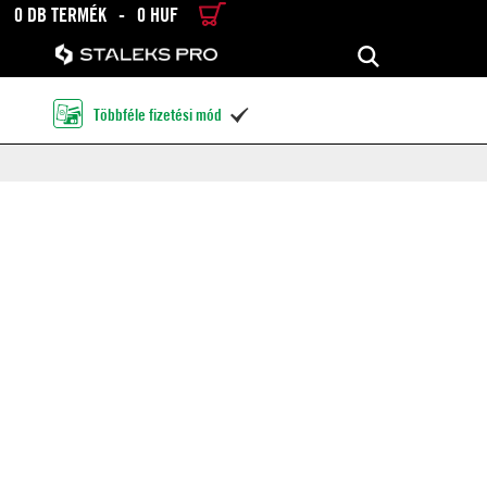
0 DB TERMÉK
-
0 HUF
RÉSZLETES KERESÉS
KERESÉS
Többféle fizetési mód
