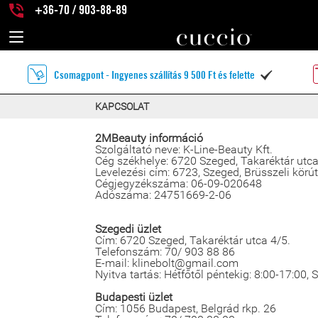
+36-70 / 903-88-89
Csomagpont - Ingyenes szállítás 9 500 Ft és felette

KAPCSOLAT
2MBeauty információ
Szolgáltató neve: K-Line-Beauty Kft.
Cég székhelye: 6720 Szeged, Takaréktár utca
Levelezési cím: 6723, Szeged, Brüsszeli körút
Cégjegyzékszáma: 06-09-020648
Adószáma: 24751669-2-06
Szegedi üzlet
Cím: 6720 Szeged, Takaréktár utca 4/5.
Telefonszám: 70/ 903 88 86
E-mail: klinebolt@gmail.com
Nyitva tartás: Hétfőtől péntekig: 8:00-17:00,
Budapesti üzlet
Cím: 1056 Budapest, Belgrád rkp. 26