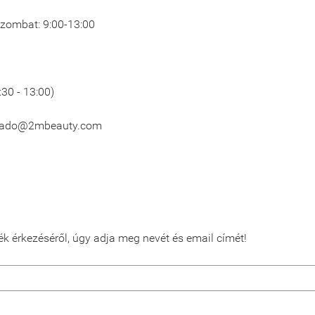
 Szombat: 9:00-13:00
:30 - 13:00)
lado@2mbeauty.com
ék érkezéséről, úgy adja meg nevét és email címét!