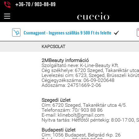
+36-70 / 903-88-89
Csomagpont - Ingyenes szállítás 9 500 Ft és felette

KAPCSOLAT
2MBeauty információ
Szolgáltató neve: K-Line-Beauty Kft.
Cég székhelye: 6720 Szeged, Takaréktár utca
Levelezési cím: 6723, Szeged, Brüsszeli körút
Cégjegyzékszáma: 06-09-020648
Adószáma: 24751669-2-06
Szegedi üzlet
Cím: 6720 Szeged, Takaréktár utca 4/5.
Telefonszám: 70/ 903 88 86
E-mail: klinebolt@gmail.com
Nyitva tartás: Hétfőtől péntekig: 8:00-17:00,
Budapesti üzlet
Cím: 1056 Budapest, Belgrád rkp. 26