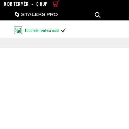
0 DB TERMÉK
-
0 HUF
RÉSZLETES KERESÉS
KERESÉS
Többféle fizetési mód
