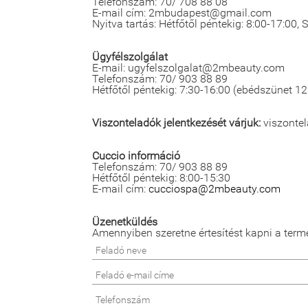
Telefonszám: 70/ 708 88 08
E-mail cím: 2mbudapest@gmail.com
Nyitva tartás: Hétfőtől péntekig: 8:00-17:00,
Ügyfélszolgálat
E-mail: ugyfelszolgalat@2mbeauty.com
Telefonszám: 70/ 903 88 89
Hétfőtől péntekig: 7:30-16:00 (ebédszünet 12
Viszonteladók jelentkezését várjuk:
viszonte
Cuccio információ
Telefonszám: 70/ 903 88 89
Hétfőtől péntekig: 8:00-15:30
E-mail cím:
cucciospa@2mbeauty.com
Üzenetküldés
Amennyiben szeretne értesítést kapni a term