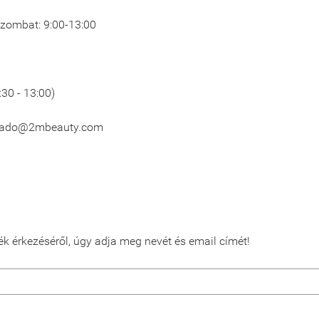
 Szombat: 9:00-13:00
:30 - 13:00)
lado@2mbeauty.com
ék érkezéséről, úgy adja meg nevét és email címét!