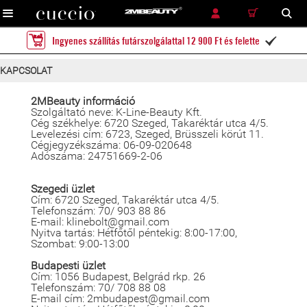
RÉSZLETES KERESÉS
KERESÉS
Ingyenes szállítás futárszolgálattal 12 900 Ft és felette

KAPCSOLAT
2MBeauty információ
Szolgáltató neve: K-Line-Beauty Kft.
Cég székhelye: 6720 Szeged, Takaréktár utca 4/5.
Levelezési cím: 6723, Szeged, Brüsszeli körút 11.
Cégjegyzékszáma: 06-09-020648
Adószáma: 24751669-2-06
Szegedi üzlet
Cím: 6720 Szeged, Takaréktár utca 4/5.
Telefonszám: 70/ 903 88 86
E-mail: klinebolt@gmail.com
Nyitva tartás: Hétfőtől péntekig: 8:00-17:00,
Szombat: 9:00-13:00
Budapesti üzlet
Cím: 1056 Budapest, Belgrád rkp. 26
Telefonszám: 70/ 708 88 08
E-mail cím: 2mbudapest@gmail.com