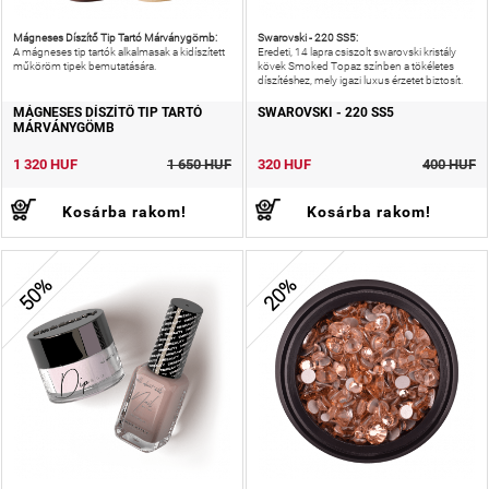
Mágneses Díszítő Tip Tartó Márványgömb:
Swarovski - 220 SS5:
A mágneses tip tartók alkalmasak a kidíszített
Eredeti, 14 lapra csiszolt swarovski kristály
műköröm tipek bemutatására.
kövek Smoked Topaz színben a tökéletes
díszítéshez, mely igazi luxus érzetet biztosít.
MÁGNESES DÍSZÍTŐ TIP TARTÓ
SWAROVSKI - 220 SS5
MÁRVÁNYGÖMB
1 320 HUF
1 650 HUF
320 HUF
400 HUF
Kosárba rakom!
Kosárba rakom!
50%
20%