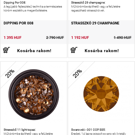
Dipping Por 008:
Strasszkő 29 champagne:
A legújabb fejlesztésű technika a természetes
Műkörömbe építhető vagy a felületére
köröm esztétikus megerősítésére.
ragasztható strasszkövek.
DIPPING POR 008
STRASSZKŐ 29 CHAMPAGNE
1 395 HUF
2 790 HUF
1 192 HUF
1 490 HUF
Kosárba rakom!
Kosárba rakom!
20%
20%
Strasszkő 11 light topaz:
Swarovski - 001 COP SS5:
Műkörömbe építhető vagy a felületére
Eredeti, 14 lapra csiszolt swarovski kristály