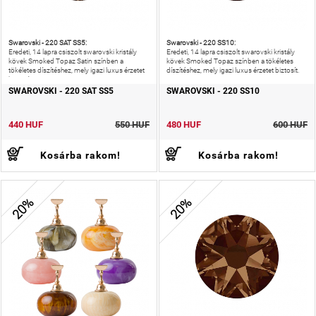
Swarovski - 220 SAT SS5:
Swarovski - 220 SS10:
Eredeti, 14 lapra csiszolt swarovski kristály
Eredeti, 14 lapra csiszolt swarovski kristály
kövek Smoked Topaz Satin színben a
kövek Smoked Topaz színben a tökéletes
tökéletes díszítéshez, mely igazi luxus érzetet
díszítéshez, mely igazi luxus érzetet biztosít.
biztosít.
SWAROVSKI - 220 SAT SS5
SWAROVSKI - 220 SS10
440 HUF
550 HUF
480 HUF
600 HUF
Kosárba rakom!
Kosárba rakom!
20%
20%