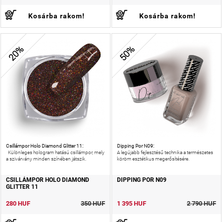
Kosárba rakom!
Kosárba rakom!
20%
50%
Csillámpor Holo Diamond Glitter 11:
Dipping Por N09:
Különleges hologram hatású csillámpor, mely
A legújabb fejlesztésű technika a természetes
a szivárvány minden színében játszik.
köröm esztétikus megerősítésére.
CSILLÁMPOR HOLO DIAMOND
DIPPING POR N09
GLITTER 11
280 HUF
350 HUF
1 395 HUF
2 790 HUF