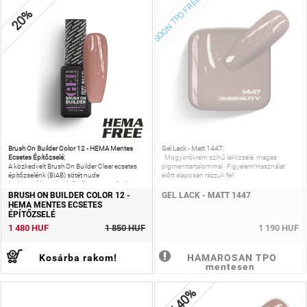
SOON TPO FREE
20%
Brush On Builder Color 12 - HEMA Mentes
Gel Lack - Matt 1447:
Ecsetes Építőzselé:
Mogyorókrém színű lakkzselé, magas
A közkedvelt Brush On Builder Clear ecsetes
pigmenttartalommal. Figyelem!Használat
építőzselénk (BIAB) sötét nude
előtt alaposan rázzuk fel!
(mikrocsillámos) színű változata, mellyel mini
és midi körmök
BRUSH ON BUILDER COLOR 12 -
GEL LACK - MATT 1447
HEMA MENTES ECSETES
ÉPÍTŐZSELÉ
1 480 HUF
1 850 HUF
1 190 HUF
Kosárba rakom!
HAMAROSAN TPO
mentesen