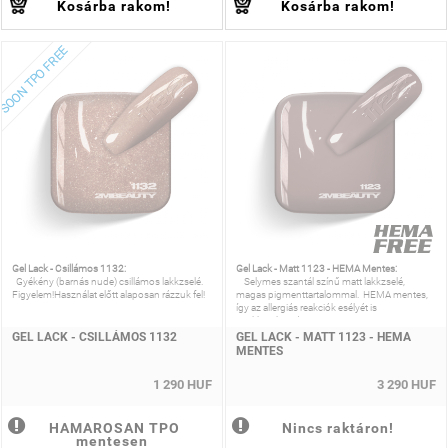
Kosárba rakom!
Kosárba rakom!
OON TPO FREE
Gel Lack - Csillámos 1132:
Gel Lack - Matt 1123 - HEMA Mentes:
Gyékény (barnás nude) csillámos lakkzselé.
Selymes szantál színű matt lakkzselé,
Figyelem!Használat előtt alaposan rázzuk fel!
magas pigmenttartalommal. HEMA mentes,
így az allergiás reakciók esélyét is
csökkentheted!
GEL LACK - CSILLÁMOS 1132
GEL LACK - MATT 1123 - HEMA
MENTES
1 290 HUF
3 290 HUF
HAMAROSAN TPO
Nincs raktáron!
mentesen