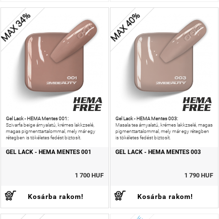
MAX 34%
MAX 40%
Gel Lack - HEMA Mentes 001:
Gel Lack - HEMA Mentes 003:
Szivarfa beige árnyalatú, krémes lakkzselé,
Masala tea árnyalatú, krémes lakkzselé, magas
magas pigmenttartalommal, mely már egy
pigmenttartalommal, mely már egy rétegben
rétegben is tökéletes fedést biztosít.
is tökéletes fedést biztosít.
GEL LACK - HEMA MENTES 001
GEL LACK - HEMA MENTES 003
1 700 HUF
1 790 HUF
Kosárba rakom!
Kosárba rakom!