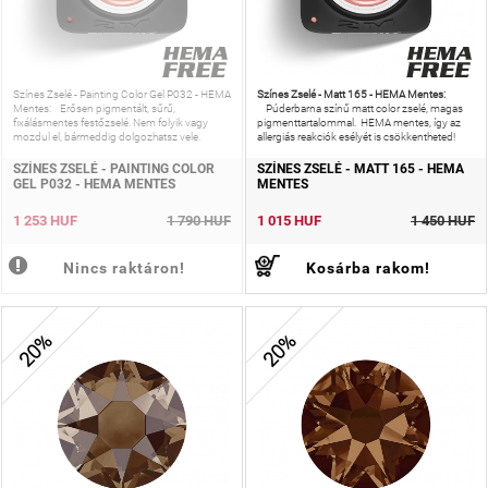
Színes Zselé - Matt 165 - HEMA Mentes:
Színes Zselé - Painting Color Gel P032 - HEMA
Mentes: Erősen pigmentált, sűrű,
Púderbarna színű matt color zselé, magas
fixálásmentes festőzselé. Nem folyik vagy
pigmenttartalommal. HEMA mentes, így az
mozdul el, bármeddig dolgozhatsz vele.
allergiás reakciók esélyét is csökkentheted!
SZÍNES ZSELÉ - PAINTING COLOR
SZÍNES ZSELÉ - MATT 165 - HEMA
GEL P032 - HEMA MENTES
MENTES
1 253 HUF
1 790 HUF
1 015 HUF
1 450 HUF
Nincs raktáron!
Kosárba rakom!
20%
20%