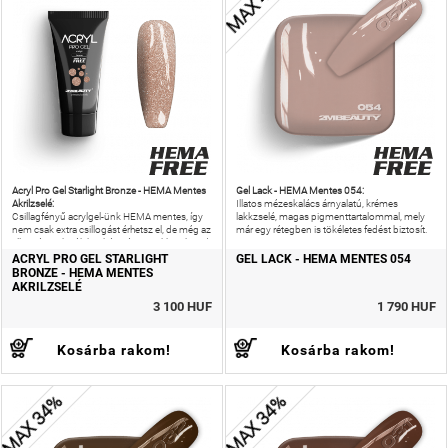
MAX 40%
Acryl Pro Gel Starlight Bronze - HEMA Mentes
Gel Lack - HEMA Mentes 054:
Akrilzselé:
Illatos mézeskalács árnyalatú, krémes
Csillagfényű acrylgel-ünk HEMA mentes, így
lakkzselé, magas pigmenttartalommal, mely
nem csak extra csillogást érhetsz el, de még az
már egy rétegben is tökéletes fedést biztosít.
allergiás reakciók kockázatát is csökkentheted!
ACRYL PRO GEL STARLIGHT
GEL LACK - HEMA MENTES 054
BRONZE - HEMA MENTES
AKRILZSELÉ
3 100 HUF
1 790 HUF
Kosárba rakom!
Kosárba rakom!
MAX 34%
MAX 34%