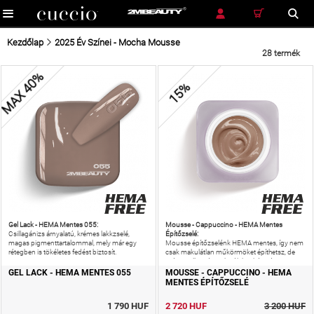
RÉSZLETES KERESÉS
KERESÉS
Kezdőlap
2025 Év Színei - Mocha Mousse
28 termék
MAX 40%
15%
Gel Lack - HEMA Mentes 055:
Mousse - Cappuccino - HEMA Mentes
Építőzselé:
Csillagánizs árnyalatú, krémes lakkzselé,
magas pigmenttartalommal, mely már egy
Mousse építőzselénk HEMA mentes, így nem
rétegben is tökéletes fedést biztosít.
csak makulátlan műkörmöket építhetsz, de
még az allergiás reakciók kockázatát is
csökkentheted!
GEL LACK - HEMA MENTES 055
MOUSSE - CAPPUCCINO - HEMA
MENTES ÉPÍTŐZSELÉ
1 790 HUF
2 720 HUF
3 200 HUF