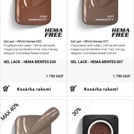
Gel Lack - HEMA Mentes 030:
Gel Lack - HEMA Mentes 007:
Nugátbarna árnyalatú, krémes lakkzselé,
Mazsolabarna árnyalatú, krémes lakkzselé,
magas pigmenttartalommal, mely már egy
magas pigmenttartalommal, mely már egy
rétegben is tökéletes fedést biztosít.
rétegben is tökéletes fedést biztosít.
GEL LACK - HEMA MENTES 030
GEL LACK - HEMA MENTES 007
1 790 HUF
1 790 HUF
Kosárba rakom!
Kosárba rakom!
MAX 40%
30%