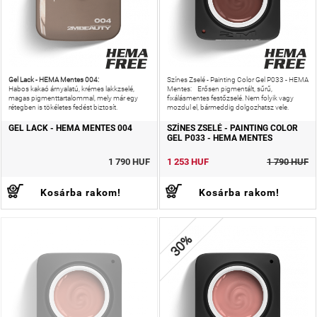
Gel Lack - HEMA Mentes 004:
Színes Zselé - Painting Color Gel P033 - HEMA
Habos kakaó árnyalatú, krémes lakkzselé,
Mentes: Erősen pigmentált, sűrű,
magas pigmenttartalommal, mely már egy
fixálásmentes festőzselé. Nem folyik vagy
rétegben is tökéletes fedést biztosít.
mozdul el, bármeddig dolgozhatsz vele.
GEL LACK - HEMA MENTES 004
SZÍNES ZSELÉ - PAINTING COLOR
GEL P033 - HEMA MENTES
1 790 HUF
1 253 HUF
1 790 HUF
Kosárba rakom!
Kosárba rakom!
30%