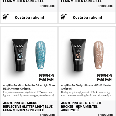
HEMA MENTES AKRILZSELÉ
HEMA MENTES AKRILZSELÉ
3 100 HUF
3 100 HUF
Kosárba rakom!
Kosárba rakom!
Acryl Pro Gel Micro Reflective Glitter Light Blue -
Acryl Pro Gel Starlight Bronze - HEMA Mentes
HEMA Mentes Akrilzselé:
Akrilzselé:
Fényvisszaverő acrylgel-ünk HEMA mentes,
Csillagfényű acrylgel-ünk HEMA mentes, így
így nem csak káprázatos ragyogást érhetsz el,
nem csak extra csillogást érhetsz el, de még az
de még az allergiás reakciók kockázatát is
allergiás reakciók kockázatát is csökkentheted!
csökkentheted!
ACRYL PRO GEL MICRO
ACRYL PRO GEL STARLIGHT
REFLECTIVE GLITTER LIGHT BLUE -
BRONZE - HEMA MENTES
HEMA MENTES AKRILZSELÉ
AKRILZSELÉ
3 100 HUF
3 100 HUF