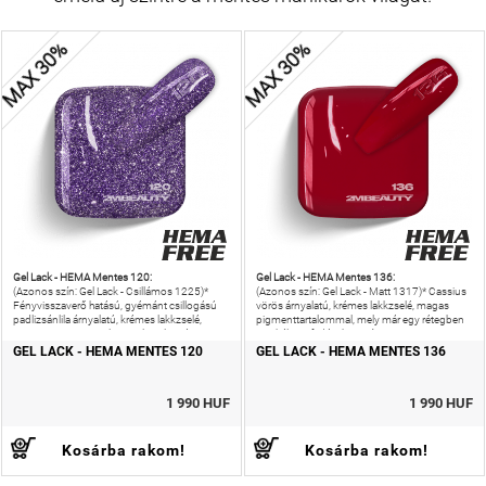
MAX 30%
MAX 30%
Gel Lack - HEMA Mentes 120:
Gel Lack - HEMA Mentes 136:
(Azonos szín: Gel Lack - Csillámos 1225)*
(Azonos szín: Gel Lack - Matt 1317)* Cassius
Fényvisszaverő hatású, gyémánt csillogású
vörös árnyalatú, krémes lakkzselé, magas
padlizsánlila árnyalatú, krémes lakkzselé,
pigmenttartalommal, mely már egy rétegben
magas pigmenttartalommal, mely már egy
is tökéletes fedést biztosít.
rétegben is tökéletes fedést
GEL LACK - HEMA MENTES 120
GEL LACK - HEMA MENTES 136
1 990 HUF
1 990 HUF
Kosárba rakom!
Kosárba rakom!