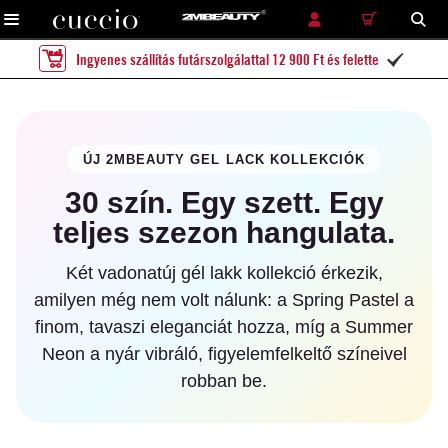
RÉSZLETES KERESÉS
KERESÉS
Ingyenes szállítás futárszolgálattal 12 900 Ft és felette

ÚJ 2MBEAUTY GEL LACK KOLLEKCIÓK
30 szín. Egy szett. Egy
teljes szezon hangulata.
Két vadonatúj gél lakk kollekció érkezik,
amilyen még nem volt nálunk: a Spring Pastel a
finom, tavaszi eleganciát hozza, míg a Summer
Neon a nyár vibráló, figyelemfelkeltő színeivel
robban be.