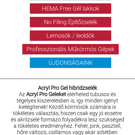
HEMA Free Gél lakkok
No Filing Építőzselék
Lemosók / leoldók
Professzionális Műkörmös Gépek
ÚJDONSÁGAINK
Acryl Pro Gel hibridzselék
Az
Acryl Pro Geleket
elérheted tubusos és
tégelyes kiszerelésben is, így minden igényt
kielégítenek! Kezdő körmösök számára is
tökéletes választás, hiszen csak egy jó ecsetre
és akrilzselé formázó folyadékra lesz szükséged
a tökéletes eredményhez. Fehér, pink, pasztell,
hőre változó, csillámos vagy akár sötétben