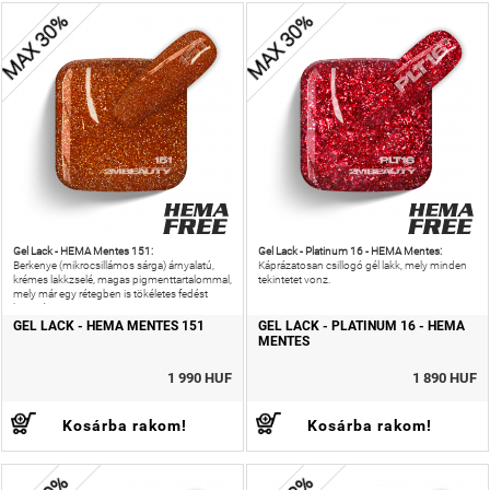
MAX 30%
MAX 30%
Gel Lack - HEMA Mentes 151:
Gel Lack - Platinum 16 - HEMA Mentes:
Berkenye (mikrocsillámos sárga) árnyalatú,
Káprázatosan csillogó gél lakk, mely minden
krémes lakkzselé, magas pigmenttartalommal,
tekintetet vonz.
mely már egy rétegben is tökéletes fedést
biztosít.
GEL LACK - HEMA MENTES 151
GEL LACK - PLATINUM 16 - HEMA
MENTES
1 990 HUF
1 890 HUF
Kosárba rakom!
Kosárba rakom!