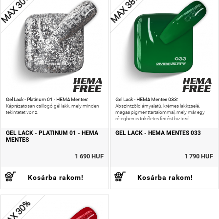
MAX 30%
MAX 38%
Gel Lack - Platinum 01 - HEMA Mentes:
Gel Lack - HEMA Mentes 033:
Káprázatosan csillogó gél lakk, mely minden
Abszintzöld árnyalatú, krémes lakkzselé,
tekintetet vonz.
magas pigmenttartalommal, mely már egy
rétegben is tökéletes fedést biztosít.
GEL LACK - PLATINUM 01 - HEMA
GEL LACK - HEMA MENTES 033
MENTES
1 690 HUF
1 790 HUF
Kosárba rakom!
Kosárba rakom!
MAX 30%