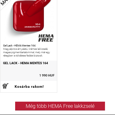
Gel Lack - HEMA Mentes 164:
Magyalpiros árnyalatú, krémes lakkzselé,
magas pigmenttartalommal, mely már egy
rétegben is tökéletes fedést biztosít.
GEL LACK - HEMA MENTES 164
1 990 HUF
Kosárba rakom!
Még több HEMA Free lakkzselé