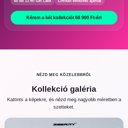
60 db 13 ml Gél Lakk
Limitált bevezető ajánlat
Kérem a két kollekciót 68 900 Ft-ért
NÉZD MEG KÖZELEBBRŐL
Kollekció galéria
Kattints a képekre, és nézd meg nagyobb méretben a
szetteket.