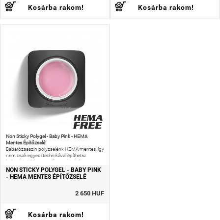
Kosárba rakom!
Kosárba rakom!
Non Sticky Polygel - Baby Pink - HEMA
Mentes Építőzselé:
Babarózsaszín polyzselénk HEMA mentes, így
nem csak egyedi technikával építhetsz
babarózsaszín, visszafogott hatású
műkörmöket, de még az allergiás reakciók
NON STICKY POLYGEL - BABY PINK
- HEMA MENTES ÉPÍTŐZSELÉ
2 650 HUF
Kosárba rakom!