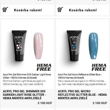
Kosárba rakom!
Kosárba rakom!
Acryl Pro Gel Shimmer 005 Darken Light Rose
Acryl Pro Gel Micro Reflective Glitter Blue -
Glitter - HEMA Mentes Akrilzselé:
HEMA Mentes Akrilzselé:
Shimmer Darken Light Rose acrylgel-ünk
Fényvisszaverő acrylgel-ünk HEMA mentes,
HEMA mentes, így nem csak csillámló
így nem csak káprázatos ragyogást érhetsz el,
rózsakvarc hatású műkörmöket készíthetsz,
de még az allergiás reakciók kockázatát is
de még az allergiás reakciók
csökkentheted!
ACRYL PRO GEL SHIMMER 005
ACRYL PRO GEL MICRO
DARKEN LIGHT ROSE GLITTER -
REFLECTIVE GLITTER BLUE - HEMA
HEMA MENTES AKRILZSELÉ
MENTES AKRILZSELÉ
3 100 HUF
3 100 HUF