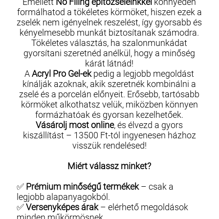
Emellett
No Filing építőzseléinkkel
könnyedén
formálhatod a tökéletes körmöket, hiszen ezek a
zselék nem igényelnek reszelést, így gyorsabb és
kényelmesebb munkát biztosítanak számodra.
Tökéletes választás, ha szalonmunkádat
gyorsítani szeretnéd anélkül, hogy a minőség
kárát látnád!
A
Acryl Pro Gel-ek
pedig a legjobb megoldást
kínálják azoknak, akik szeretnék kombinálni a
zselé és a porcelán előnyeit. Erősebb, tartósabb
körmöket alkothatsz velük, miközben könnyen
formázhatóak és gyorsan kezelhetőek.
Vásárolj most online
, és élvezd a gyors
kiszállítást – 13500 Ft-tól ingyenesen házhoz
visszük rendelésed!
Miért válassz minket?
✅
Prémium minőségű termékek
– csak a
legjobb alapanyagokból.
✅
Versenyképes árak
– elérhető megoldások
minden műkörmösnek.