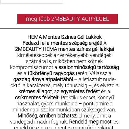
még több 2MBEAUTY ACRYLGEL
HEMA Mentes Színes Gél Lakkok
Fedezd fel a mentes szépség erejét!
A
2MBEAUTY HEMA mentes színes gél lakkjai
kíméletesebbek az érzékenyebb vendégek
számára is, miközben nem kötnek
kompromisszumot a
szalonminőségű tartósság
és a
tükörfényű ragyogás
terén. Válassz a
gazdag árnyalatpalettából
– a letisztult nude-
októl a karakteres, mély tónusokig –, és élvezd a
krémes állagot
, az
egyenletes fedést
és a
csíkmentes felvitelt
. Praktikus ecset, könnyű
használat, gyors munkaidő – pont, amire a
mindennapi szalonmunkában szükséged van.
Minőség, amiben bízhatsz
, élmény, amit a
vendégeid imádni fognak.
Rendeld meg most
, és
emeld új szintre a mentes manikűrök világát!