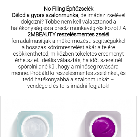
No Filing Építőzselék
Célod a gyors szalonmunka
, de imádsz zselével
dolgozni? Többé nem kell választanod a
hatékonyság és a precíz munkavégzés között! A
2MBEAUTY reszelésmentes zseléi
forradalmasítják a műkörmözést: segítségükkel
a hosszas körömreszelést akár a felére
csökkentheted, miközben tökéletes eredményt
érhetsz el. Ideális választás, ha időt szeretnél
spórolni anélkül, hogy a minőség rovására
menne. Próbáld ki reszelésmentes zseléinket, és
tedd hatékonyabbá a szalonmunkát –
vendégeid és te is imádni fogjátok!