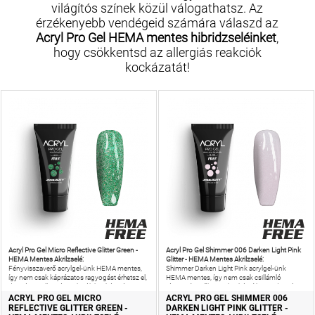
világítós színek közül válogathatsz. Az
érzékenyebb vendégeid számára válaszd az
Acryl Pro Gel HEMA mentes hibridzseléinket
,
hogy csökkentsd az allergiás reakciók
kockázatát!
Acryl Pro Gel Micro Reflective Glitter Green -
Acryl Pro Gel Shimmer 006 Darken Light Pink
HEMA Mentes Akrilzselé:
Glitter - HEMA Mentes Akrilzselé:
Fényvisszaverő acrylgel-ünk HEMA mentes,
Shimmer Darken Light Pink acrylgel-ünk
így nem csak káprázatos ragyogást érhetsz el,
HEMA mentes, így nem csak csillámló
de még az allergiás reakciók kockázatát is
rózsaszín műkörmöket készíthetsz, de még az
csökkentheted!
allergiás reakciók kockázatát is
ACRYL PRO GEL MICRO
ACRYL PRO GEL SHIMMER 006
REFLECTIVE GLITTER GREEN -
DARKEN LIGHT PINK GLITTER -