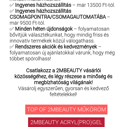
✅
Ingyenes házhozszállítás
– már 13500 Ft-tól.
✅
Ingyenes házhozszállítás
CSOMAGPONTRA/CSOMAGAUTOMATÁBA
–
már 9500 Ft-tól.
✅
Minden héten újdonságok
– folyamatosan
bővítjük választékunkat, hogy mindig friss és
innovatív termékek közül válogathass.
✅
Rendszeres akciók és kedvezmények
–
folyamatosan új ajánlatokkal várunk, hogy még
többet spórolhass!
Csatlakozz a 2MBEAUTY vásárlói
közösségéhez, és légy részese a minőség és
megbízhatóság világának!
Vásárolj egyszerűen, gyorsan és kedvező
feltételekkel!
TOP OF 2MBEAUTY MŰKÖRÖM
2MBEAUTY ACRYL(PRO)GEL