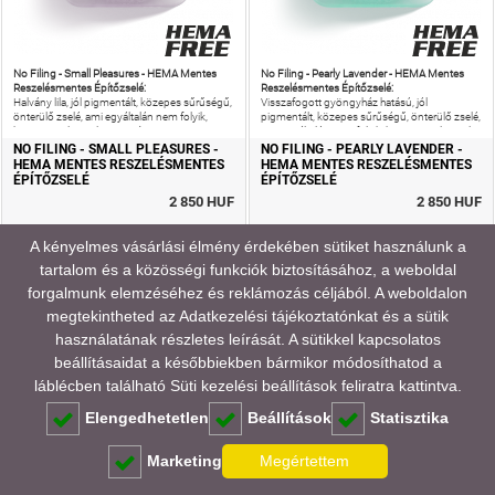
No Filing - Small Pleasures - HEMA Mentes
No Filing - Pearly Lavender - HEMA Mentes
Reszelésmentes Építőzselé:
Reszelésmentes Építőzselé:
Halvány lila, jól pigmentált, közepes sűrűségű,
Visszafogott gyöngyház hatású, jól
önterülő zselé, ami egyáltalán nem folyik,
pigmentált, közepes sűrűségű, önterülő zselé,
hanem terül, ezzel is gyorsítva a
ami egyáltalán nem folyik, hanem terül, ezzel is
szalonmunkát.
gyorsítva a
NO FILING - SMALL PLEASURES -
NO FILING - PEARLY LAVENDER -
HEMA MENTES RESZELÉSMENTES
HEMA MENTES RESZELÉSMENTES
ÉPÍTŐZSELÉ
ÉPÍTŐZSELÉ
2 850 HUF
2 850 HUF
A kényelmes vásárlási élmény érdekében sütiket használunk a
Kosárba rakom!
Kosárba rakom!
tartalom és a közösségi funkciók biztosításához, a weboldal
forgalmunk elemzéséhez és reklámozás céljából. A weboldalon
megtekintheted az
Adatkezelési tájékoztatónkat
és a sütik
használatának részletes leírását. A sütikkel kapcsolatos
beállításaidat a későbbiekben bármikor módosíthatod a
láblécben található Süti kezelési beállítások feliratra kattintva.
Elengedhetetlen
Beállítások
Statisztika
Marketing
Megértettem