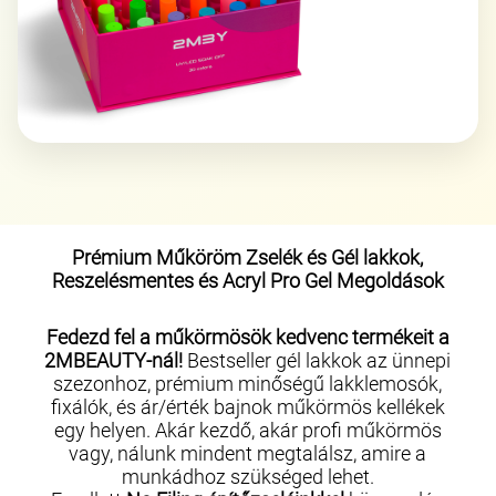
Prémium Műköröm Zselék és Gél lakkok,
Reszelésmentes és Acryl Pro Gel Megoldások
Fedezd fel a műkörmösök kedvenc termékeit a
2MBEAUTY-nál!
Bestseller gél lakkok az ünnepi
szezonhoz, prémium minőségű lakklemosók,
fixálók, és ár/érték bajnok műkörmös kellékek
egy helyen. Akár kezdő, akár profi műkörmös
vagy, nálunk mindent megtalálsz, amire a
munkádhoz szükséged lehet.