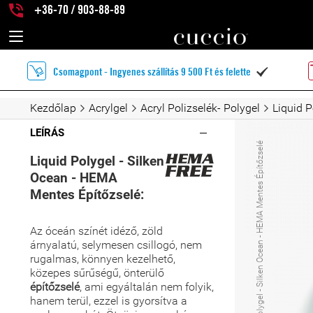
+36-70 / 903-88-89
Csomagpont - Ingyenes szállítás 9 500 Ft és felette

Kezdőlap
Acrylgel
Acryl Polizselék- Polygel
Liquid 
LEÍRÁS
Liquid Polygel - Silken Ocean - HEMA Mentes Építőzselé
Liquid Polygel - Silken
Ocean - HEMA
Mentes Építőzselé:
Az óceán színét idéző, zöld
árnyalatú, selymesen csillogó, nem
rugalmas, könnyen kezelhető,
közepes sűrűségű, önterülő
építőzselé
, ami egyáltalán nem folyik,
hanem terül, ezzel is gyorsítva a