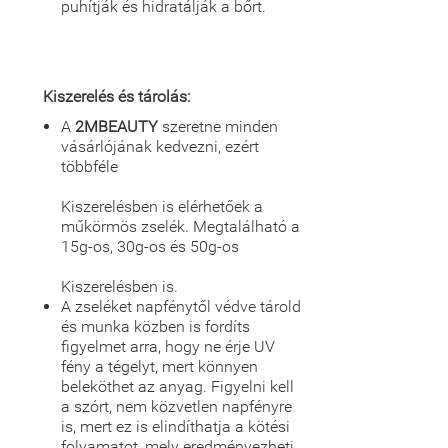
puhítják és hidratálják a bőrt.
Kiszerelés és tárolás:
A
2MBEAUTY
szeretne minden
vásárlójának kedvezni, ezért
többféle
Kiszerelésben is elérhetőek a
műkörmös zselék. Megtalálható a
15g-os, 30g-os és 50g-os
Kiszerelésben is.
A zseléket napfénytől védve tárold
és munka közben is fordíts
figyelmet arra, hogy ne érje UV
fény a tégelyt, mert könnyen
beleköthet az anyag. Figyelni kell
a szórt, nem közvetlen napfényre
is, mert ez is elindíthatja a kötési
folyamatot, mely eredményezheti