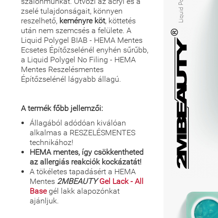
szalonmunkát. Ötvözi az acryl és a
zselé tulajdonságait, könnyen
reszelhető,
keményre köt
, köttetés
után nem szemcsés a felülete. A
Liquid Polygel BIAB - HEMA Mentes
Ecsetes Építőzselénél enyhén sűrűbb,
a Liquid Polygel No Filing - HEMA
Mentes Reszelésmentes
Építőzselénél lágyabb állagú.
A termék főbb jellemzői:
Állagából adódóan kiválóan
alkalmas a RESZELÉSMENTES
technikához!
HEMA mentes, így csökkentheted
az allergiás reakciók kockázatát!
A tökéletes tapadásért a HEMA
Mentes
2MBEAUTY
Gel Lack - All
Base
gél lakk alapozónkat
ajánljuk.