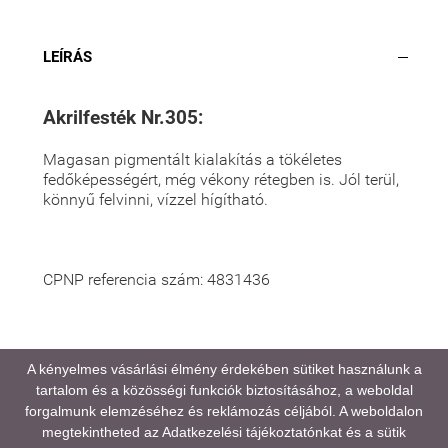
LEÍRÁS
Akrilfesték Nr.305:
Magasan pigmentált kialakítás a tökéletes
fedőképességért, még vékony rétegben is. Jól terül,
könnyű felvinni, vízzel hígítható.
CPNP referencia szám: 4831436
A médiatartalmainkban megjelenő színek eltérhetnek
A kényelmes vásárlási élmény érdekében sütiket használunk a
a valóságtól, kijelző és monitor beállításaitól,
tartalom és a közösségi funkciók biztosításához, a weboldal
valamint a környezeti fényviszonyoktól függően.
forgalmunk elemzéséhez és reklámozás céljából. A weboldalon
megtekintheted az
Adatkezelési tájékoztatónkat
és a sütik