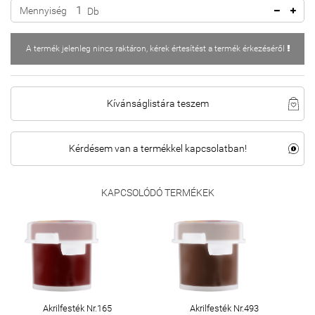
Mennyiség
Db
A termék jelenleg nincs raktáron, kérek értesítést a termék érkezéséről
Kívánságlistára teszem
Kérdésem van a termékkel kapcsolatban!
KAPCSOLÓDÓ TERMÉKEK
Akrilfesték Nr.165
Akrilfesték Nr.493