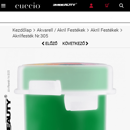
RÉSZLETES KERESÉS
KERESÉS
Ingyenes szállítás futárszolgálattal 12 900 Ft és felette

Kezdőlap
Akvarell / Akril Festékek
Akril Festékek
Akrilfesték Nr.305
ELŐZŐ
KÖVETKEZŐ
Akrilfesték Nr.305